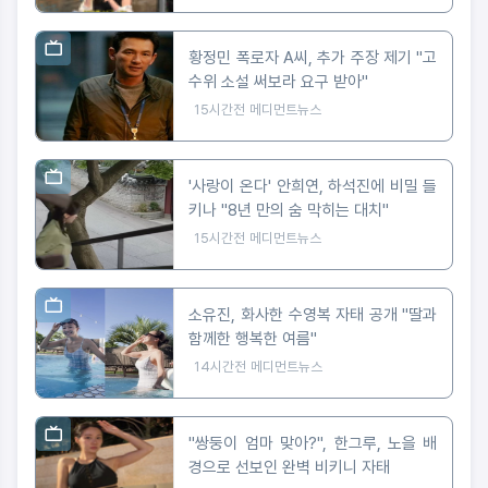
황정민 폭로자 A씨, 추가 주장 제기 "고
수위 소설 써보라 요구 받아"
15시간전
메디먼트뉴스
'사랑이 온다' 안희연, 하석진에 비밀 들
키나 "8년 만의 숨 막히는 대치"
15시간전
메디먼트뉴스
소유진, 화사한 수영복 자태 공개 "딸과
함께한 행복한 여름"
14시간전
메디먼트뉴스
"쌍둥이 엄마 맞아?", 한그루, 노을 배
경으로 선보인 완벽 비키니 자태