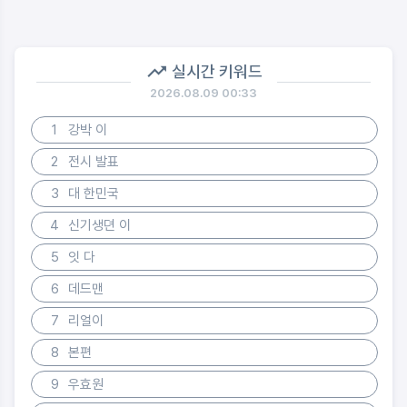
실시간 키워드
2026.08.09 00:33
1
강박 이
2
전시 발표
3
대 한민국
4
신기생뎐 이
5
잇 다
6
데드맨
7
리얼이
8
본편
9
우효원