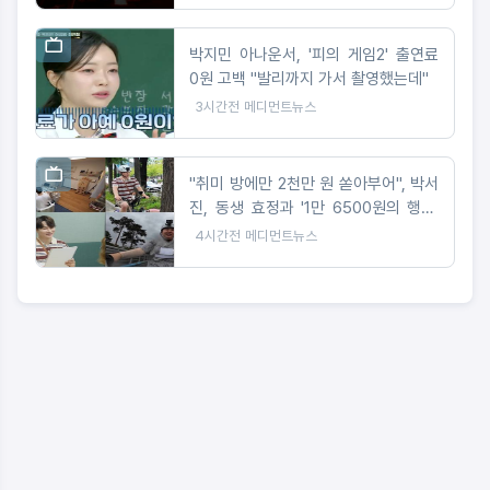
박지민 아나운서, '피의 게임2' 출연료
0원 고백 "발리까지 가서 촬영했는데"
3시간전
메디먼트뉴스
"취미 방에만 2천만 원 쏟아부어", 박서
진, 동생 효정과 '1만 6500원의 행복'
도전
4시간전
메디먼트뉴스