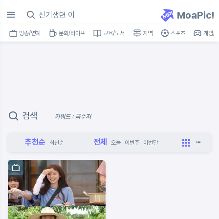
MoaPic!
방송/연예
문화/라이프
교육/도서
지역
스포츠
게임/I
검색
키워드 : 금수저
추천순
전체
최신순
오늘
이번주
이번달