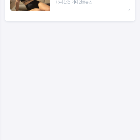
16시간전
메디먼트뉴스