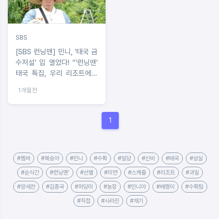
SBS
[SBS 런닝맨] 민니, ‘태국 금
수저설’ 입 열었다! “'런닝맨'
태국 특집, 우리 리조트에서
찍어요” 통 큰 제안
1개월전
1
#멤버
#복숭아
#민니
#수확
#일당
#신비
#태국
#성실
#순식간
#런닝맨'
#선별
#미연
#스케줄
#리조트
#과일
#양세찬
#김종국
#허당미
#농장
#민니야
#베짱이
#수확팀
#직접
#사라진
#재기