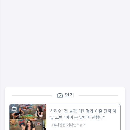
인기
하리수, 전 남편 미키정과 이혼 진짜 이
유 고백 "아이 못 낳아 미안했다"
14시간전
메디먼트뉴스