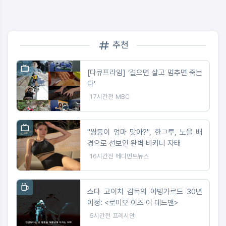
추천
[다큐프라임] ‘걸으면 살고 멈추면 죽는
다’
17시간전
MBC
"쌍둥이 엄마 맞아?", 한그루, 노을 배
경으로 선보인 완벽 비키니 자태
16시간전
메디먼트뉴스
스다 고이치 감독의 아방가르드 30년
여정: <로미오 이즈 어 데드맨>
5시간전
프레시안