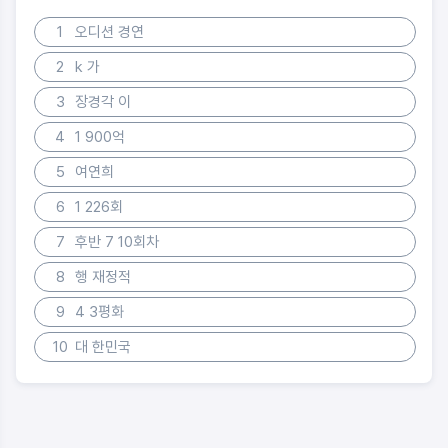
1
오디션 경연
2
k 가
3
장경각 이
4
1 900억
5
여연희
6
1 226회
7
후반 7 10회차
8
행 재정적
9
4 3평화
10
대 한민국