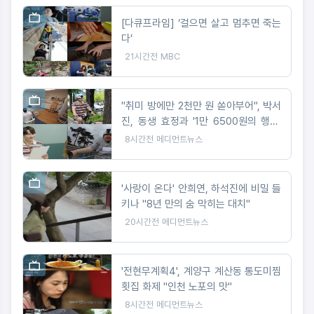
[다큐프라임] ‘걸으면 살고 멈추면 죽는
다’
21시간전
MBC
"취미 방에만 2천만 원 쏟아부어", 박서
진, 동생 효정과 '1만 6500원의 행복'
도전
8시간전
메디먼트뉴스
'사랑이 온다' 안희연, 하석진에 비밀 들
키나 "8년 만의 숨 막히는 대치"
20시간전
메디먼트뉴스
'전현무계획4', 계양구 계산동 통도미찜
횟집 화제 "인천 노포의 맛"
8시간전
메디먼트뉴스