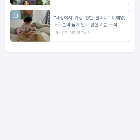
"세상에서 가장 힙한 할머니" 이혜영,
조카손녀 품에 안고 전한 기쁜 소식
8시간전
메디먼트뉴스