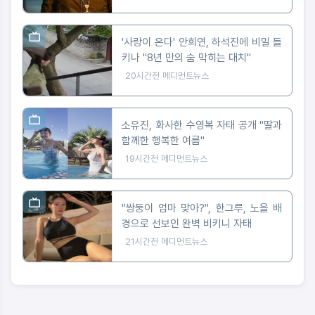
'사랑이 온다' 안희연, 하석진에 비밀 들
키나 "8년 만의 숨 막히는 대치"
20시간전
메디먼트뉴스
소유진, 화사한 수영복 자태 공개 "딸과
함께한 행복한 여름"
19시간전
메디먼트뉴스
"쌍둥이 엄마 맞아?", 한그루, 노을 배
경으로 선보인 완벽 비키니 자태
21시간전
메디먼트뉴스