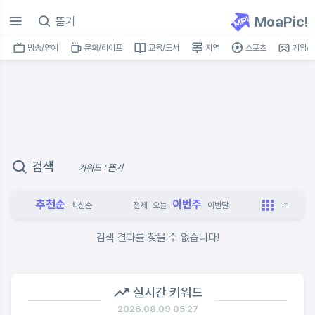
MoaPic!
방송/연예
문화/라이프
교육/도서
지역
스포츠
게임/I
검색
키워드 : 뜯기
추천순
이번주
최신순
전체
오늘
이번달
검색 결과를 찾을 수 없습니다!
실시간 키워드
2026.08.09 05:27