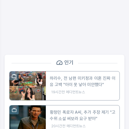
인기
하리수, 전 남편 미키정과 이혼 진짜 이
유 고백 "아이 못 낳아 미안했다"
19시간전
메디먼트뉴스
황정민 폭로자 A씨, 추가 주장 제기 "고
수위 소설 써보라 요구 받아"
20시간전
메디먼트뉴스