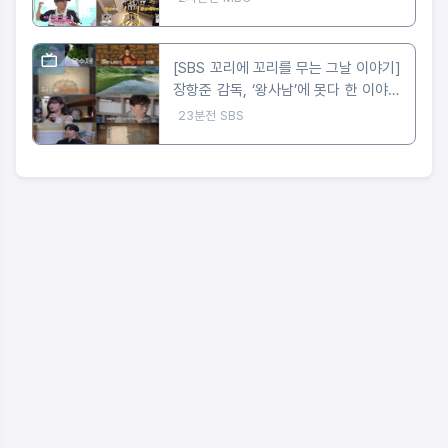
[SBS 꼬리에 꼬리를 무는 그날 이야기]
장항준 감독, ‘왕사남’에 못다 한 이야기
‘꼬꼬무’로 정리! 2049 시청률 ‘교양, 예
23분전
SBS
능’ 동시간대 1위!