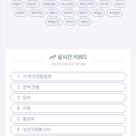
#몰이
#맞네"
#멤버들
#노련함
#압도적인
#시작
#승자
#배우
#하하였
#패기
#전략
#떼기
#필승
#지예은
#예능감
#미션
#예상
실시간 키워드
2026.08.07 10:28
1
사 한국양봉협회
2
연애 연출
3
모아
4
가족
5
활성화
6
성인자원봉사자