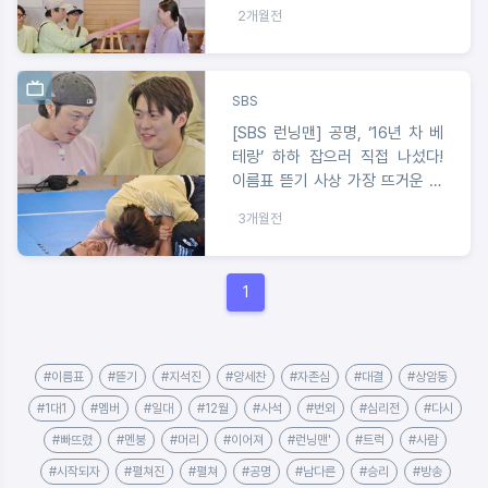
공할까?
2개월전
SBS
[SBS 런닝맨] 공명, ‘16년 차 베
테랑’ 하하 잡으러 직접 나섰다!
이름표 뜯기 사상 가장 뜨거운 명
승부 예고
3개월전
1
#이름표
#뜯기
#지석진
#양세찬
#자존심
#대결
#상암동
#1대1
#멤버
#일대
#12월
#사석
#번외
#심리전
#다시
#빠뜨렸
#멘붕
#머리
#이어져
#런닝맨'
#트럭
#사람
#시작되자
#펼쳐진
#펼쳐
#공명
#남다른
#승리
#방송