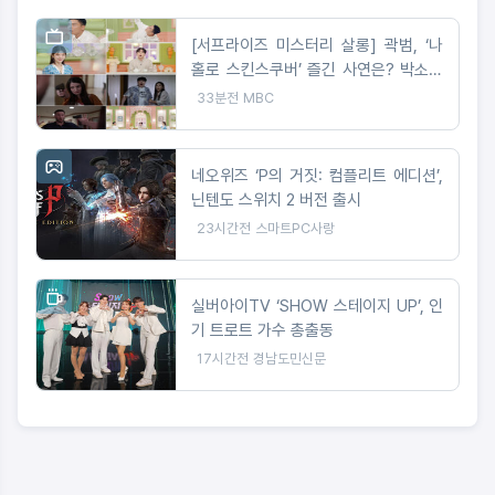
[서프라이즈 미스터리 살롱] 곽범, ‘나
홀로 스킨스쿠버’ 즐긴 사연은? 박소영
아나 “절대 이해 못해!”
33분전
MBC
네오위즈 ‘P의 거짓: 컴플리트 에디션’,
닌텐도 스위치 2 버전 출시
23시간전
스마트PC사랑
실버아이TV ‘SHOW 스테이지 UP’, 인
기 트로트 가수 총출동
17시간전
경남도민신문