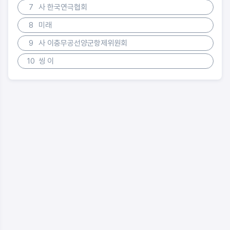
7
사 한국연극협회
8
미래
9
사 이충무공선양군항제위원회
10
씽 이