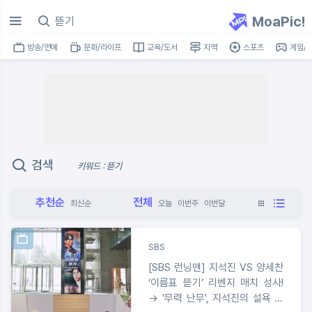
MoaPic!
방송/연예
문화/라이프
교육/도서
지역
스포츠
게임/I
검색
키워드 : 뜯기
추천순
전체
최신순
오늘
이번주
이번달
SBS
[SBS 런닝맨] 지석진 VS 양세찬
‘이름표 뜯기’ 리벤지 매치 성사!
→ '무력 난무', 지석진의 설욕 성