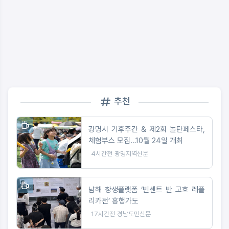
추천
광명시 기후주간 & 제2회 놀탄페스타,
체험부스 모집…10월 24일 개최
4시간전
광명지역신문
남해 창생플랫폼 ‘빈센트 반 고흐 레플
리카전’ 흥행가도
17시간전
경남도민신문