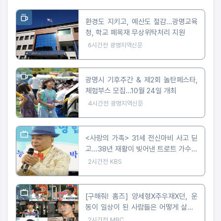
환경도 지키고, 예산도 절감...광명교육
청, 학교 폐목재 무상위탁처리 지원
6시간전
광명지역신문
광명시 기후주간 & 제2회 놀탄페스타,
체험부스 모집…10월 24일 개최
4시간전
광명지역신문
<사랑의 가족> 31세 전신마비 사고 딛
고...38년 재활이 빚어낸 트로트 가수의
꿈
2시간전
KBS
[구해줘! 홈즈] 양세형X주우재X던, 운
동이 일상이 된 사람들은 어떻게 살까?
'운동세권' 임장 특집!
2시간전
MBC