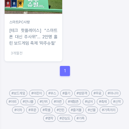
스마트PC사랑
[테크 핫플레이스] “스마트
폰 대신 주사위”… 2만명 홀
린 보드게임 축제 ‘파주슈필’
3개월전
1
#보드게임
#어린이
#부스
#즐기
#방문객
#무료
#마니아
#야외
#만나볼
#단위
#마련
#체험존
#넘어
#축제
#신작
#이하
#후문
#특별
#만든
#즐겨볼
#선물
#가족끼리
#명작
#관심도
#가족