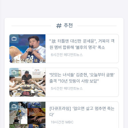
추천
"故 터틀맨 대신한 문세윤", 거북이 객
원 멤버 합류해 '불후의 명곡' 폭소
6시간전
메디먼트뉴스
'맛있는 녀석들' 김준현, '오늘부터 굽뚱'
출격 "10년 맛둥이 사랑 보답"
5시간전
메디먼트뉴스
[다큐프라임] ‘걸으면 살고 멈추면 죽는
다’
19시간전
MBC