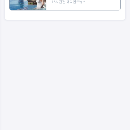
16시간전
메디먼트뉴스