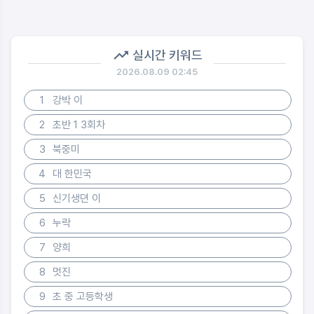
실시간 키워드
2026.08.09 02:45
1
강박 이
2
초반 1 3회차
3
북중미
4
대 한민국
5
신기생뎐 이
6
누락
7
양희
8
멋진
9
초 중 고등학생