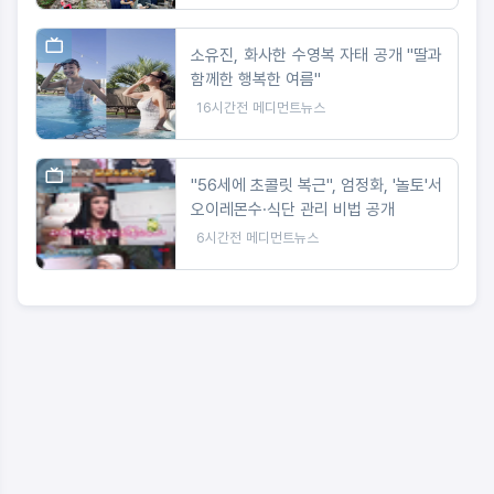
소유진, 화사한 수영복 자태 공개 "딸과
함께한 행복한 여름"
16시간전
메디먼트뉴스
"56세에 초콜릿 복근", 엄정화, '놀토'서
오이레몬수·식단 관리 비법 공개
6시간전
메디먼트뉴스