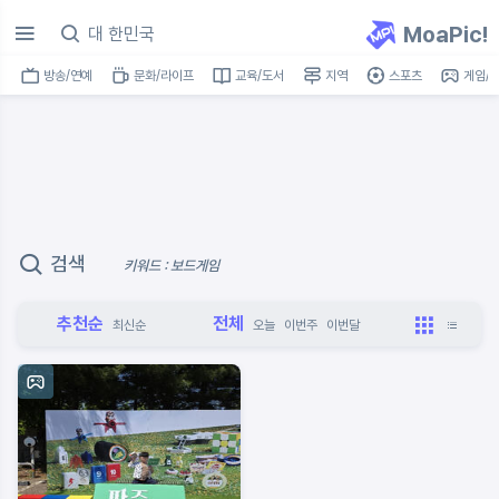
MoaPic!
방송/연예
문화/라이프
교육/도서
지역
스포츠
게임/I
검색
키워드 : 보드게임
추천순
전체
최신순
오늘
이번주
이번달