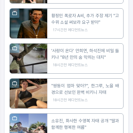
황정민 폭로자 A씨, 추가 주장 제기 "고
수위 소설 써보라 요구 받아"
17시간전
메디먼트뉴스
'사랑이 온다' 안희연, 하석진에 비밀 들
키나 "8년 만의 숨 막히는 대치"
18시간전
메디먼트뉴스
"쌍둥이 엄마 맞아?", 한그루, 노을 배
경으로 선보인 완벽 비키니 자태
18시간전
메디먼트뉴스
소유진, 화사한 수영복 자태 공개 "딸과
함께한 행복한 여름"