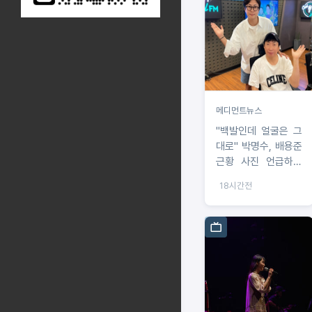
메디먼트뉴스
"백발인데 얼굴은 그
대로" 박명수, 배용준
근황 사진 언급하며
화제
18시간전