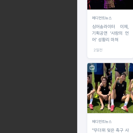
메디먼트뉴스
싱어송라이터 이제,
기획공연 ‘사랑의 언
어’ 성황리 마쳐
2일전
메디먼트뉴스
"무더위 잊은 축구 사