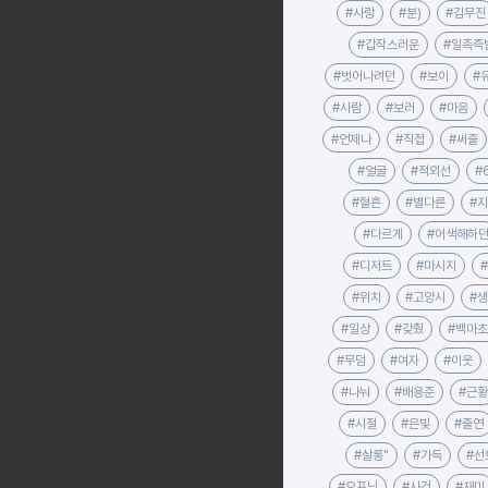
#사랑
#분)
#김무진
#갑작스러운
#일촉즉
#벗어나려던
#보이
#
#사람
#보러
#마음
#언제나
#직접
#써줄
#얼굴
#적외선
#
#혈흔
#별다른
#
#다르게
#어색해하
#디저트
#마시지
#위치
#고양시
#
#일상
#갖췄
#백마
#무덤
#여자
#이웃
#나눠
#배용준
#근황
#시절
#은빛
#출연
#살롱"
#가득
#선
#오프닝
#사건
#재미