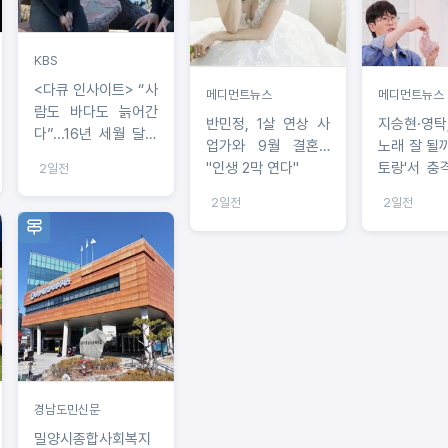
KBS
<다큐 인사이트> “사
메디먼트뉴스
메디먼트뉴스
람도 바다도 늙어간
반민정, 1살 연상 사
지승현·영탁
다”...16년 세월 달라
업가와 9월 결혼…
노래 잘 될까
진 제주 바다, 해녀들
"인생 2막 연다"
토랑'서 충
2일전
의 기록
합 공개
2일전
2일전
경남도민신문
밀양시종합사회복지