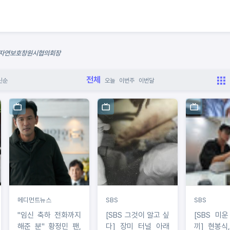
사 자연보호창원시협의회장
전체
신순
오늘
이번주
이번달
메디먼트뉴스
SBS
SBS
"임신 축하 전화까지
[SBS 그것이 알고 싶
[SBS 미
해준 분" 황정민 팬,
다] 장미 터널 아래
끼] 현봉식