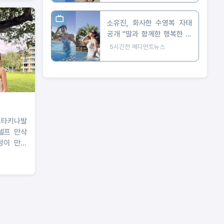
소유진, 화사한 수영복 자태
공개 "딸과 함께한 행복한 여
름"
5시간전
메디먼트뉴스
코타키나발
셀프 만삭
덩이 만나