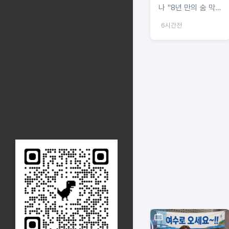
나 "8년 만의 숨 막히
는 대치"
6시간전