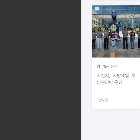
경남도민신문
사천시, 지방세입 체
납관리단 운영
2일전