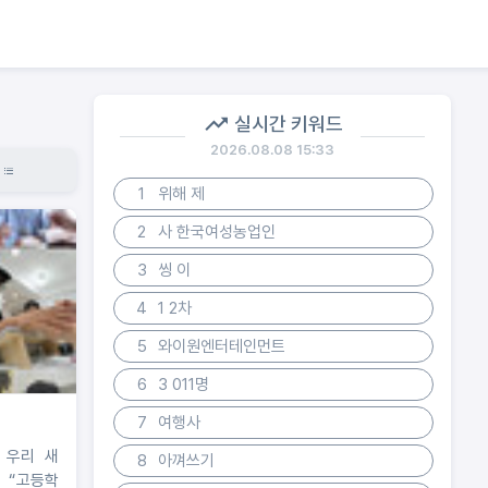
실시간 키워드
2026.08.08 15:33
1
위해 제
2
사 한국여성농업인
3
씽 이
4
1 2차
5
와이원엔터테인먼트
6
3 011명
7
여행사
운 우리 새
8
아껴쓰기
, “고등학