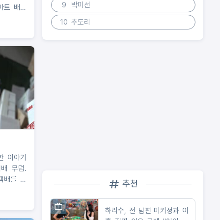
9
박미선
아트 배웠
이력 고백!
10
추도리
 사로잡은
금한 이야기
택배 무덤.
택배를 계
추천
 / 문 하
공포 앞집
하리수, 전 남편 미키정과 이
우리 집을