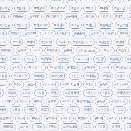
행복했던
#휠체어
#박광석
#가장으로
#존재
#보며
#나이
#받아본
#없었
#비슬산
#인터?
#장애인이
#늦깎이
#조성돼
#오름
#제주
#두산봉
#솟아있
#희로애락
#화산체
#여왕
#대신
#돌아간
#말처럼
자태
#봤던
#제주민
#막아주
#모양
#모습이
#지역
#공연
#언어
어'라
#무대
#이제
#빗대어
#맞춰
#싱어송라이터
#김종환
#단어
#찾아온
#가진
#관객
#마련됐
#불렀
#시소(siso)
#부르며
#소개
#위협
#애기
#가입
#생명력
#접어든
#먹이이자
#진행
#늙어간
#
횡재수
#사회
#부수입이던
#사랑해
#강효심
#해녀일
#등장
#자랑스러
#활동
#교육자로
#아이돌
#비연예인
#신인
#베테랑
#입지
#행보
스크린
#수상
#소식
#안방극장
#연기지도자
#애정
#축하
#지인들만
령
#풀이
#고생
#녹음
#절친
#충격적인
#자신이
#음식
#적령기인
신반의하던
#장군
#분석
#특별
#가사
#국가대표
#축구
#대한민국
#날씨
#폭염
#팬들
#즐긴
#대표
#경기
#일정
#훈훈함
#덕후
#그뿐만
#공개
#우정
#백일상
#가정
#영유아
#대여
#사업
#백
#꿈키움
#대상
#행복
#무상
#지역사회
#희망
#이용
#신청
#