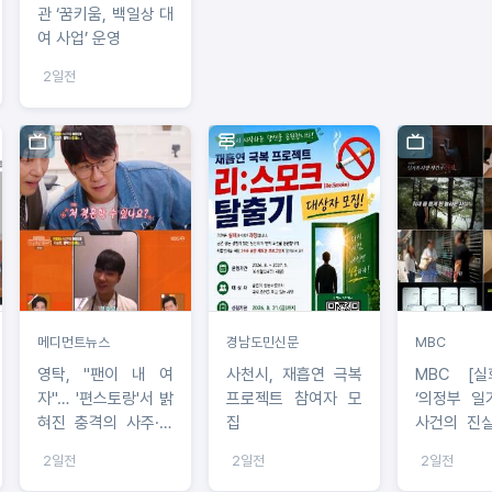
관 ‘꿈키움, 백일상 대
여 사업’ 운영
2일전
메디먼트뉴스
경남도민신문
MBC
영탁, "팬이 내 여
사천시, 재흡연 극복
MBC [실
자"… '편스토랑'서 밝
프로젝트 참여자 모
‘의정부 일
혀진 충격의 사주·결
집
사건의 진실
혼운
일) 밤 9시
2일전
2일전
2일전