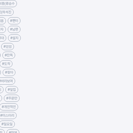
석중(류승수
진(하석진
처음
#팬이
문자
#남편
1대
#설치
#있었
#잔뜩
#도착
#찾아
#바라보며
니
#앞집
#주문만
#개인적인
#미스터리
#일요일
린
#장애