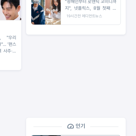
"정해인부터 로맨틱 코미디까
지", 넷플릭스, 8월 첫째 주
화려한 신작 라인업 공개
19시간전
메디먼트뉴스
, "우리
"… '편스
격 사주·궁
인기