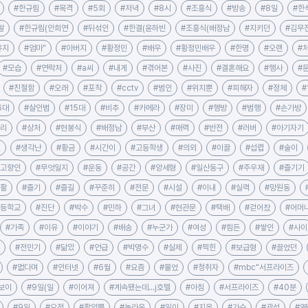
#한규림
#목격
#5회
#저녁
#8시
#조흥식
#방송
#8일
#한
발
#한규림(안희연
#뒤섞인
#한결(윤하빈
#조흥식(배정남
#지키던
#김무
유지
#엄마"
#아버지
#황정민
#배우
#황정민배우
#한명
#오랜
#
#모습
#연락처
#a씨
#내게
#겪어본
#사진
#결혼해요
#행사
#
#친절함
#오래
#포착
#cctv
#범인
#위치뿐
#피해자
#정체
#
6대
#살인범
#15대
#비추
#카메라
#장미
#행방
#범행
#손가방
지리
#상처
#현봉식
#배정남
#부산
#매력
#반전
#러버
#아기자기
던
#생각난
#황금
#시간이
#고등학생
#의외
#이끌
#섭렵
#술이
#고향인
#무엇일지
#운동
#공간
#양세형
#일산동구
#주우재
#즐기기
생활
#즐기
#즐길
#꾸준히
#전문
#시설
#이내
#실력
#망원동
초등학교
#진단
#박수
#민하
#그녀
#현관문
#택배
#걷어찼
#어머
#가족
#이유
#이야기
#배송
#누군가
#여성
#힘든
#쌓인
#사이
#전민기
#닮았
#언급
#박명수
#실제
#찍힌
#보급형
#끌었던
#없다며
#인터넷
#6월
#요즘
#물었
#청취자
#mbc"서프라이즈
보이
#9일(일
#이어져
#계속됐는데...j호텔
#아침
#서프라이즈
#40분
#9일
#오전
#활약뿐
#놀라운
#일이
#지옥
#가수
#광석
#열