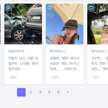
광명지역신문
메디먼트뉴스
메디먼트뉴스
자동차 사고, 9월 10
강혜연, 제주 바다서
고우리, 
일부터 나이롱 환자
선보인 '레드 비키니'
루서 전한 
걸러낸다
자태… 사랑스러운
사진… "복
'트롯 다람쥐'의 여름
기 두 달 전"
3일전
3일전
3일전
근황
1
2
3
4
5