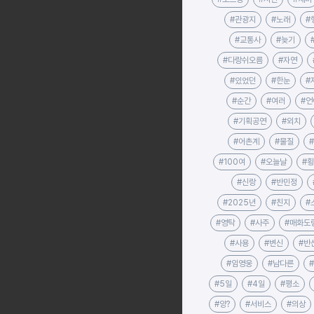
#관광지
#노래
#
#교통사
#늦기
#다랑쉬오름
#자연
#있었던
#한눈
#
#순간
#여러
#언
#기획공연
#외치
#어촌계
#물질
#100여
#오늘날
#
#신랑
#반민정
#2025년
#친지
#
#영탁
#사주
#매화도
#사용
#변신
#반
#임영웅
#남다른
#5일
#4일
#평소
#양?
#서비스
#의상