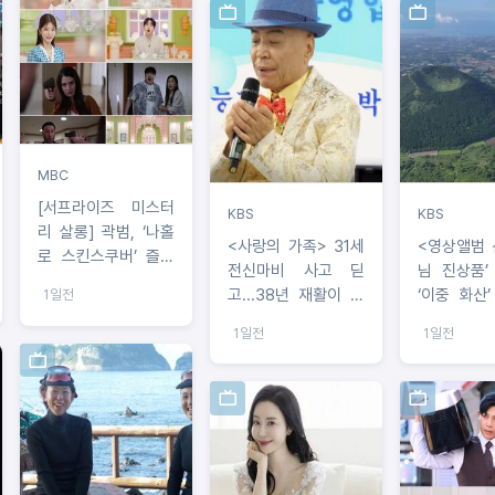
노렸나
MBC
[서프라이즈 미스터
KBS
KBS
리 살롱] 곽범, ‘나홀
<사랑의 가족> 31세
<영상앨범 
로 스킨스쿠버’ 즐긴
전신마비 사고 딛
님 진상품’
사연은? 박소영 아나
고...38년 재활이 빚
‘이중 화산’
1일전
“절대 이해 못해!”
어낸 트로트 가수의
건축가 김
1일전
1일전
꿈
작가 최경
제주