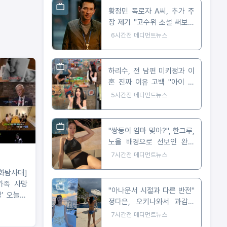
황정민 폭로자 A씨, 추가 주
장 제기 "고수위 소설 써보라
요구 받아"
6시간전
메디먼트뉴스
하리수, 전 남편 미키정과 이
혼 진짜 이유 고백 "아이 못
낳아 미안했다"
5시간전
메디먼트뉴스
"쌍둥이 엄마 맞아?", 한그루,
노을 배경으로 선보인 완벽
비키니 자태
7시간전
메디먼트뉴스
화탐사대]
가족 사망
"아나운서 시절과 다른 반전"
’ 오늘(6
정다은, 오키나와서 과감한
 방송
비키니 자태 공개
7시간전
메디먼트뉴스