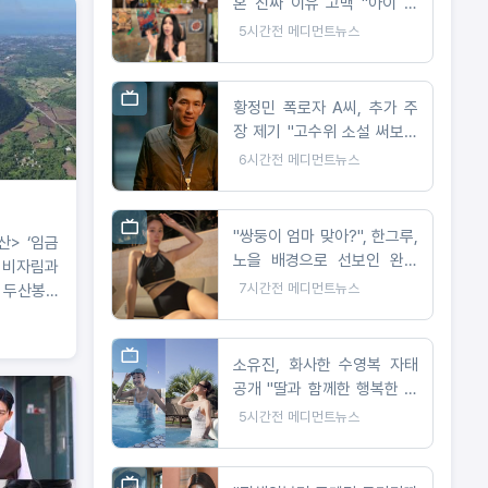
혼 진짜 이유 고백 "아이 못
낳아 미안했다"
5시간전
메디먼트뉴스
황정민 폭로자 A씨, 추가 주
장 제기 "고수위 소설 써보라
요구 받아"
6시간전
메디먼트뉴스
"쌍둥이 엄마 맞아?", 한그루,
산> ‘임금
노을 배경으로 선보인 완벽
 비자림과
비키니 자태
7시간전
메디먼트뉴스
 두산봉...
호민·사진
진이 만난
소유진, 화사한 수영복 자태
공개 "딸과 함께한 행복한 여
름"
5시간전
메디먼트뉴스