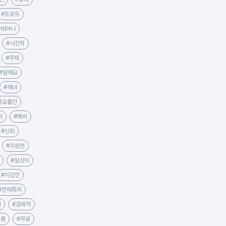
#트로트
#태어나
#사진작
#주제
#말해요
#해녀
풍요롭던
워
#예비
#신뢰
#지승현
#일상이
#이강인
#전매특허
일
#경제적
물품
#무료