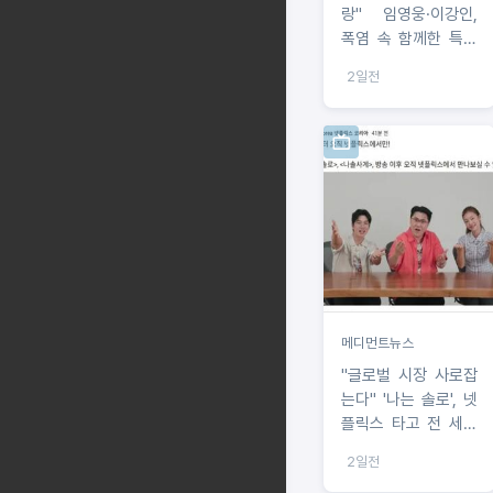
랑" 임영웅·이강인,
폭염 속 함께한 특별
한 친분
2일전
메디먼트뉴스
"글로벌 시장 사로잡
는다" '나는 솔로', 넷
플릭스 타고 전 세계
190여 개국 공개
2일전