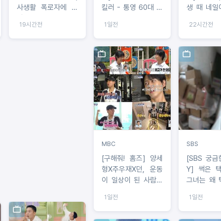
사생활 폭로자에 직
킬러 - 통영 60대 여
생 때 네일
격탄
성 살인 사건
다” 반전 
19시간전
1일전
22시간전
배정남마저
네일 케어?!
MBC
SBS
[구해줘! 홈즈] 양세
[SBS 궁
형X주우재X던, 운동
Y] 썩은 
이 일상이 된 사람들
그녀는 왜 
은 어떻게 살까? '운
속 주문하나
1일전
1일전
동세권' 임장 특집!
나 사이의 
여자는 왜 