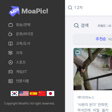
MoaPic!
방송/연예
검색
키워드 : 
문화/라이프
추천순
최
교육/도서
지역
스포츠
게임/IT
언론사별
메디먼트뉴스
Copyright MoaPic! All right reserved.
'사랑이 온다' 안희연,
하석진에 비밀 들키