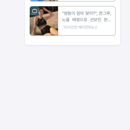
"쌍둥이 엄마 맞아?", 한그루,
노을 배경으로 선보인 완벽
비키니 자태
10시간전
메디먼트뉴스