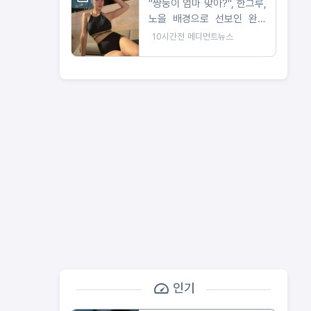
"쌍둥이 엄마 맞아?", 한그루,
노을 배경으로 선보인 완벽
비키니 자태
10시간전
메디먼트뉴스
인기