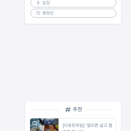
9
입장
10
황정민
추천
[다큐프라임] ‘걸으면 살고 멈