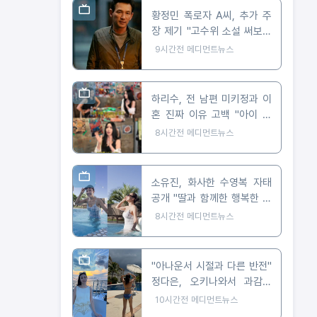
황정민 폭로자 A씨, 추가 주
장 제기 "고수위 소설 써보라
요구 받아"
9시간전
메디먼트뉴스
하리수, 전 남편 미키정과 이
혼 진짜 이유 고백 "아이 못
낳아 미안했다"
8시간전
메디먼트뉴스
소유진, 화사한 수영복 자태
공개 "딸과 함께한 행복한 여
름"
8시간전
메디먼트뉴스
"아나운서 시절과 다른 반전"
정다은, 오키나와서 과감한
비키니 자태 공개
10시간전
메디먼트뉴스