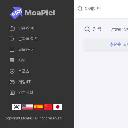
MoaPic!
방송/연예
검색
키워드 : 
문화/라이프
추천순
최
교육/도서
지역
스포츠
게임/IT
언론사별
Copyright MoaPic! All right reserved.