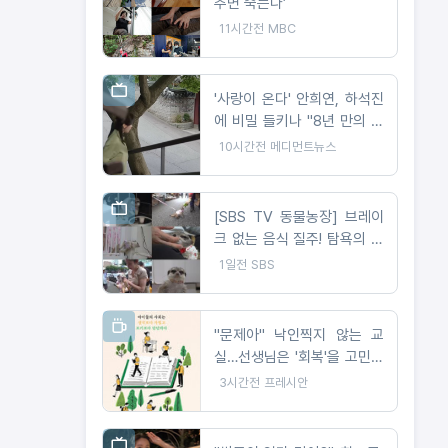
추면 죽는다’
11시간전
MBC
'사랑이 온다' 안희연, 하석진
에 비밀 들키나 "8년 만의 숨
막히는 대치"
10시간전
메디먼트뉴스
[SBS TV 동물농장] 브레이
크 없는 음식 질주! 탐욕의 미
어캣 창덕이는 못 말려
1일전
SBS
"문제아" 낙인찍지 않는 교
실…선생님은 '회복'을 고민했
다
3시간전
프레시안