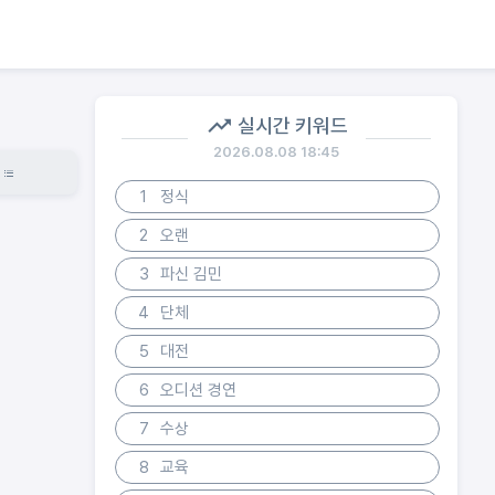
실시간 키워드
2026.08.08 18:45
1
정식
2
오랜
3
파신 김민
4
단체
5
대전
6
오디션 경연
7
수상
8
교육