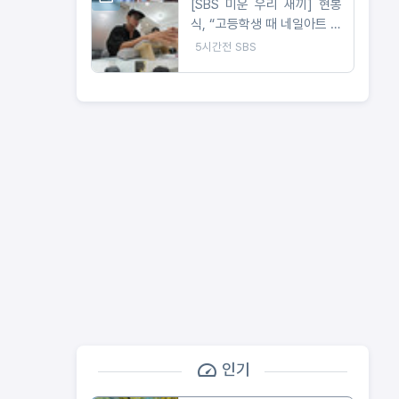
[SBS 미운 우리 새끼] 현봉
식, “고등학생 때 네일아트 배
웠다” 반전 이력 고백! 배정남
5시간전
SBS
마저 사로잡은 네일 케어?!
인기