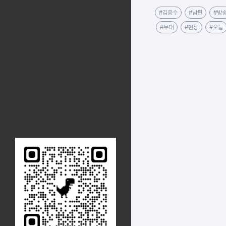
#김응수
#남편
#방
#무대
#현장
#오늘