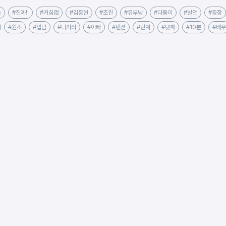
송
#진짜!'
#거침없
#김동현
#조권
#유부남
#다둥이
#발언
#등장
#원조
#입담
#나가라
#아빠
#텐션
#던져
#넷째
#10분
#배우