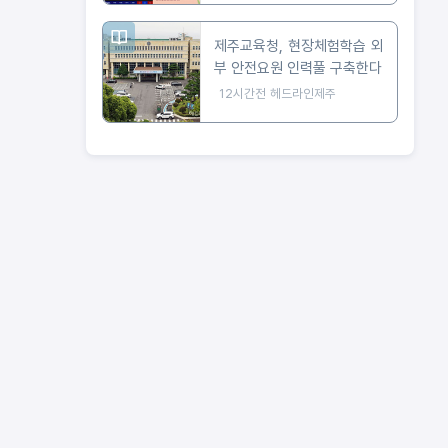
제주교육청, 현장체험학습 외
부 안전요원 인력풀 구축한다
12시간전
헤드라인제주