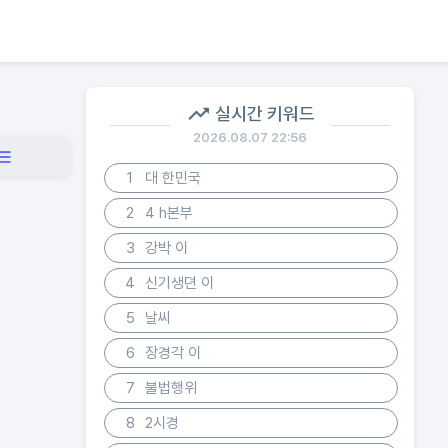
실시간 키워드
2026.08.07 22:56
1
대 한민국
2
4 h본부
3
강박 이
4
신기생뎐 이
5
날씨
6
장경각 이
7
불법행위
8
2시경