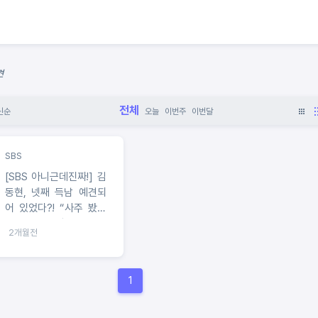
견
전체
신순
오늘
이번주
이번달
SBS
[SBS 아니근데진짜!] 김
동현, 넷째 득남 예견되
어 있었다?! “사주 봤는
데 백마 탄 장군 온다고
2개월전
해” 깜짝
1