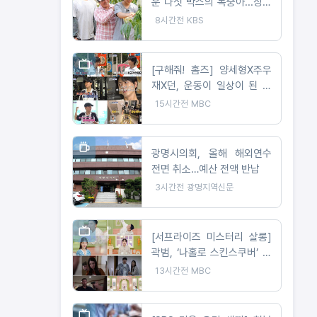
운 다섯 박스의 복숭아...장애
아빠와 열다섯 서현이네
8시간전
KBS
[구해줘! 홈즈] 양세형X주우
재X던, 운동이 일상이 된 사
람들은 어떻게 살까? '운동세
15시간전
MBC
권' 임장 특집!
광명시의회, 올해 해외연수
전면 취소…예산 전액 반납
3시간전
광명지역신문
[서프라이즈 미스터리 살롱]
곽범, ‘나홀로 스킨스쿠버’ 즐
긴 사연은? 박소영 아나 “절
13시간전
MBC
대 이해 못해!”