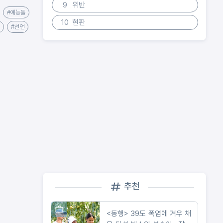
9
위반
#예능돌
10
현판
#선언
추천
<동행> 39도 폭염에 겨우 채