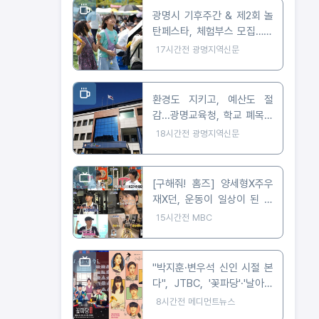
광명시 기후주간 & 제2회 놀
탄페스타, 체험부스 모집…10
월 24일 개최
17시간전
광명지역신문
환경도 지키고, 예산도 절
감...광명교육청, 학교 폐목재
무상위탁처리 지원
18시간전
광명지역신문
[구해줘! 홈즈] 양세형X주우
재X던, 운동이 일상이 된 사
람들은 어떻게 살까? '운동세
15시간전
MBC
권' 임장 특집!
"박지훈·변우석 신인 시절 본
다", JTBC, '꽃파당'·'날아올
라라 나비' 잇따라 편성
8시간전
메디먼트뉴스