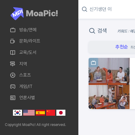
MoaPic!
방송/연예
검색
키워드 : 예
문화/라이프
추천순
최
교육/도서
지역
스포츠
게임/IT
언론사별
Copyright MoaPic! All right reserved.