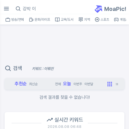
MoaPic!
방송/연예
문화/라이프
교육/도서
지역
스포츠
게임/I
검색
키워드 : 이뤄진
추천순
오늘
최신순
전체
이번주
이번달
검색 결과를 찾을 수 없습니다!
실시간 키워드
2026.08.08 06:48