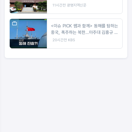
11시간전
광명지역신문
<이슈 PICK 쌤과 함께> 동해를 탐하는
중국, 폭주하는 북한...아주대 김흥규 교
수 강연
20시간전
KBS