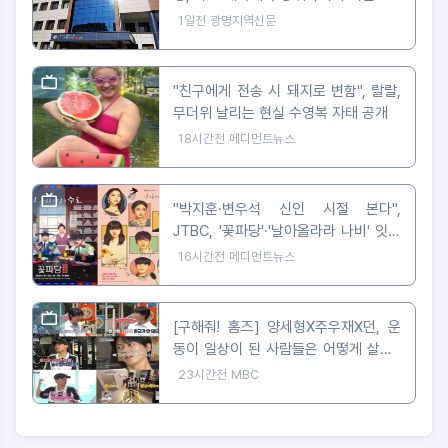
1일전
광명지역신문
"친구에게 전송 시 돼지로 변함", 랄랄,
무더위 날리는 현실 수영복 자태 공개
18시간전
메디먼트뉴스
"박지훈·변우석 신인 시절 본다",
JTBC, '꽃파당'·'날아올라라 나비' 잇따
라 편성
16시간전
메디먼트뉴스
[구해줘! 홈즈] 양세형X주우재X던, 운
동이 일상이 된 사람들은 어떻게 살까?
'운동세권' 임장 특집!
23시간전
MBC