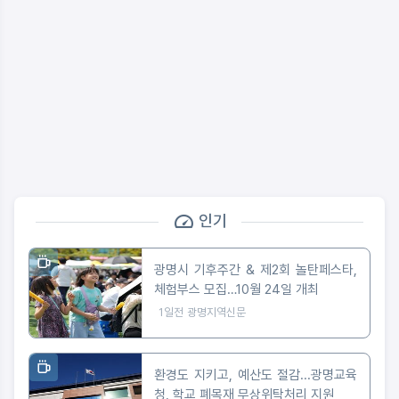
인기
광명시 기후주간 & 제2회 놀탄페스타,
체험부스 모집…10월 24일 개최
1일전
광명지역신문
환경도 지키고, 예산도 절감...광명교육
청, 학교 폐목재 무상위탁처리 지원