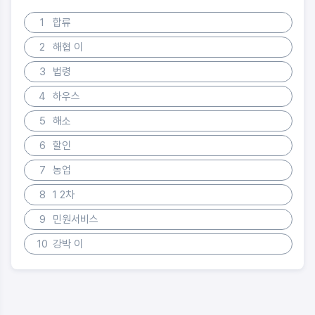
1
합류
2
해협 이
3
법령
4
하우스
5
해소
6
할인
7
농업
8
1 2차
9
민원서비스
10
강박 이