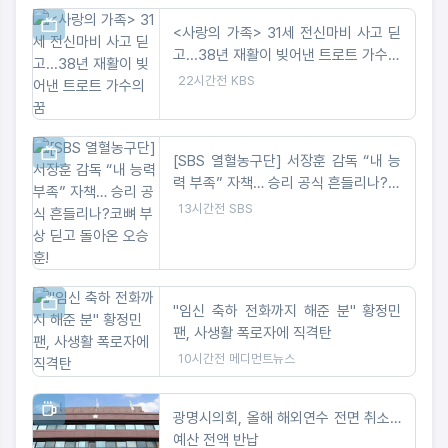
<사랑의 가족> 31세 전신마비 사고 딛
고...38년 재활이 빚어낸 트로트 가수의
꿈
22시간전
KBS
[SBS 열혈농구단] 서장훈 감독 “내 능
력 부족” 자책… 승리 공식 흔들리나?코
뼈 부상 딛고 돌아온 오승훈!
13시간전
SBS
"임신 축하 전화까지 해준 분" 황정민
팬, 사생활 폭로자에 직격탄
10시간전
메디먼트뉴스
광명시의회, 올해 해외연수 전면 취소…
예산 전액 반납