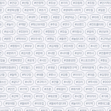
림지
#건강
#산림
#안정적
#조성
#가치
#조림목
#조림
#단기적
장
#생육상황
#공익적
#초기
#여건
#생태적·사회적
#차질
#일환
#조직
#혁신
#대학
#개편
#총장
#양덕순
#기능
#미래
#경쟁
대
#높이
#역량
#혁신부처장
#주요
#연구
#브랜드
#컨트롤타워
#성시경
#조현아
#본인
#캠핑장
#모습
#마침내
#설레
#선보여
#밝힌
#찍어대
#미우새')
#팬심
#돌연
#놀랐다며
#설렘
#고막남
#만나
#캠핑이
#부부
#다정
#김재철
#조여정
#포즈
#사진
#수정
연
#분위기
#김지훈
#문제
#사람
#사이좋
#상대
#의사
#인플루언
#입술
#행복했던
#공개
#시민
#일대
#경륜공원
#스포츠센터
#중심
명체력인증센터
#인필드
#추진
#개방
#개발제한구역
#여러분께
#누구나
단절
#협력
#탁구장
#태풍
#루사
#강릉
#이야기
#마음
#김정민
애쓰신
#같다"
#시작
#구하기
#건물
#사망
#꼬리
#무서워
#30
신부
#던진
#기억
#느낀
#조혼
#목걸이
#에카루
#어린
#로츄츄
맞바꾸
#선택
#자매
#이웃
#에르웻
#걸려
#시절
#아카이
#가축
#벗어봤
#돌봐주
#이웃집
#돌봐주겠다며
#놀이터
#지역
#롯데그룹
사성공원
#공간
#광명시
#환경
#뛰어놀
#기업
#연계
#놀이공간