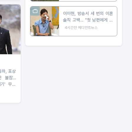
이아현, 방송서 세 번의 이혼
솔직 고백… "첫 남편에게 가
장 미안해"
4시간전
메디먼트뉴스
동하, 포상
운 불참…
매기' 무대
스케줄 조