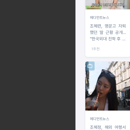
메디먼트뉴스
조혜련, 명문고 자퇴
했던 딸 근황 공개…
"한국외대 진학 후 과
외·알바로 자립"
1주전
메디먼트뉴스
조혜정, 해외 여행서