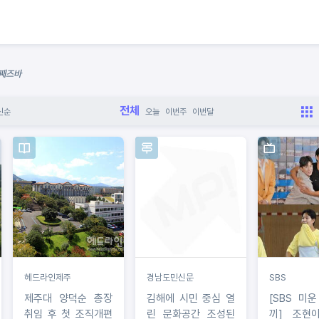
 째즈바
전체
신순
오늘
이번주
이번달
헤드라인제주
경남도민신문
SBS
제주대 양덕순 총장
김해에 시민 중심 열
[SBS 미
취임 후 첫 조직개편
린 문화공간 조성된
끼] 조현아