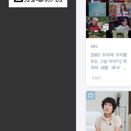
SBS
[SBS 꼬리에 꼬리를
무는 그날 이야기] 최
악의 태풍 ‘루사’ 조
명! 꼬물이 오열 부른
6일전
‘강릉 소멸 위기’ 속
사투의 기록!