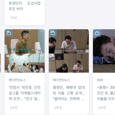
휴양단지 조성사업
추진 박차
1주전
메디먼트뉴스
메디먼트뉴스
KBS
'전참시' 박진영, 신인
황정민, 해병대 입대
<동행> 3
걸그룹 아워벌스데이
한 아들 근황 공개…
진단 후, 홀
에 조언… "친구 잘못
"울먹이는 전화에 인
아들을 키우는
사귀어 망가지는 연
생 다짐 조언"
세 식구의 
2주전
2주전
2주전
예인 많아"
은 “다시, 