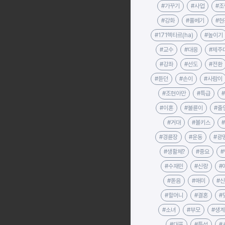
#가꾸기
#사업
#조
#강화
#풀베기
#현
#171헥타르(ha)
#높이기
#교수
#대응
#제주
#강좌
#선도
#전환
#듣던
#손이
#사람이
#조현아만
#특급
#이혼
#불륜이
#출
#거대
#볼키스
#경륜장
#운동
#광
#생활체?
#중요
#
#수재민
#신랑
#
#돋음
#매미
#
#할머니
#결혼
#
#소녀
#부모
#생계
#대표
#특성
#