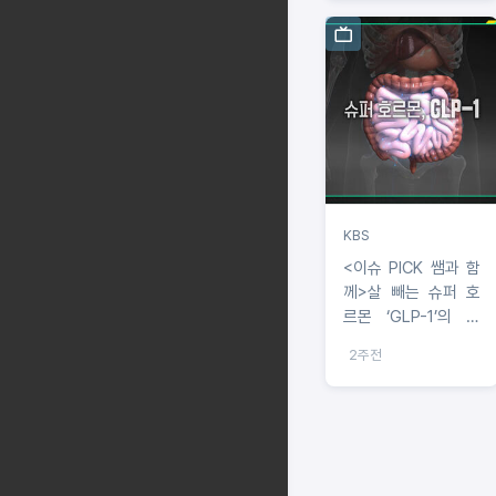
KBS
<이슈 PICK 쌤과 함
께>살 빼는 슈퍼 호
르몬 ‘GLP-1’의 반
전...서울대병원 조영
2주전
민 교수 강연