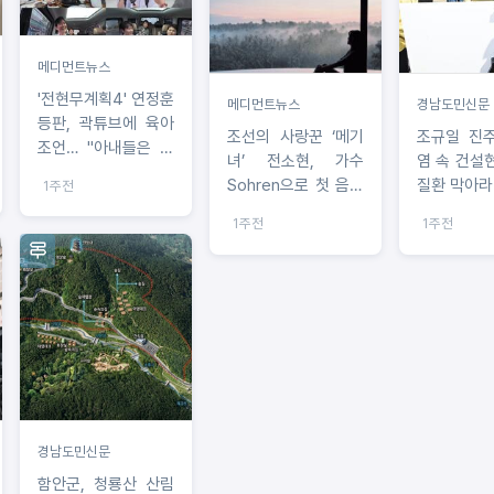
메디먼트뉴스
'전현무계획4' 연정훈
메디먼트뉴스
경남도민신문
등판, 곽튜브에 육아
조선의 사랑꾼 ‘메기
조규일 진주
조언… "아내들은 노
녀’ 전소현, 가수
염 속 건설
력해도 섭섭할 수 있
Sohren으로 첫 음원
질환 막아라
1주전
어"
발표… Kim Daru
1주전
1주전
‘Alien’ 재해석
경남도민신문
함안군, 청룡산 산림