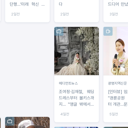
단행...'미래 혁신 선
다
드디어 만났
도'
는 비밀연
2일전
2일전
3일전
들켜" 성시
발언에 조
짝!
메디먼트뉴스
광명지역신문
조여정·김재철, 웨딩
[인터뷰] 
드레스부터 볼키스까
"경륜공원
지… "앵글 밖에서는
터 개관...
사이좋은 부부"
콤플렉스 
4일전
5일전
다"