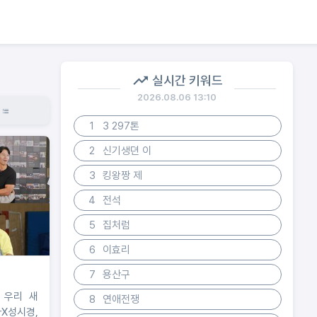
실시간 키워드
2026.08.06 13:10
1
3 297톤
2
신기생뎐 이
3
킹왕짱 제
4
전석
5
집처럼
6
이효리
7
용산구
운 우리 새
8
연애전쟁
X성시경,