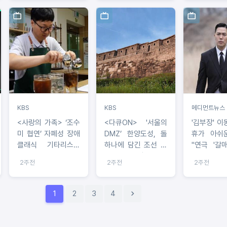
KBS
KBS
메디먼트뉴스
<사랑의 가족> ‘조수
<다큐ON> '서울의
'김부장' 이
미 협연’ 자폐성 장애
DMZ’ 한양도성, 돌
휴가 아쉬
클래식 기타리스트
하나에 담긴 조선 수
"연극 '갈
이상헌, 바리스타로
도 630년 史...유네
집중 위해 
2주전
2주전
2주전
‘홀로서기’
스코를 향한 기록
율 불가능"
1
2
3
4