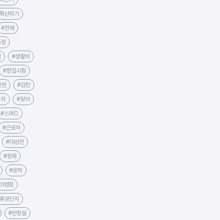
#확산하기
#전체
특정
정
#생활비
#편입시험
인천
#감탄
하자
#찾아
#스며드
#근로자
#대상인
#항목
#운하
야영장
림휴양단지
#반장설