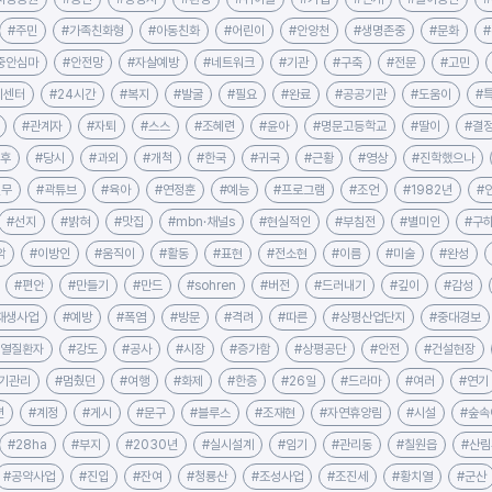
#주민
#가족친화형
#아동친화
#어린이
#안양천
#생명존중
#문화
중안심마
#안전망
#자살예방
#네트워크
#기관
#구축
#전문
#고민
지센터
#24시간
#복지
#발굴
#필요
#완료
#공공기관
#도움이
#
#관계자
#자퇴
#스스
#조혜련
#윤아
#명문고등학교
#딸이
#결
이후
#당시
#과외
#개척
#한국
#귀국
#근황
#영상
#진학했으나
현무
#곽튜브
#육아
#연정훈
#예능
#프로그램
#조언
#1982년
#
#선지
#밝혀
#맛집
#mbn·채널s
#현실적인
#부침전
#별미인
#구
악
#이방인
#움직이
#활동
#표현
#전소현
#이름
#미술
#완성
#편안
#만들기
#만드
#sohren
#버전
#드러내기
#깊이
#감성
재생사업
#예방
#폭염
#방문
#격려
#따른
#상평산업단지
#중대경보
온열질환자
#강도
#공사
#시장
#증가함
#상평공단
#안전
#건설현장
기관리
#멈췄던
#여행
#화제
#한층
#26일
#드라마
#여러
#연기
년
#계정
#게시
#문구
#블루스
#조재현
#자연휴양림
#시설
#숲속
#28ha
#부지
#2030년
#실시설계
#임기
#관리동
#칠원읍
#산
#공약사업
#진입
#잔여
#청룡산
#조성사업
#조진세
#황치열
#군산