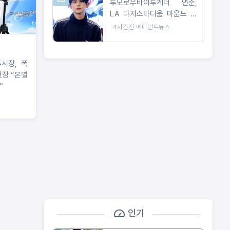
투모로우바이투게더 연준,
LA 다저스타디움 마운드 선
다… 시구부터 무대까지
4시간전
메디먼트뉴스
시장, 폭
현장 “온열
”
인기