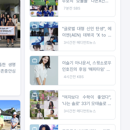
주호의 보물들’ 나은X건후X
진우, 훌쩍 자란 모습으로 ‘골
7분전
SBS
때녀’ 출격! 올스타전 깜짝 필
드 데뷔 예고
"글로벌 대형 신인 탄생", 에
이엔(AEN) 데뷔곡 'X to Z'
첫 티저 공개
3시간전
메디먼트뉴스
이슬기 아나운서, 스윗소로우
촘한 생명
인호진의 후임 ‘해피타임’ DJ
명존중안심
로 발탁
4시간전
KBS
"여자보다 수학이 좋았다",
'나는 솔로' 33기 모태솔로 특
징 총집합
3시간전
메디먼트뉴스