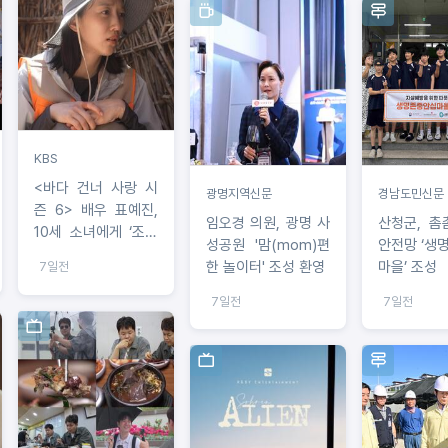
KBS
<바다 건너 사랑 시
광명지역신문
경남도민신문
즌 6> 배우 표예진,
임오경 의원, 광명 사
산청군, 촘
10세 소녀에게 ‘조혼
성공원 '맘(mom)편
안전망 ‘생
목걸이’ 채운 이웃 설
한 놀이터' 조성 환영
마을’ 조성
7일전
득 나섰지만...“상황
과 문화와 사회가 안
7일전
7일전
타까워” 씁쓸