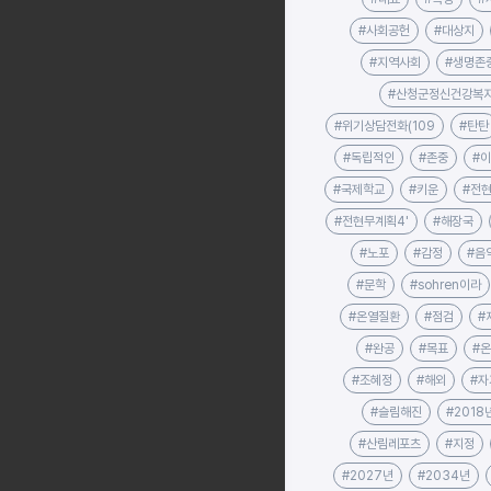
#사회공헌
#대상지
#지역사회
#생명존
#산청군정신건강복
#위기상담전화(109
#탄탄
#독립적인
#존중
#
#국제학교
#키운
#전
#전현무계획4'
#해장국
#노포
#감정
#음
#문학
#sohren이라
#온열질환
#점검
#
#완공
#목표
#
#조혜정
#해외
#자
#슬림해진
#2018
#산림레포츠
#지정
#2027년
#2034년