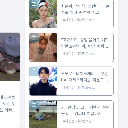
최준희, "헤헤 설렌다"… 눈
수술 이어 또 성형 예고
4시간전
메디먼트뉴스
"고요하지, 엉엉 울어도 돼"…
방탄소년단 뷔, 반전 매력 근
황 공개
4시간전
메디먼트뉴스
투모로우바이투게더 연준,
LA 다저스타디움 마운드 선
다… 시구부터 무대까지
4시간전
메디먼트뉴스
0대 조현병
로 어린 두
키, 한강뷰 고급 자택서 전한
 아빠...
근황… "김씨네 여름나기"
작은 소망
4시간전
메디먼트뉴스
네 가족”