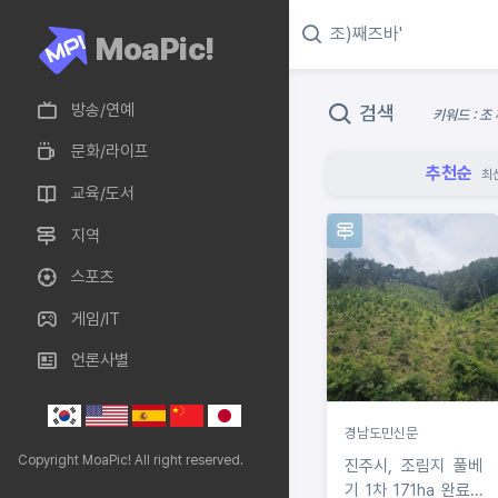
MoaPic!
방송/연예
검색
키워드 : 조
문화/라이프
추천순
최
교육/도서
지역
스포츠
게임/IT
언론사별
경남도민신문
Copyright MoaPic! All right reserved.
진주시, 조림지 풀베
기 1차 171ha 완료…