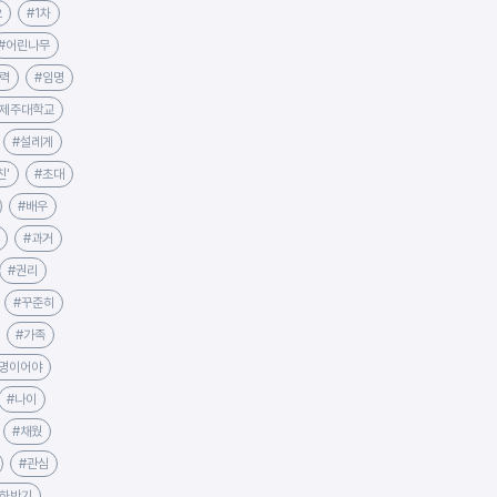
으
#1차
#어린나무
력
#임명
#제주대학교
#설레게
친'
#초대
#배우
#과거
#권리
#꾸준히
#가족
0명이어야
#나이
#채웠
#관심
#하반기