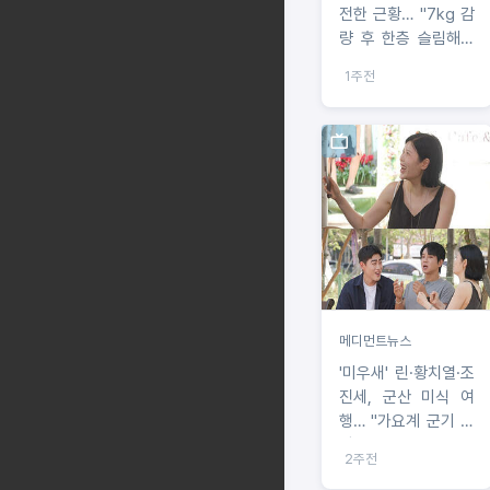
전한 근황… "7kg 감
량 후 한층 슬림해진
비주얼"
1주전
메디먼트뉴스
'미우새' 린·황치열·조
진세, 군산 미식 여
행… "가요계 군기 반
장설의 진실은?"
2주전