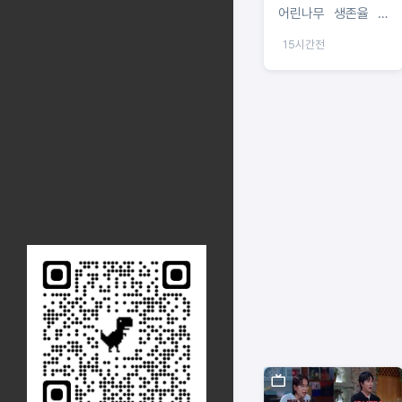
어린나무 생존율 제
고
15시간전