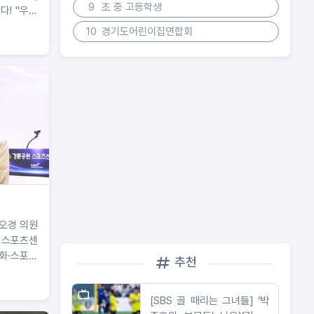
9
초 중 고등학생
다! "우리
애해도 안
10
경기도어린이집연합회
경의 폭탄
현아도 깜
임오경 의원
 스포츠센
문화·스포츠
추천
조성하겠
[SBS 골 때리는 그녀들] ‘박