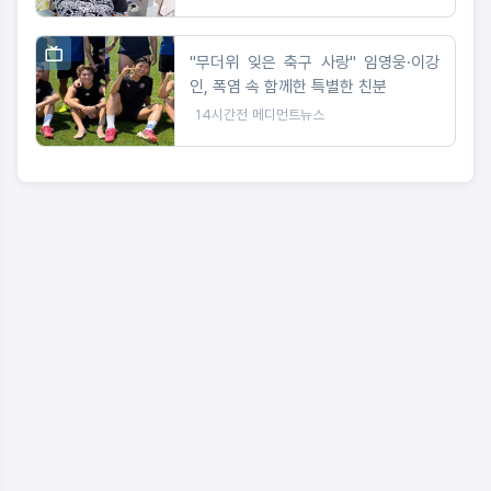
"무더위 잊은 축구 사랑" 임영웅·이강
인, 폭염 속 함께한 특별한 친분
14시간전
메디먼트뉴스