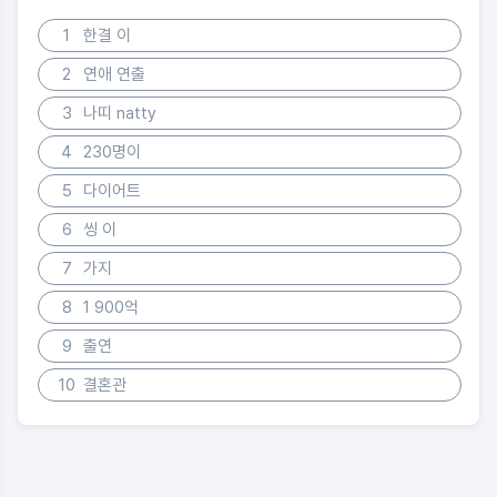
1
한결 이
2
연애 연출
3
나띠 natty
4
230명이
5
다이어트
6
씽 이
7
가지
8
1 900억
9
출연
10
결혼관