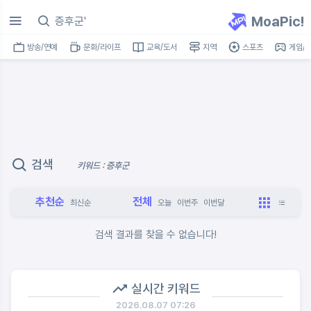
MoaPic!
방송/연예
문화/라이프
교육/도서
지역
스포츠
게임/I
검색
키워드 : 증후군
추천순
전체
최신순
오늘
이번주
이번달
검색 결과를 찾을 수 없습니다!
실시간 키워드
2026.08.07 07:26