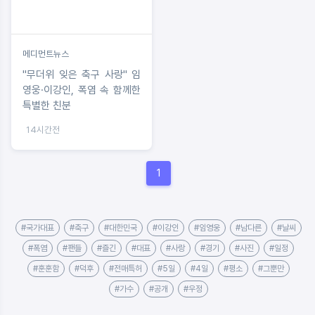
메디먼트뉴스
"무더위 잊은 축구 사랑" 임
영웅·이강인, 폭염 속 함께한
특별한 친분
14시간전
1
#국가대표
#축구
#대한민국
#이강인
#임영웅
#남다른
#날씨
#폭염
#팬들
#즐긴
#대표
#사랑
#경기
#사진
#일정
#훈훈함
#덕후
#전매특허
#5일
#4일
#평소
#그뿐만
#가수
#공개
#우정