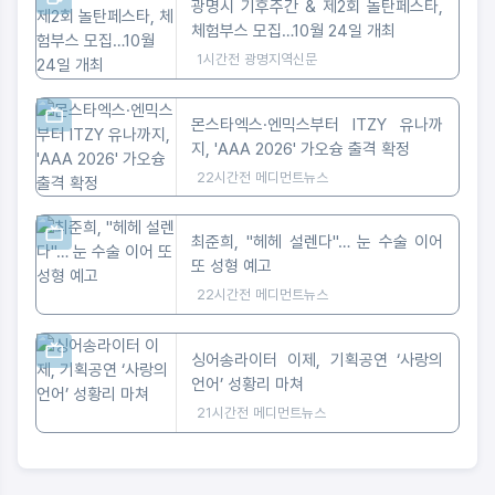
광명시 기후주간 & 제2회 놀탄페스타,
체험부스 모집…10월 24일 개최
1시간전
광명지역신문
몬스타엑스·엔믹스부터 ITZY 유나까
지, 'AAA 2026' 가오슝 출격 확정
22시간전
메디먼트뉴스
최준희, "헤헤 설렌다"… 눈 수술 이어
또 성형 예고
22시간전
메디먼트뉴스
싱어송라이터 이제, 기획공연 ‘사랑의
언어’ 성황리 마쳐
21시간전
메디먼트뉴스