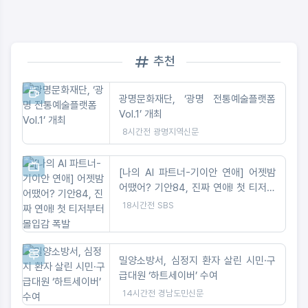
추천
광명문화재단, ‘광명 전통예술플랫폼
Vol.1’ 개최
8시간전
광명지역신문
[나의 AI 파트너-기이안 연애] 어젯밤
어땠어? 기안84, 진짜 연애! 첫 티저부
터 몰입감 폭발
18시간전
SBS
밀양소방서, 심정지 환자 살린 시민·구
급대원 ‘하트세이버’ 수여
14시간전
경남도민신문