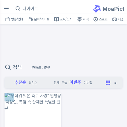
MoaPic!
방송/연예
문화/라이프
교육/도서
지역
스포츠
게임/I
검색
키워드 : 축구
추천순
이번주
최신순
전체
오늘
이번달