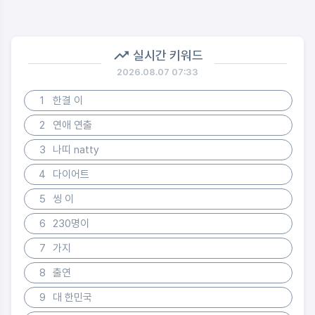
실시간 키워드
2026.08.07 07:33
1
한결 이
2
연애 연출
3
나띠 natty
4
다이어트
5
씽 이
6
230명이
7
가지
8
출연
9
대 한민국