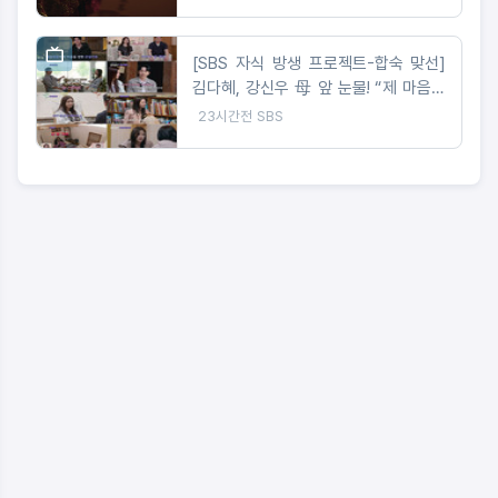
[SBS 자식 방생 프로젝트-합숙 맞선]
김다혜, 강신우 母 앞 눈물! “제 마음은
이미 정리 완료” 최종선택 D-1 러브라
23시간전
SBS
인 예측불가!