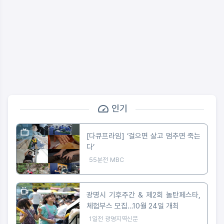
인기
[다큐프라임] ‘걸으면 살고 멈추면 죽는
다’
55분전
MBC
광명시 기후주간 & 제2회 놀탄페스타,
체험부스 모집…10월 24일 개최
1일전
광명지역신문