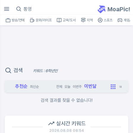
MoaPic!
방송/연예
문화/라이프
교육/도서
지역
스포츠
게임/I
검색
키워드 : 6학년인
추천순
이번달
최신순
전체
오늘
이번주
검색 결과를 찾을 수 없습니다!
실시간 키워드
2026.08.08 08:54