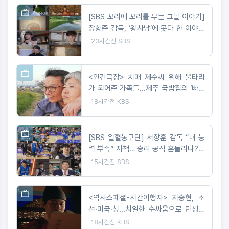
[SBS 꼬리에 꼬리를 무는 그날 이야기]
장항준 감독, ‘왕사남’에 못다 한 이야기
‘꼬꼬무’로 정리! 2049 시청률 ‘교양, 예
23시간전
SBS
능’ 동시간대 1위!
<인간극장> 치매 제수씨 위해 울타리
가 되어준 가족들...제주 국밥집의 ‘빠삐
용’ 영자와 순업
18시간전
KBS
[SBS 열혈농구단] 서장훈 감독 “내 능
력 부족” 자책… 승리 공식 흔들리나?코
뼈 부상 딛고 돌아온 오승훈!
15시간전
SBS
<역사스페셜-시간여행자> 지승현, 조
선·미국·청...치열한 수싸움으로 탄생한
‘쇄국’ 조선의 첫 근대 외교전 시기 조명
18시간전
KBS