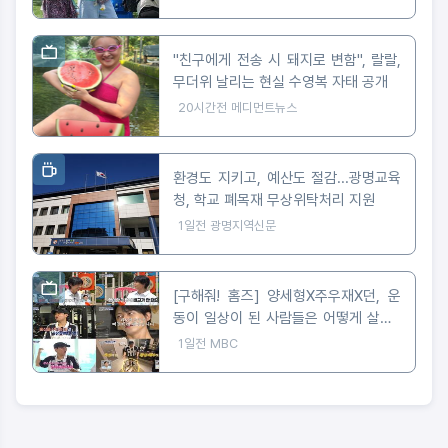
"친구에게 전송 시 돼지로 변함", 랄랄,
무더위 날리는 현실 수영복 자태 공개
20시간전
메디먼트뉴스
환경도 지키고, 예산도 절감...광명교육
청, 학교 폐목재 무상위탁처리 지원
1일전
광명지역신문
[구해줘! 홈즈] 양세형X주우재X던, 운
동이 일상이 된 사람들은 어떻게 살까?
'운동세권' 임장 특집!
1일전
MBC