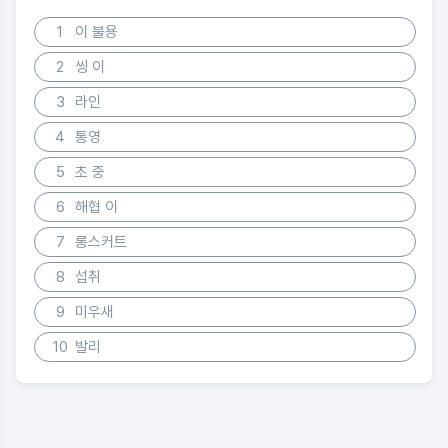
1
이 불용
2
씽 이
3
라인
4
통영
5
초 중
6
해협 이
7
롱스커트
8
섭취
9
미우새
10
발리