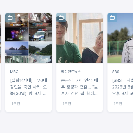
MBC
메디먼트뉴스
SBS
[실화탐사대] ‘70대
문근영, 7세 연상 배
[SBS 재
장인을 죽인 사위’ 오
우 정평과 결혼… "늘
2026년 8
늘(30일) 밤 9시 방
혼자 걷던 길 함께할
오후 9시 5
송
사람 만났다"
송! ‘재벌X형사2’ 정
1주전
1주전
1주전
은채, ＂통
와 재치에
출연 결정＂