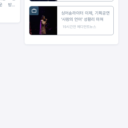
새로운 방향
싱어송라이터 이제, 기획공연
‘사랑의 언어’ 성황리 마쳐
19시간전
메디먼트뉴스