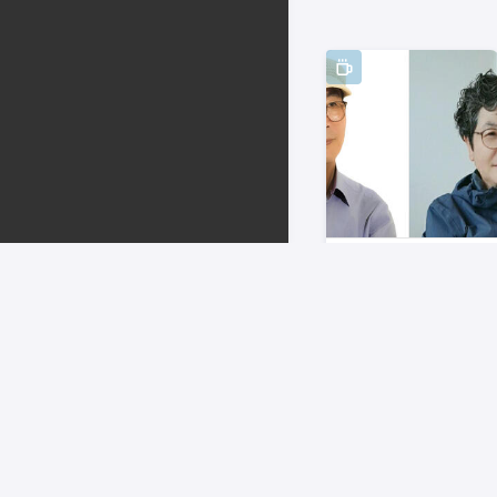
경남도민신문
‘창원아동문학’ 7호
동카시 신인문학상
발표
2주전