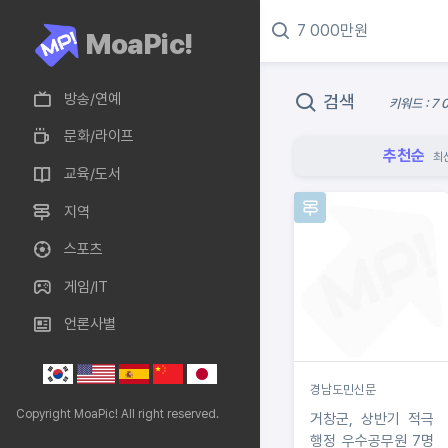
MoaPic!
방송/연예
검색
키워드 : 7
문화/라이프
추천순
최
교육/도서
지역
스포츠
게임/IT
언론사별
경남도민신문
Copyright MoaPic! All right reserved.
거창군, 상반기 적극
행정 우수공무원 7명