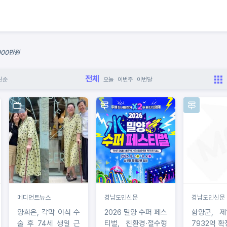
 000만원
전체
신순
오늘
이번주
이번달
메디먼트뉴스
경남도민신문
경남도민신문
양희은, 각막 이식 수
2026 밀양 수퍼 페스
함양군, 제
술 후 74세 생일 근
티벌, 친환경·절수형
7932억 확