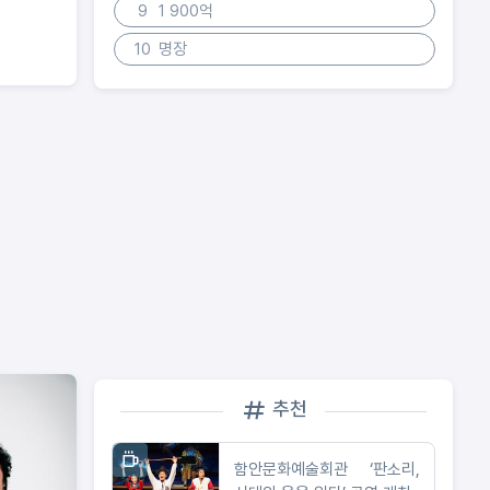
9
1 900억
10
명장
추천
함안문화예술회관 ‘판소리,