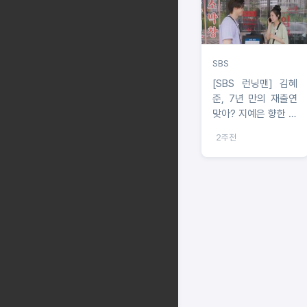
SBS
[SBS 런닝맨] 김혜
준, 7년 만의 재출연
맞아? 지예은 향한 능
청 흥정에 완벽 적응
2주전
력 폭발!