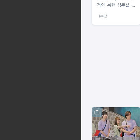
적인 북한 심문실 엔
딩 그 후! 입 막히고
1주전
사슬에 묶인 처참한
‘황무지 수갑 투 샷’
포착!