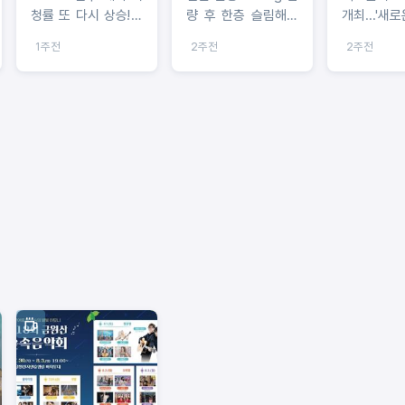
청률 또 다시 상승! 7
량 후 한층 슬림해진
개최...'
회 연속 동시간대 1
비주얼"
묻는다'
1주전
2주전
2주전
위! 충격적인 북한 송
환 엔딩에 안방극장
발칵!