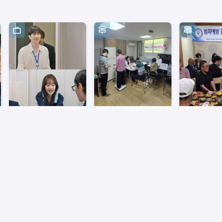
SBS
경남도민신문
경남도민신문
[SBS 런닝맨] ‘중고
양산 덕계동 7월 찾
법무부청소
신입’ 강훈X‘7년 만에
아가는 보건복지 상
방위원 합
재출연’ 김혜준X‘예능
담소 운영
회, 7월 월
새내기’ 차우민 게스
2주전
2주전
2주전
트 출격!