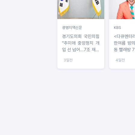
광명지역신문
KBS
경기도의회 국민의힘
<다큐멘터
"추미애 중앙정치 개
한여름 방의
입 선 넘어...7조 재정
동 빨래방 7
비상부터 해결하라"
3일전
4일전