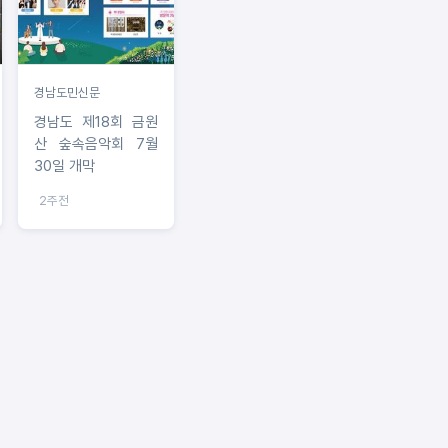
경남도민신문
경남도 제18회 금원
산 숲속음악회 7월
30일 개막
2주전