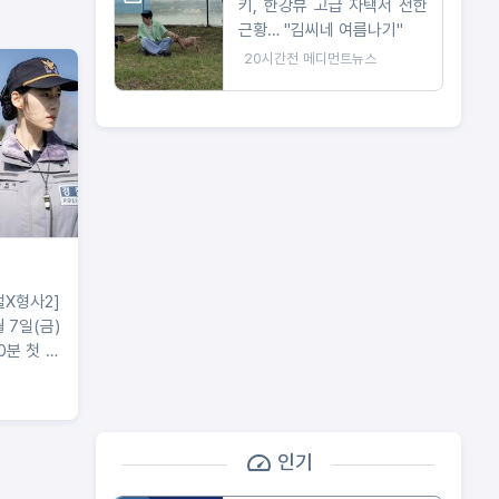
키, 한강뷰 고급 자택서 전한
근황… "김씨네 여름나기"
20시간전
메디먼트뉴스
벌X형사2]
월 7일(금)
0분 첫 방
쾌한 전개
 매료되어
인기