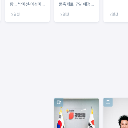
황… 박미선·이성미와
물축제로 7일 예정대
따뜻한 식사
로 개막
2일전
2일전
2일전