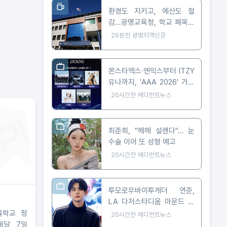
환경도 지키고, 예산도 절
감...광명교육청, 학교 폐목재
무상위탁처리 지원
26분전
광명지역신문
몬스타엑스·엔믹스부터 ITZY
유나까지, 'AAA 2026' 가오
슝 출격 확정
20시간전
메디먼트뉴스
최준희, "헤헤 설렌다"… 눈
수술 이어 또 성형 예고
20시간전
메디먼트뉴스
투모로우바이투게더 연준,
LA 다저스타디움 마운드 선
다… 시구부터 무대까지
율학교 정
20시간전
메디먼트뉴스
내달 7일