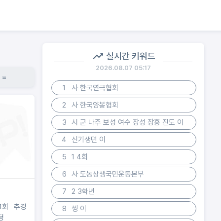
실시간 키워드
2026.08.07 05:17
1
사 한국연극협회
2
사 한국양봉협회
3
시 군 나주 보성 여수 장성 장흥 진도 이
4
신기생뎐 이
5
1 4회
6
사 도농상생국민운동본부
7
2 3학년
1회 추경
8
씽 이
정