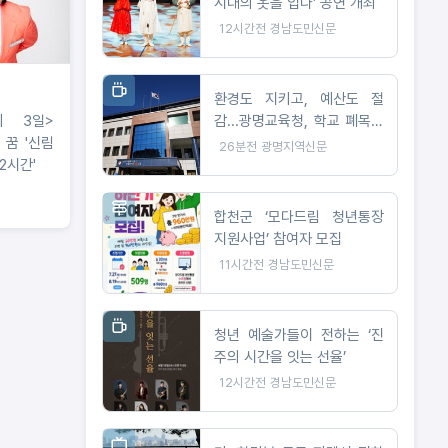
시대의 옷을 입다’ 공연 개최
12시간전
경남도민신문
환경도 지키고, 예산도 절
감...광명교육청, 학교 폐목재
리 3일>
무상위탁처리 지원
 꿈 '신림
26분전
광명지역신문
2시간'
합천군 ‘모다드림 청년통장
지원사업’ 참여자 모집
11시간전
경남도민신문
청년 예술가들이 전하는 ‘진
주의 시간을 잇는 선율’
12시간전
경남도민신문