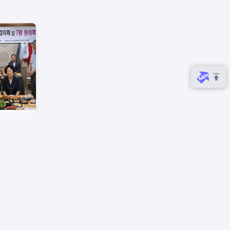
년범죄예
천지구위원
례회 개최