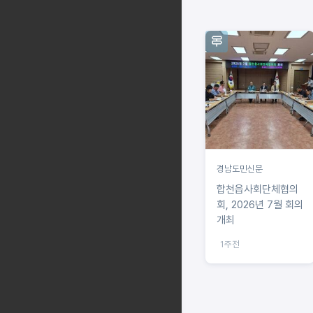
경남도민신문
합천읍사회단체협의
회, 2026년 7월 회의
개최
1주전