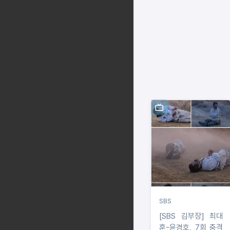
SBS
[SBS 김부장] 최대
훈-윤경호, 7회 충격