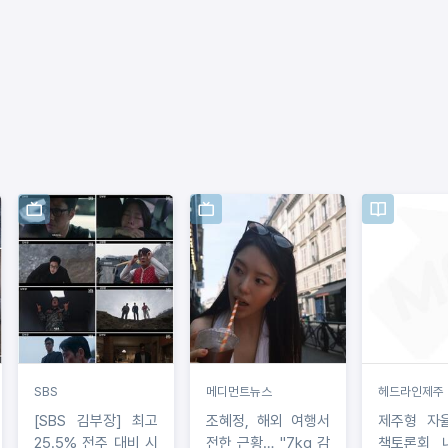
SBS
메디먼트뉴스
헤드라인제주
[SBS 김부장] 최고
조혜정, 해외 여행서
제주형 자
25.5% 전주 대비 시
전한 근황… "7kg 감
책토론회 