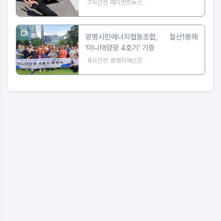
피지컬"
7시간전
메디먼트뉴스
광명시민에너지협동조합, 철산1동에
‘미니태양광 4호기’ 기증
8시간전
광명지역신문