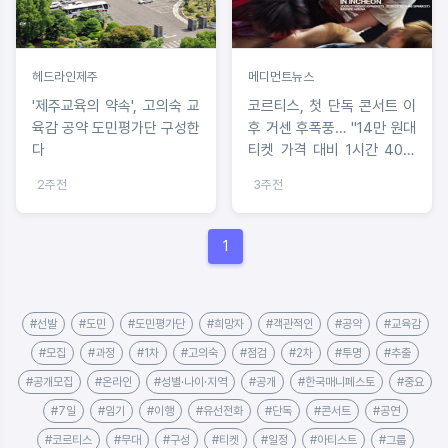
헤드라인제주
메디먼트뉴스
'제주교육의 약속', 고의숙 교
코르티스, 첫 단독 콘서트 이
육감 공약 도민평가단 구성한
후 거센 후폭풍… "14만 원대
다
티켓 가격 대비 1시간 40분
쪼개기 셋리스트, 같은 곡 최
2주전
3주전
대 5번 반복한 돌림 노래 공
연 구성 논란"
1
#선발
#도민
#도민평가단
#희망자
#객관적인
#공약
#교육감
#모집
#과정
#1차
#고의숙
#점검
#2차
#투명
#추출
#공개모집
#온라인
#성별·나이·지역
#공개
#한국매니페스토
#중요
#7일
#임기
#이행
#유선전화
#단독
#콘서트
#공연
#코르티스
#무대
#구성
#티켓
#일정
#아티스트
#그룹