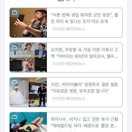
"서른 번째 생일 맞이한 군인 로운", 짧
은 머리 속 빛나는 조각 미모 공개
7시간전
메디먼트뉴스
오지헌, 부유함 속 가슴 아픈 가정사 고
백 "아버지는 90년대 일타강사, 월수입
5천만 원"
7시간전
메디먼트뉴스
지안, '파이어볼러' 엄정욱과 결혼 발표
"자유로운 영혼, 유부초밥 됩니다"
7시간전
메디먼트뉴스
최미나수, 비키니 입고 전한 휴가 근황
"에메랄드빛 바다 배경으로 뽐낸 완벽