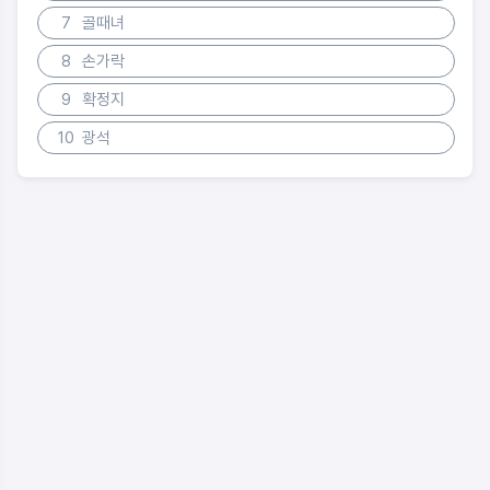
7
골때녀
8
손가락
9
확정지
10
광석