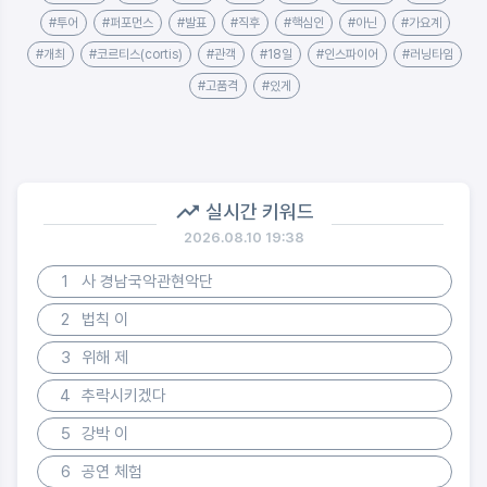
#투어
#퍼포먼스
#발표
#직후
#핵심인
#아닌
#가요계
#개최
#코르티스(cortis)
#관객
#18일
#인스파이어
#러닝타임
#고품격
#있게
실시간 키워드
2026.08.10 19:38
1
사 경남국악관현악단
2
법칙 이
3
위해 제
4
추락시키겠다
5
강박 이
6
공연 체험