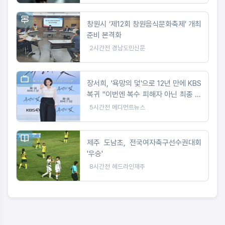
창원시 ‘제12회 창원음식문화축제’ 개최
준비 본격화
2시간전
경남도민신문
장서희, '욕망의 덫'으로 12년 만에 KBS
복귀 "이번엔 복수 피해자 아닌 최종 빌
런"
5시간전
메디먼트뉴스
제주 도남초, 전국여자축구선수권대회
'우승'
8시간전
헤드라인제주