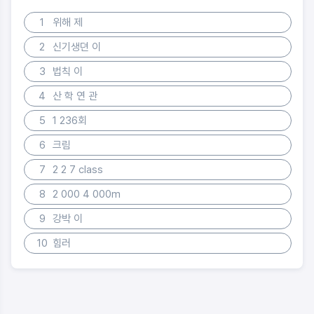
1
위해 제
2
신기생뎐 이
3
법칙 이
4
산 학 연 관
5
1 236회
6
크림
7
2 2 7 class
8
2 000 4 000m
9
강박 이
10
힘러