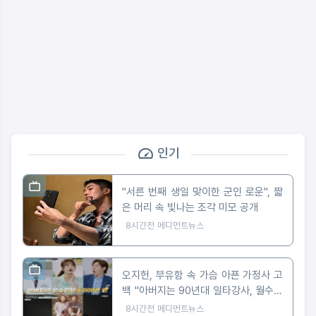
인기
"서른 번째 생일 맞이한 군인 로운", 짧
은 머리 속 빛나는 조각 미모 공개
8시간전
메디먼트뉴스
오지헌, 부유함 속 가슴 아픈 가정사 고
백 "아버지는 90년대 일타강사, 월수입
5천만 원"
8시간전
메디먼트뉴스