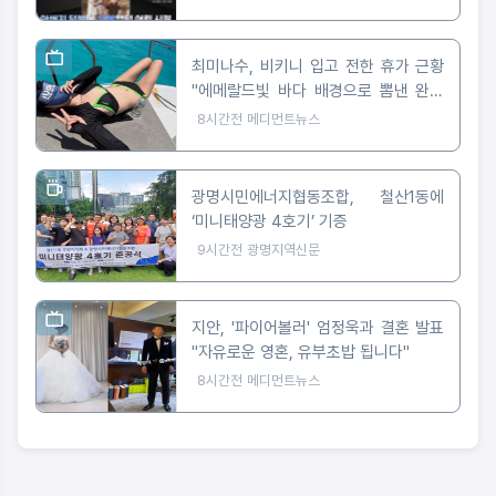
최미나수, 비키니 입고 전한 휴가 근황
"에메랄드빛 바다 배경으로 뽐낸 완벽
피지컬"
8시간전
메디먼트뉴스
광명시민에너지협동조합, 철산1동에
‘미니태양광 4호기’ 기증
9시간전
광명지역신문
지안, '파이어볼러' 엄정욱과 결혼 발표
"자유로운 영혼, 유부초밥 됩니다"
8시간전
메디먼트뉴스