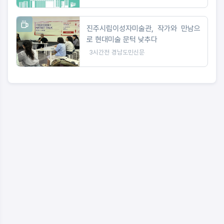
진주시립이성자미술관, 작가와 만남으
로 현대미술 문턱 낮추다
3시간전
경남도민신문