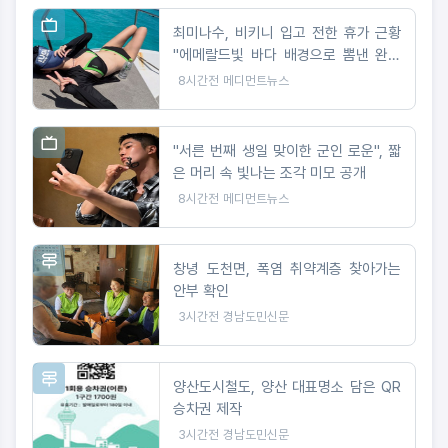
최미나수, 비키니 입고 전한 휴가 근황
"에메랄드빛 바다 배경으로 뽐낸 완벽
피지컬"
8시간전
메디먼트뉴스
"서른 번째 생일 맞이한 군인 로운", 짧
은 머리 속 빛나는 조각 미모 공개
8시간전
메디먼트뉴스
창녕 도천면, 폭염 취약계층 찾아가는
안부 확인
3시간전
경남도민신문
양산도시철도, 양산 대표명소 담은 QR
승차권 제작
3시간전
경남도민신문