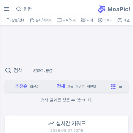
MoaPic!
방송/연예
문화/라이프
교육/도서
지역
스포츠
게임/I
검색
키워드 : 달랜
추천순
전체
최신순
오늘
이번주
이번달
검색 결과를 찾을 수 없습니다!
실시간 키워드
2026.08.07 22:15