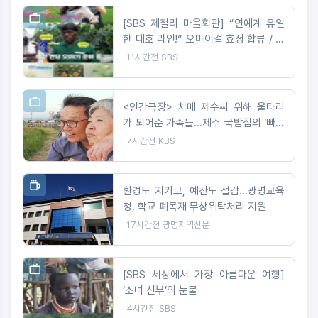
[SBS 제철리 마을회관] “연예계 유일
한 대호 라인!” 오마이걸 효정 합류 / 송
가인의 짠내 나는 초등팬심 잡기 도전
11시간전
SBS
<인간극장> 치매 제수씨 위해 울타리
가 되어준 가족들...제주 국밥집의 ‘빠삐
용’ 영자와 순업
7시간전
KBS
환경도 지키고, 예산도 절감...광명교육
청, 학교 폐목재 무상위탁처리 지원
17시간전
광명지역신문
[SBS 세상에서 가장 아름다운 여행]
‘소녀 신부’의 눈물
4시간전
SBS