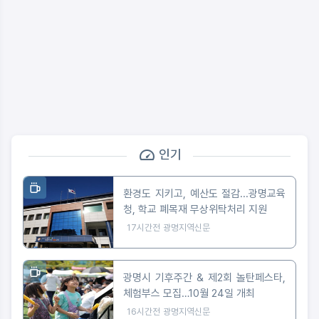
인기
환경도 지키고, 예산도 절감...광명교육
청, 학교 폐목재 무상위탁처리 지원
17시간전
광명지역신문
광명시 기후주간 & 제2회 놀탄페스타,
체험부스 모집…10월 24일 개최
16시간전
광명지역신문