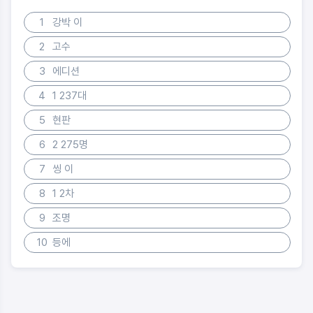
1
강박 이
2
고수
3
에디션
4
1 237대
5
현판
6
2 275명
7
씽 이
8
1 2차
9
조명
10
등에