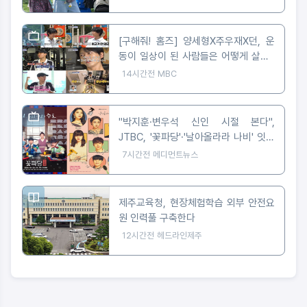
[구해줘! 홈즈] 양세형X주우재X던, 운
동이 일상이 된 사람들은 어떻게 살까?
'운동세권' 임장 특집!
14시간전
MBC
"박지훈·변우석 신인 시절 본다",
JTBC, '꽃파당'·'날아올라라 나비' 잇따
라 편성
7시간전
메디먼트뉴스
제주교육청, 현장체험학습 외부 안전요
원 인력풀 구축한다
12시간전
헤드라인제주