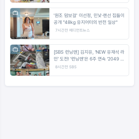
'원조 맘보걸' 이선정, 민낯·랜선 집들이
공개 "48kg 유지어터의 반전 일상"
7시간전
메디먼트뉴스
[SBS 런닝맨] 김지유, ‘NEW 유재석 라
인’ 도전! '런닝맨'은 6주 연속 ‘2049 시
청률’ 동시간대 예능 1위
8시간전
SBS