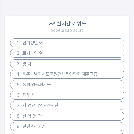
실시간 키워드
2026.08.10 22:42
1
신기생뎐 이
2
로시니의 일
3
잇 다
4
제주특별자치도교원단체총연합회 제주교총
5
생활 영농폐기물
6
위해 제
7
사 경남국악관현악단
8
산 학 연 관
9
안전관리기준