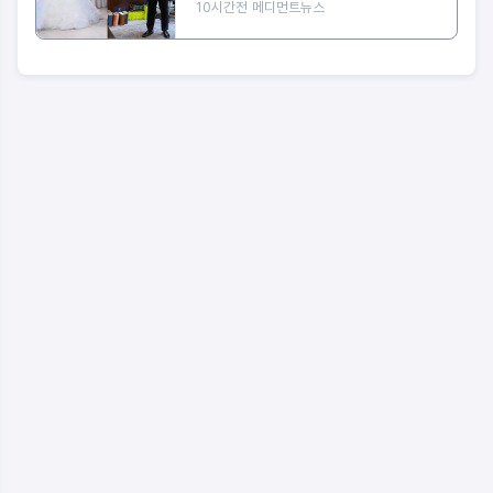
10시간전
메디먼트뉴스