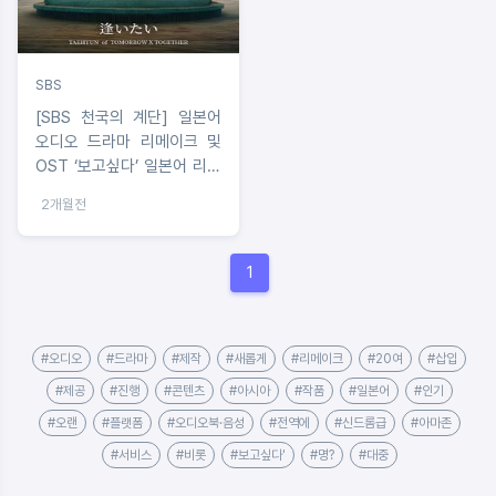
SBS
[SBS 천국의 계단] 일본어
오디오 드라마 리메이크 및
OST ‘보고싶다’ 일본어 리메
이크 음원 발매
2개월전
1
#오디오
#드라마
#제작
#새롭게
#리메이크
#20여
#삽입
#제공
#진행
#콘텐츠
#아시아
#작품
#일본어
#인기
#오랜
#플랫폼
#오디오북·음성
#전역에
#신드롬급
#아마존
#서비스
#비롯
#보고싶다'
#명?
#대중