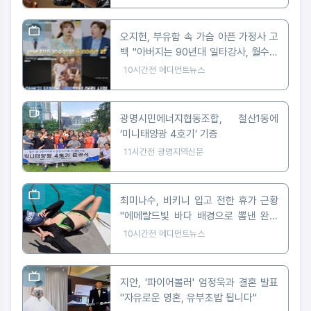
오지헌, 부유함 속 가슴 아픈 가정사 고
백 "아버지는 90년대 일타강사, 월수입
5천만 원"
10시간전
메디먼트뉴스
광명시민에너지협동조합, 철산1동에
‘미니태양광 4호기’ 기증
11시간전
광명지역신문
최미나수, 비키니 입고 전한 휴가 근황
"에메랄드빛 바다 배경으로 뽐낸 완벽
피지컬"
10시간전
메디먼트뉴스
지안, '파이어볼러' 엄정욱과 결혼 발표
"자유로운 영혼, 유부초밥 됩니다"