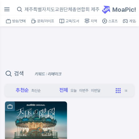
MoaPic!
방송/연예
문화/라이프
교육/도서
지역
스포츠
게임/I
검색
키워드 : 리메이크
추천순
전체
최신순
오늘
이번주
이번달