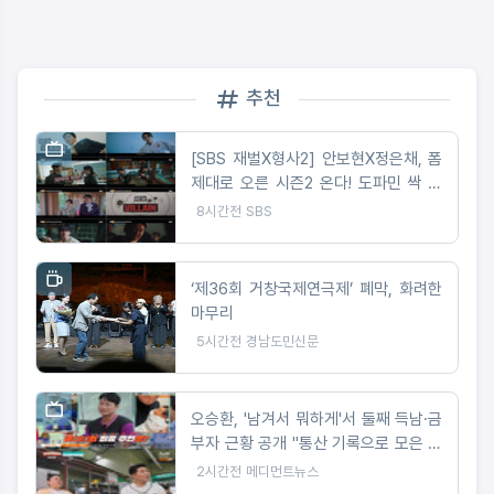
추천
[SBS 재벌X형사2] 안보현X정은채, 폼
제대로 오른 시즌2 온다! 도파민 싹 도
는 3분 하이라이트 ‘화제’
8시간전
SBS
‘제36회 거창국제연극제’ 폐막, 화려한
마무리
5시간전
경남도민신문
오승환, '남겨서 뭐하게'서 둘째 득남·금
부자 근황 공개 "통산 기록으로 모은 금
만 1000돈"
2시간전
메디먼트뉴스