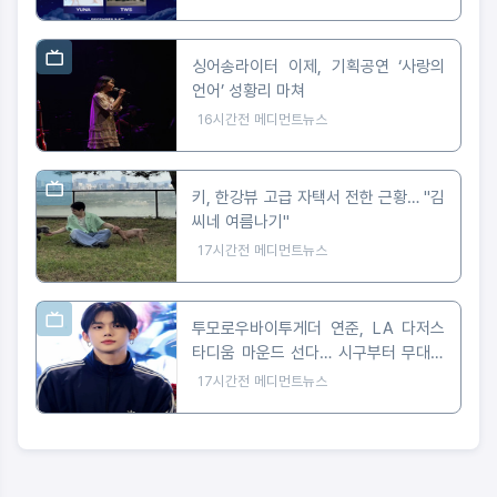
싱어송라이터 이제, 기획공연 ‘사랑의
언어’ 성황리 마쳐
16시간전
메디먼트뉴스
키, 한강뷰 고급 자택서 전한 근황… "김
씨네 여름나기"
17시간전
메디먼트뉴스
투모로우바이투게더 연준, LA 다저스
타디움 마운드 선다… 시구부터 무대까
지
17시간전
메디먼트뉴스