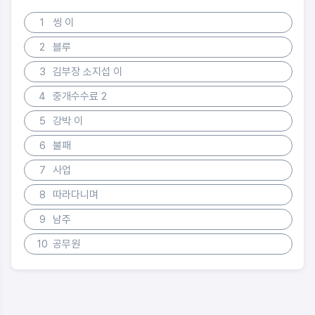
1
씽 이
2
블루
3
김부장 소지섭 이
4
중개수수료 2
5
강박 이
6
불패
7
사업
8
따라다니며
9
남주
10
공무원