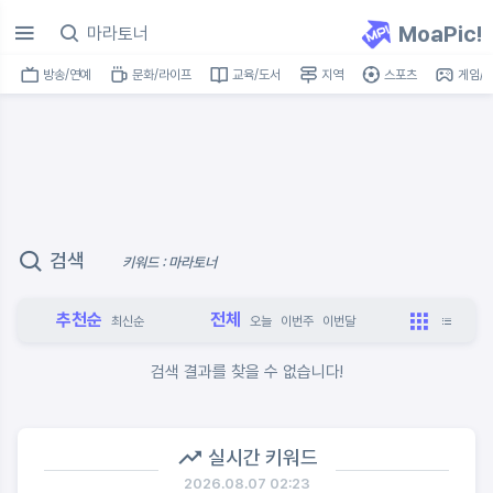
MoaPic!
방송/연예
문화/라이프
교육/도서
지역
스포츠
게임/I
검색
키워드 : 마라토너
추천순
전체
최신순
오늘
이번주
이번달
검색 결과를 찾을 수 없습니다!
실시간 키워드
2026.08.07 02:23