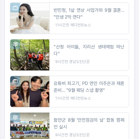
반민정, 1살 연상 사업가와 9월 결혼…
"인생 2막 연다"
11시간전
메디먼트뉴스
“산청 아이들, 지리산 생태체험 떠난
다”
9시간전
경남도민신문
유튜버 최고기, PD 연인 이주은과 재혼
준비… "9월 웨딩 스냅 촬영"
11시간전
메디먼트뉴스
함안군 8월 ‘안전점검의 날’ 합동 캠페
인 실시
9시간전
경남도민신문