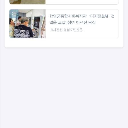
함양군종합사회복지관 ‘디지털&AI 첫
걸음 교실’ 참여 어르신 모집
9시간전
경남도민신문