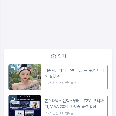
인기
최준희, "헤헤 설렌다"… 눈 수술 이어
또 성형 예고
17시간전
메디먼트뉴스
몬스타엑스·엔믹스부터 ITZY 유나까
지, 'AAA 2026' 가오슝 출격 확정
17시간전
메디먼트뉴스