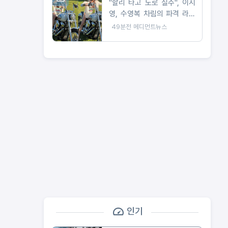
"할리 타고 도로 질주", 이시
영, 수영복 차림의 파격 라이
딩 공개
49분전
메디먼트뉴스
인기