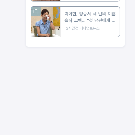
이아현, 방송서 세 번의 이혼
솔직 고백… "첫 남편에게 가
장 미안해"
2시간전
메디먼트뉴스