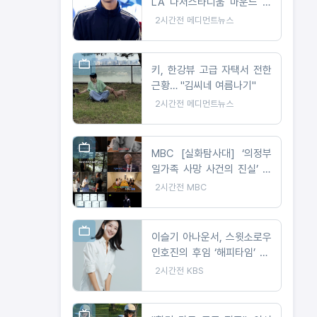
LA 다저스타디움 마운드 선
다… 시구부터 무대까지
2시간전
메디먼트뉴스
키, 한강뷰 고급 자택서 전한
근황… "김씨네 여름나기"
2시간전
메디먼트뉴스
MBC [실화탐사대] ‘의정부
일가족 사망 사건의 진실’ 오
늘(6일) 밤 9시 방송
2시간전
MBC
이슬기 아나운서, 스윗소로우
인호진의 후임 ‘해피타임’ DJ
로 발탁
2시간전
KBS