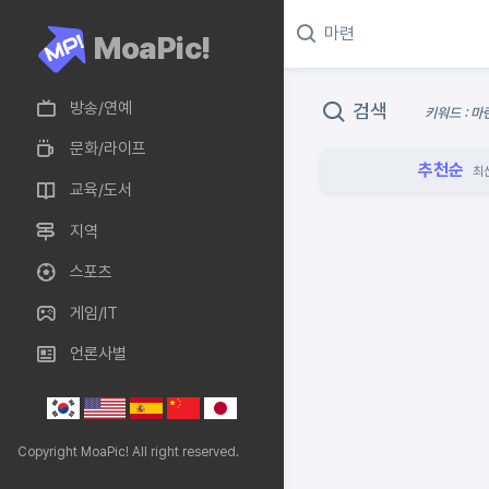
MoaPic!
방송/연예
검색
키워드 : 마
문화/라이프
추천순
최
교육/도서
지역
스포츠
게임/IT
언론사별
Copyright MoaPic! All right reserved.