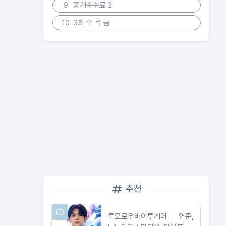
9
중개수수료 2
10
3회 수 목 금
추천
투모로우바이투게더 연준,