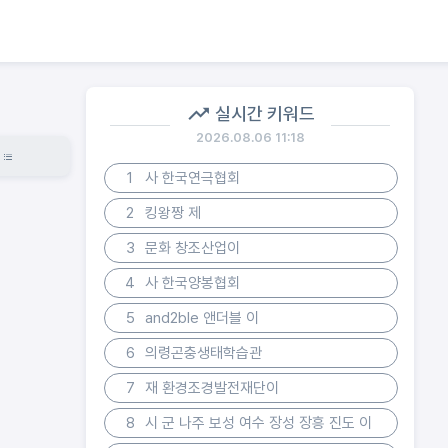
실시간 키워드
2026.08.06 11:18
1
사 한국연극협회
2
킹왕짱 제
3
문화 창조산업이
4
사 한국양봉협회
5
and2ble 앤더블 이
6
의령곤충생태학습관
7
재 환경조경발전재단이
8
시 군 나주 보성 여수 장성 장흥 진도 이