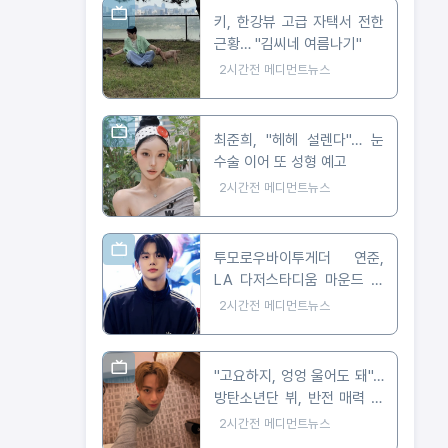
키, 한강뷰 고급 자택서 전한
근황… "김씨네 여름나기"
2시간전
메디먼트뉴스
최준희, "헤헤 설렌다"… 눈
수술 이어 또 성형 예고
2시간전
메디먼트뉴스
투모로우바이투게더 연준,
LA 다저스타디움 마운드 선
다… 시구부터 무대까지
2시간전
메디먼트뉴스
"고요하지, 엉엉 울어도 돼"…
방탄소년단 뷔, 반전 매력 근
황 공개
2시간전
메디먼트뉴스