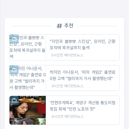
추천
"지인과 볼뽀뽀 스킨십", 유아인, 근황
포착에 복귀설까지 들썩
5시간전
메디먼트뉴스
박지민 아나운서, '피의 게임2' 출연료
0원 고백 "발리까지 가서 촬영했는데"
3시간전
메디먼트뉴스
'전현무계획4', 계양구 계산동 통도미찜
횟집 화제 "인천 노포의 맛"
4시간전
메디먼트뉴스