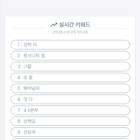
실시간 키워드
2026.08.09 01:25
1
강박 이
2
로시니의 일
3
그룹
4
초 중
5
뛰어넘어
6
잇 다
7
4 h본부
8
산책길
9
선보여