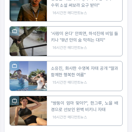
수위 소설 써보라 요구 받아"
16시간전
메디먼트뉴스
'사랑이 온다' 안희연, 하석진에 비밀 들
키나 "8년 만의 숨 막히는 대치"
16시간전
메디먼트뉴스
소유진, 화사한 수영복 자태 공개 "딸과
함께한 행복한 여름"
15시간전
메디먼트뉴스
"쌍둥이 엄마 맞아?", 한그루, 노을 배
경으로 선보인 완벽 비키니 자태
16시간전
메디먼트뉴스