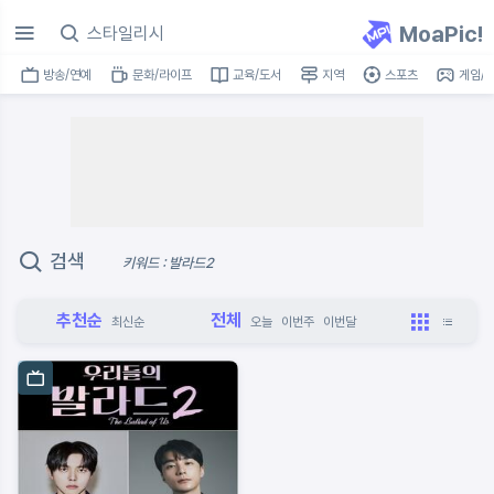
MoaPic!
방송/연예
문화/라이프
교육/도서
지역
스포츠
게임/I
검색
키워드 : 발라드2
추천순
전체
최신순
오늘
이번주
이번달