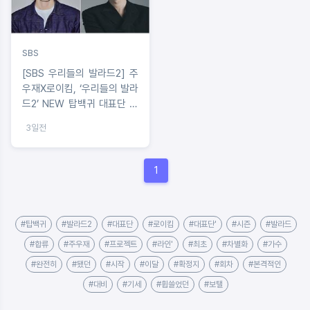
SBS
[SBS 우리들의 발라드2] 주
우재X로이킴, ‘우리들의 발라
드2’ NEW 탑백귀 대표단 확
정!
3일전
1
#탑백귀
#발라드2
#대표단
#로이킴
#대표단'
#시즌
#발라드
#합류
#주우재
#프로젝트
#라인'
#최초
#차별화
#가수
#완전히
#됐던
#시작
#이달
#확정지
#회차
#본격적인
#대비
#기세
#휩쓸었던
#보탤