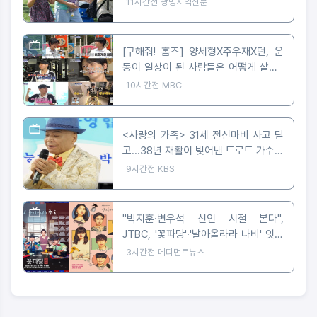
11시간전
광명지역신문
[구해줘! 홈즈] 양세형X주우재X던, 운
동이 일상이 된 사람들은 어떻게 살까?
'운동세권' 임장 특집!
10시간전
MBC
<사랑의 가족> 31세 전신마비 사고 딛
고...38년 재활이 빚어낸 트로트 가수의
꿈
9시간전
KBS
"박지훈·변우석 신인 시절 본다",
JTBC, '꽃파당'·'날아올라라 나비' 잇따
라 편성
3시간전
메디먼트뉴스