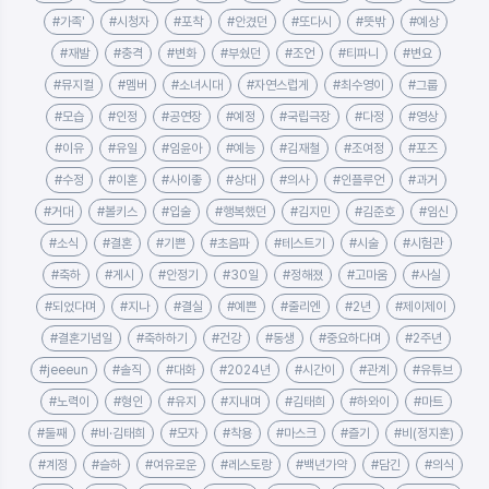
#가족'
#시청자
#포착
#안겼던
#또다시
#뜻밖
#예상
#재발
#충격
#변화
#부쉈던
#조언
#티파니
#변요
#뮤지컬
#멤버
#소녀시대
#자연스럽게
#최수영이
#그룹
#모습
#인정
#공연장
#예정
#국립극장
#다정
#영상
#이유
#유일
#임윤아
#예능
#김재철
#조여정
#포즈
#수정
#이혼
#사이좋
#상대
#의사
#인플루언
#과거
#거대
#볼키스
#입술
#행복했던
#김지민
#김준호
#임신
#소식
#결혼
#기쁜
#초음파
#테스트기
#시술
#시험관
#축하
#게시
#안정기
#30일
#정해졌
#고마움
#사실
#되었다며
#지나
#결실
#예쁜
#줄리엔
#2년
#제이제이
#결혼기념일
#축하하기
#건강
#동생
#중요하다며
#2주년
#jeeeun
#솔직
#대화
#2024년
#시간이
#관계
#유튜브
#노력이
#형인
#유지
#지내며
#김태희
#하와이
#마트
#둘째
#비·김태희
#모자
#착용
#마스크
#즐기
#비(정지훈)
#계정
#슬하
#여유로운
#레스토랑
#백년가약
#담긴
#의식