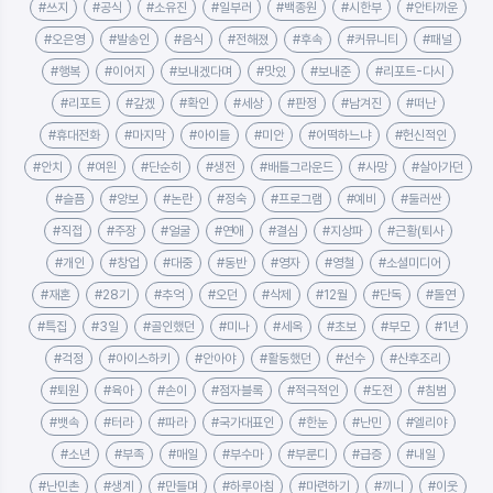
#쓰지
#공식
#소유진
#일부러
#백종원
#시한부
#안타까운
#오은영
#발송인
#음식
#전해졌
#후속
#커뮤니티
#패널
#행복
#이어지
#보내겠다며
#맛있
#보내준
#리포트-다시
#리포트
#갚겠
#확인
#세상
#판정
#남겨진
#떠난
#휴대전화
#마지막
#아이들
#미안
#어떡하느냐
#헌신적인
#안치
#여읜
#단순히
#생전
#배틀그라운드
#사망
#살아가던
#슬픔
#양보
#논란
#정숙
#프로그램
#예비
#둘러싼
#직접
#주장
#얼굴
#연애
#결심
#지상파
#근황(퇴사
#개인
#창업
#대중
#동반
#영자
#영철
#소셜미디어
#재혼
#28기
#추억
#오던
#삭제
#12월
#단독
#돌연
#특집
#3일
#골인했던
#미나
#세옥
#초보
#부모
#1년
#걱정
#아이스하키
#안아야
#활동했던
#선수
#산후조리
#퇴원
#육아
#손이
#점자블록
#적극적인
#도전
#침범
#뱃속
#터라
#파라
#국가대표인
#한눈
#난민
#엘리야
#소년
#부족
#매일
#부수마
#부룬디
#급증
#내일
#난민촌
#생계
#만들며
#하루아침
#마련하기
#끼니
#이웃