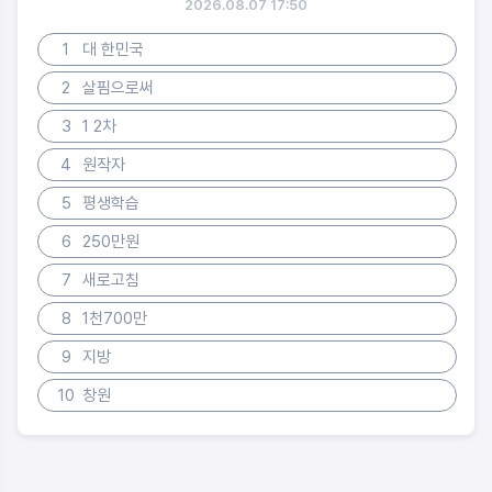
2026.08.07 17:50
1
대 한민국
2
살핌으로써
3
1 2차
4
원작자
5
평생학습
6
250만원
7
새로고침
8
1천700만
9
지방
10
창원