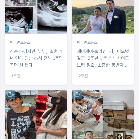
메디먼트뉴스
메디먼트뉴스
김준호·김지민 부부, 결혼 1
제이제이·줄리엔 강, 어느덧
년 만에 임신 소식 전해… "꿈
결혼 2주년… "부부 사이도
꾸던 셋 됐다"
노력 필요, 소중한 동반자 됐
다"
1주전
2주전