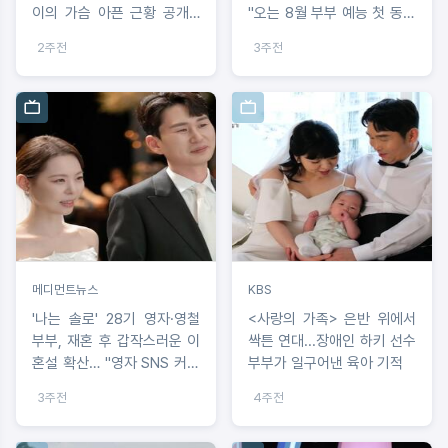
이의 가슴 아픈 근황 공개…
"오는 8월 부부 예능 첫 동반
"임종 못 지킨 죄책감과 뒤늦
출연, 남편 얼굴 최초 공개"
2주전
3주전
은 장례식, 하늘나라 간 엄마
그리워하는 아이의 눈물까지
안방극장 울려"
메디먼트뉴스
KBS
'나는 솔로' 28기 영자·영철
<사랑의 가족> 은반 위에서
부부, 재혼 후 갑작스러운 이
싹튼 연대...장애인 하키 선수
혼설 확산… "영자 SNS 커플
부부가 일구어낸 육아 기적
사진 전면 삭제, 영철은 색시
3주전
4주전
사랑해 애정 여전"