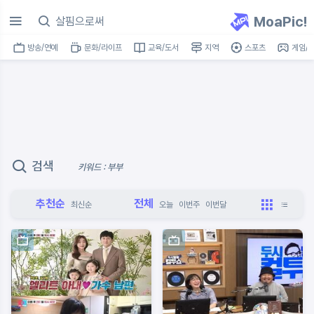
MoaPic!
방송/연예
문화/라이프
교육/도서
지역
스포츠
게임/I
검색
키워드 : 부부
추천순
전체
최신순
오늘
이번주
이번달