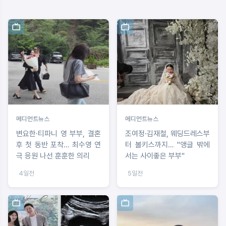
메디먼트뉴스
메디먼트뉴스
변요한·티파니 영 부부, 결혼
조여정·김재철, 웨딩드레스부
후 첫 동반 포착… 최수영 연
터 볼키스까지… "앵글 밖에
극 응원 나선 훈훈한 의리
서는 사이좋은 부부"
4일전
5일전