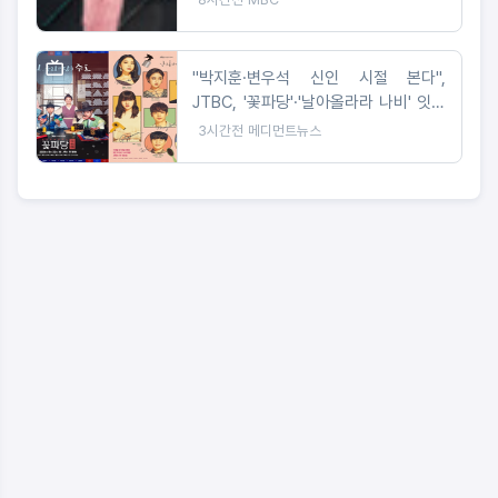
황금손 출연>
"박지훈·변우석 신인 시절 본다",
JTBC, '꽃파당'·'날아올라라 나비' 잇따
라 편성
3시간전
메디먼트뉴스