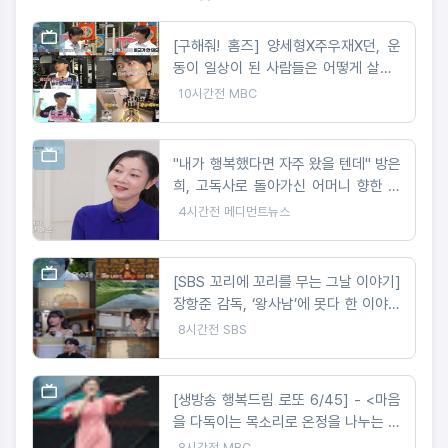
[구해줘! 홈즈] 양세형X주우재X던, 운
동이 일상이 된 사람들은 어떻게 살까?
'운동세권' 임장 특집!
10시간전
MBC
"내가 행복했다면 자주 왔을 텐데" 방은
희, 고독사로 돌아가신 어머니 향한 오
열
4시간전
메디먼트뉴스
[SBS 꼬리에 꼬리를 무는 그날 이야기]
장항준 감독, ‘왕사남’에 못다 한 이야기
‘꼬꼬무’로 정리! 2049 시청률 ‘교양, 예
8시간전
SBS
능’ 동시간대 1위!
[생방송 행복드림 로또 6/45] - <마음
을 다독이는 목소리로 온정을 나누는 가
수 왁스 ‘생방송 행복드림 로또 6/45’
8시간전
MBC