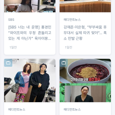
SBS
메디먼트뉴스
[SBS 너는 내 운명] 홍경민
강재준·이은형, "부부싸움 후
“와이프와의 우정 흔들리고
무대서 실제 따귀 맞아"… 폭
있는 게 아닌가” 육아이몽으
소 만발 근황
로 시작된 부부 갈등?
1일전
1일전
메디먼트뉴스
메디먼트뉴스