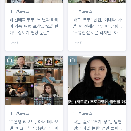
메디먼트뉴스
메디먼트뉴스
비·김태희 부부, 두 딸과 하와
'배그 부부' 남편, 아내와 사
이 가족 여행 포착… "소탈한
별 후 전해진 훈훈한 근황…
마트 장보기 현장 눈길"
"소유진·문세윤·박지민 아나
운서 따뜻한 후원에 감사"
2주전
2주전
메디먼트뉴스
메디먼트뉴스
'오은영 리포트', 아내 떠나보
'나는 솔로' 15기 정숙, 남편
낸 '배그 부부' 남편과 두 아
'환승 이별 논란' 정면 돌파…