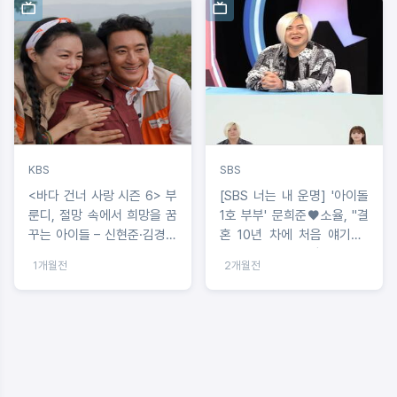
KBS
SBS
<바다 건너 사랑 시즌 6> 부
[SBS 너는 내 운명] '아이돌
룬디, 절망 속에서 희망을 꿈
1호 부부' 문희준♥소율, "결
꾸는 아이들 – 신현준·김경미
혼 10년 차에 처음 얘기해“
부부
역대급 솔직 일상 大공개
1개월전
2개월전