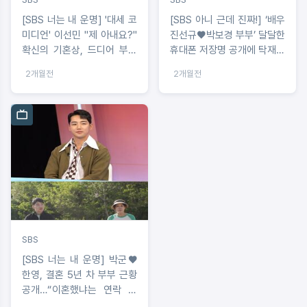
[SBS 너는 내 운명] '대세 코
[SBS 아니 근데 진짜!] ‘배우
미디언' 이선민 "제 아내요?"
진선규♥박보경 부부’ 달달한
확신의 기혼상, 드디어 부부
휴대폰 저장명 공개에 탁재훈
예능 합류!?
"나만 불행해" 질투 폭발
2개월전
2개월전
SBS
[SBS 너는 내 운명] 박군♥
한영, 결혼 5년 차 부부 근황
공개…“이혼했냐는 연락 쏟
아져”