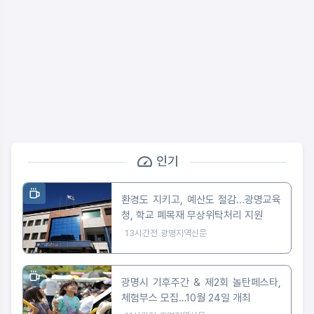
인기
환경도 지키고, 예산도 절감...광명교육
청, 학교 폐목재 무상위탁처리 지원
13시간전
광명지역신문
광명시 기후주간 & 제2회 놀탄페스타,
체험부스 모집…10월 24일 개최