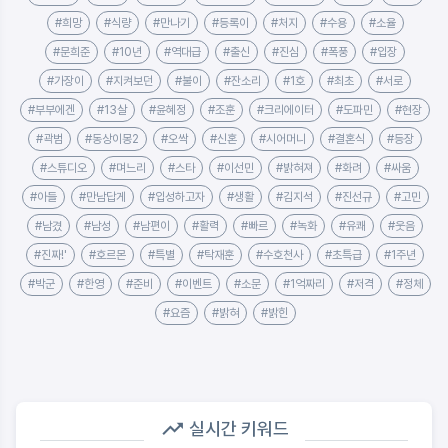
#희망
#식량
#만나기
#등록이
#처지
#수용
#소율
#문희준
#10년
#역대급
#출신
#진심
#폭풍
#입장
#가장이
#지켜보던
#불이
#잔소리
#1호
#최초
#서로
#부부에겐
#13살
#윤혜정
#조훈
#크리에이터
#도파민
#현장
#곽범
#동상이몽2
#오싹
#신혼
#시어머니
#결혼식
#등장
#스튜디오
#며느리
#스타
#이선민
#밝혀져
#화려
#싸움
#아들
#만남답게
#입성하고자
#생활
#김지석
#진선규
#고민
#남겼
#남성
#남편이
#활력
#빠르
#녹화
#유쾌
#웃음
#진짜!'
#호르몬
#특별
#탁재훈
#수호천사
#초특급
#1주년
#박군
#한영
#준비
#이벤트
#소문
#1억짜리
#저격
#정체
#요즘
#밝혀
#밝힌
실시간 키워드