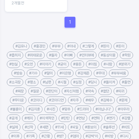
2개월전
1
#김유나
#홍경민
#부부
#아내
#그렇게
#원이
#돈이
#좁히지
#위태로운
#들자
#아빠
#인터뷰에
#동상이몽
#학원
#현실
#오천
#이야기
#굳이
#용돈
#아침
#사람
#분위기
#방송
#가수
#말미
#이은형
#강재준
#무대
#부부싸움
#소극장
#평소
#남편
#시절
#심정
#당시
#돌이켜
#출연
#짜장
#질문
#판단이
#자신처럼
#약속
#없던
#따귀
#무더운
#코미디
#코미디언
#자주
#배우
#김혜수
#문제
#불륜이
#김지훈
#사진
#맞추
#드라마
#아닙니다'
#아우라
#공개
#케미
#이색적인
#탄탄
#연상
#연하
#연기
#강렬
#실제
#신작
#세련
#11세
#4일
#돋보이
#솔루션
#비트
#이후
#가족
#근황
#방?
#엄마
#강박'이
#비방
#다시