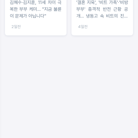
김혜수·김지훈, 11세 차이 극
'결혼 지옥', '비트 가족'·'비방
복한 부부 케미… "지금 불륜
부부' 충격적 반전 근황 공
이 문제가 아닙니다"
개… 냉동고 속 비트의 진실
은
2일전
4일전