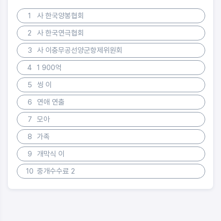
1
사 한국양봉협회
2
사 한국연극협회
3
사 이충무공선양군항제위원회
4
1 900억
5
씽 이
6
연애 연출
7
모아
8
가족
9
개막식 이
10
중개수수료 2