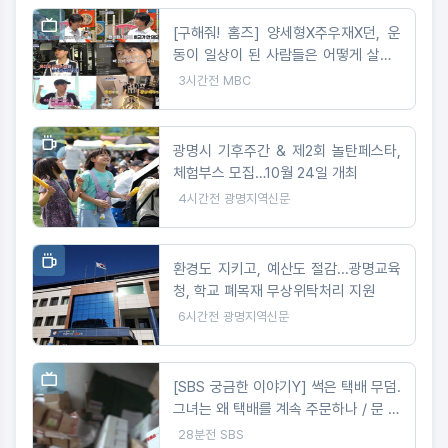
[구해줘! 홈즈] 양세형X주우재X던, 운
동이 일상이 된 사람들은 어떻게 살까?
'운동세권' 임장 특집!
3시간전
MBC
광명시 기후주간 & 제2회 놀탄페스타,
체험부스 모집…10월 24일 개최
4시간전
광명지역신문
환경도 지키고, 예산도 절감...광명교육
청, 학교 폐목재 무상위탁처리 지원
6시간전
광명지역신문
[SBS 궁금한 이야기Y] 썩은 택배 무덤.
그녀는 왜 택배를 계속 주문하나 / 문 하
나 사이의 공포 앞집 여자는 왜 우리 집
28분전
SBS