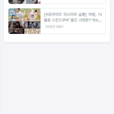
을 노렸나
[서프라이즈 미스터리 살롱] 곽범, ‘나
홀로 스킨스쿠버’ 즐긴 사연은? 박소영
아나 “절대 이해 못해!”
46분전
MBC