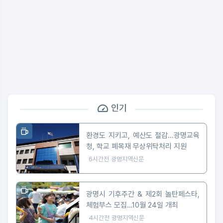
인기
환경도 지키고, 예산도 절감...광명교육
청, 학교 폐목재 무상위탁처리 지원
6시간전
광명지역신문
광명시 기후주간 & 제2회 놀탄페스타,
체험부스 모집…10월 24일 개최
4시간전
광명지역신문