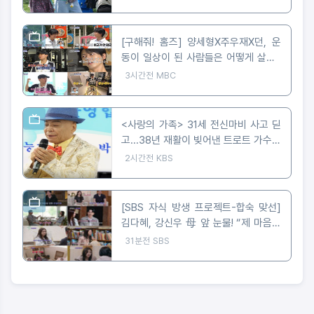
[구해줘! 홈즈] 양세형X주우재X던, 운
동이 일상이 된 사람들은 어떻게 살까?
'운동세권' 임장 특집!
3시간전
MBC
<사랑의 가족> 31세 전신마비 사고 딛
고...38년 재활이 빚어낸 트로트 가수의
꿈
2시간전
KBS
[SBS 자식 방생 프로젝트-합숙 맞선]
김다혜, 강신우 母 앞 눈물! “제 마음은
이미 정리 완료” 최종선택 D-1 러브라
31분전
SBS
인 예측불가!