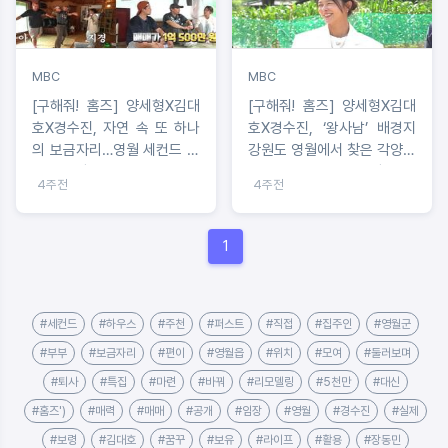
MBC
MBC
[구해줘! 홈즈] 양세형X김대
[구해줘! 홈즈] 양세형X김대
호X경수진, 자연 속 또 하나
호X경수진, ‘왕사남’ 배경지
의 보금자리…영월 세컨드 하
강원도 영월에서 찾은 각양각
우스 임장
색 ‘세컨드 하우스’ 임장!
4주전
4주전
1
#세컨드
#하우스
#주천
#퍼스트
#직접
#집주인
#영월군
#부부
#보금자리
#편이
#영월읍
#위치
#모여
#둘러보며
#퇴사
#특집
#마련
#바꿔
#리모델링
#5천만
#대신
#홈즈')
#매력
#매매
#공개
#임장
#영월
#경수진
#실제
#보령
#김대호
#꿈꾸
#보유
#라이프
#활용
#장동민