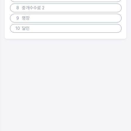
8
중개수수료 2
9
명장
10
달인