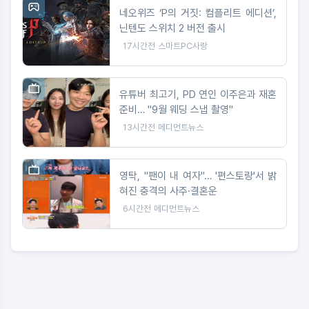
네오위즈 ‘P의 거짓: 컴플리트 에디션’,
닌텐도 스위치 2 버전 출시
17시간전
스마트PC사랑
유튜버 최고기, PD 연인 이주은과 재혼
준비… "9월 웨딩 스냅 촬영"
13시간전
메디먼트뉴스
영탁, "팬이 내 여자"… '편스토랑'서 밝
혀진 충격의 사주·결혼운
6시간전
메디먼트뉴스