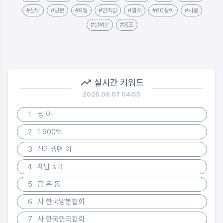
#선택
#방문
#9일
#만족감
#별채
#60살이
#시골
#살펴본
#홈즈
실시간 키워드
2026.08.07 04:53
1
씽 이
2
1 900억
3
신기생뎐 이
4
체납 s R
5
금 은 동
6
사 한국양봉협회
7
사 한국연극협회