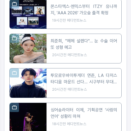
몬스타엑스·엔믹스부터 ITZY 유나까
지, 'AAA 2026' 가오슝 출격 확정
19시간전
메디먼트뉴스
최준희, "헤헤 설렌다"… 눈 수술 이어
또 성형 예고
20시간전
메디먼트뉴스
투모로우바이투게더 연준, LA 다저스
타디움 마운드 선다… 시구부터 무대까
지
20시간전
메디먼트뉴스
싱어송라이터 이제, 기획공연 ‘사랑의
언어’ 성황리 마쳐
18시간전
메디먼트뉴스