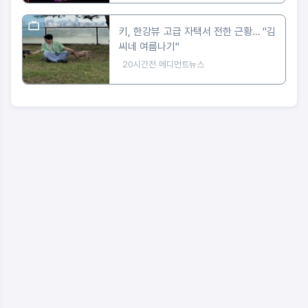
키, 한강뷰 고급 자택서 전한 근황… "김
씨네 여름나기"
20시간전
메디먼트뉴스