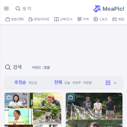
MoaPic!
방송/연예
문화/라이프
교육/도서
지역
스포츠
게임/I
검색
키워드 : 영월
추천순
전체
최신순
오늘
이번주
이번달