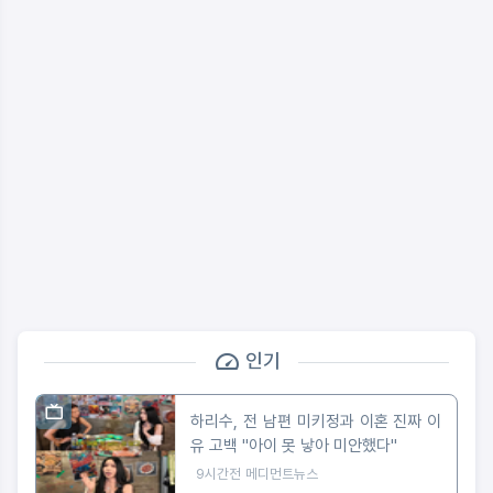
인기
하리수, 전 남편 미키정과 이혼 진짜 이
유 고백 "아이 못 낳아 미안했다"
9시간전
메디먼트뉴스