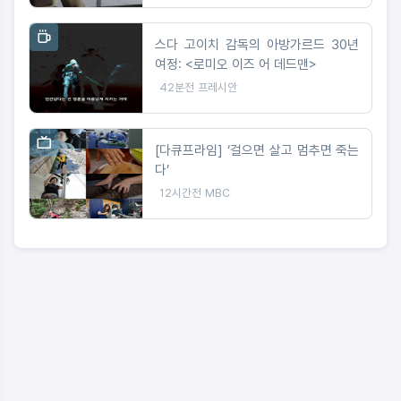
스다 고이치 감독의 아방가르드 30년
여정: <로미오 이즈 어 데드맨>
42분전
프레시안
[다큐프라임] ‘걸으면 살고 멈추면 죽는
다’
12시간전
MBC