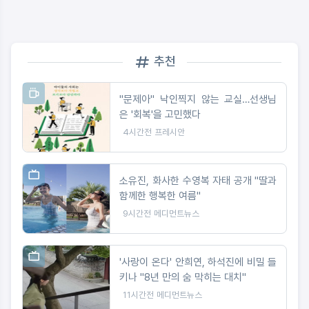
추천
"문제아" 낙인찍지 않는 교실…선생님
은 '회복'을 고민했다
4시간전
프레시안
소유진, 화사한 수영복 자태 공개 "딸과
함께한 행복한 여름"
9시간전
메디먼트뉴스
'사랑이 온다' 안희연, 하석진에 비밀 들
키나 "8년 만의 숨 막히는 대치"
11시간전
메디먼트뉴스