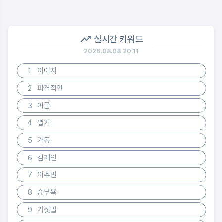
실시간 키워드
2026.08.08 20:11
1
이어지
2
파격적인
3
여름
4
열기
5
가동
6
캠페인
7
이주빈
8
승부욕
9
거짓말