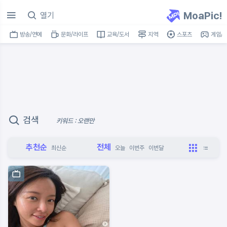
MoaPic!
방송/연예
문화/라이프
교육/도서
지역
스포츠
게임/I
검색
키워드 : 오랜만
추천순
전체
최신순
오늘
이번주
이번달