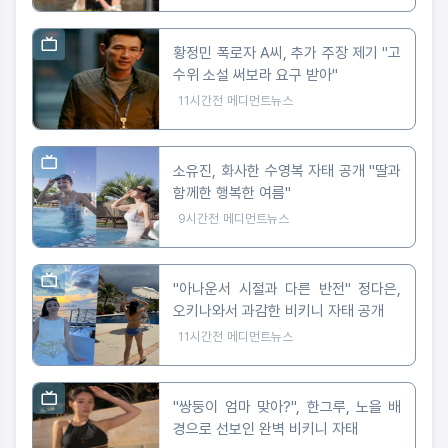
황정민 폭로자 A씨, 추가 주장 제기 "고
수위 소설 써보라 요구 받아"
11시간전
메디먼트뉴스
소유진, 화사한 수영복 자태 공개 "딸과
함께한 행복한 여름"
9시간전
메디먼트뉴스
"아나운서 시절과 다른 반전" 정다은,
오키나와서 과감한 비키니 자태 공개
11시간전
메디먼트뉴스
"쌍둥이 엄마 맞아?", 한그루, 노을 배
경으로 선보인 완벽 비키니 자태