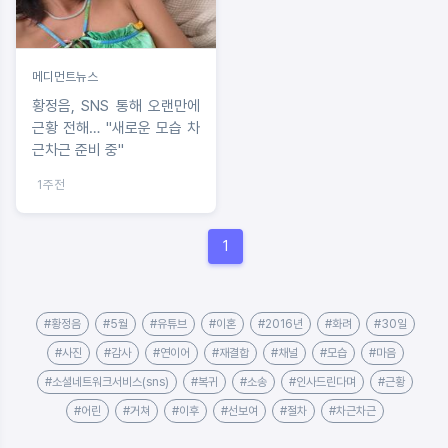
메디먼트뉴스
황정음, SNS 통해 오랜만에
근황 전해… "새로운 모습 차
근차근 준비 중"
1주전
1
#황정음
#5월
#유튜브
#이혼
#2016년
#화려
#30일
#사진
#감사
#연이어
#재결합
#채널
#모습
#마음
#소셜네트워크서비스(sns)
#복귀
#소송
#인사드린다며
#근황
#어린
#거쳐
#이후
#선보여
#절차
#차근차근