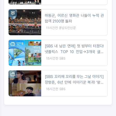
하동군, 어르신 영화관 나들이 누적 관
람객 2100명 돌파
11시간전
경남도민신문
[SBS 내 남은 연애] 첫 방부터 터졌다!
넷플릭스 TOP 10 진입->3개국 글로
벌 플랫폼 서비스 확정
15시간전
SBS
[SBS 꼬리에 꼬리를 무는 그날 이야기]
장항준, 6년 만에 이야기꾼 복귀! '왕사
남' 감독이 직접 들려주는 '단종 이야기'
16시간전
SBS