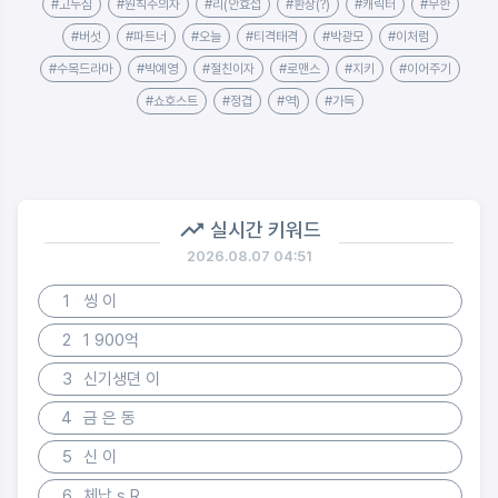
#고두심
#원칙주의자
#리(안효섭
#환장(?)
#캐릭터
#무한
#버섯
#파트너
#오늘
#티격태격
#박광모
#이처럼
#수목드라마
#박예영
#절친이자
#로맨스
#지키
#이어주기
#쇼호스트
#정겹
#역)
#가득
실시간 키워드
2026.08.07 04:51
1
씽 이
2
1 900억
3
신기생뎐 이
4
금 은 동
5
신 이
6
체납 s R