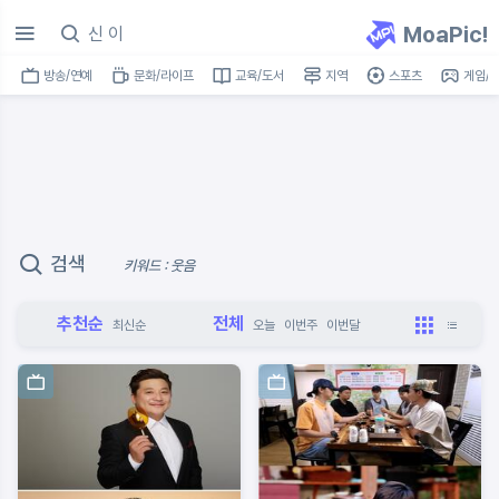
MoaPic!
방송/연예
문화/라이프
교육/도서
지역
스포츠
게임/I
검색
키워드 : 웃음
추천순
전체
최신순
오늘
이번주
이번달