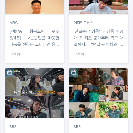
MBC
메디먼트뉴스
[생방송 행복드림 로또
'산골총각 영웅', 임영웅 미공
6/45] - <웃음만큼 따뜻한
개 곡 최초 공개부터 족구 대
나눔을 전하는 코미디언 윤정
결까지… "넉살·로이킴과 리
수 ‘생방송 행복드림 로또
스닝 파티, 웃음 폭발 산골 라
2주전
2주전
6/45’ 황금손 출연>
이프"
SBS
SBS