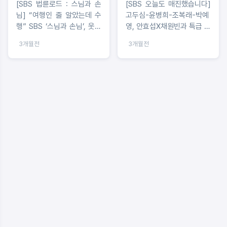
[SBS 법륜로드 : 스님과 손
[SBS 오늘도 매진했습니다]
님] “여행인 줄 알았는데 수
고두심-윤병희-조복래-박예
행” SBS ‘스님과 손님’, 웃음
영, 안효섭X채원빈과 특급 시
과 사색 오간 특별한 인도 여
너지 발휘 중! 웃음+힐링 직
3개월전
3개월전
정으로 ‘성공적 첫 발’
배송 성공!