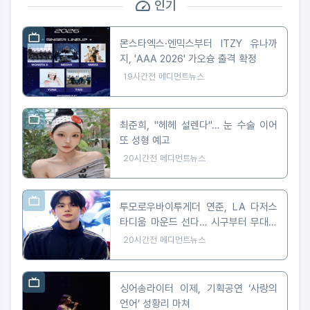
인기
몬스타엑스·엔믹스부터 ITZY 유나까
지, 'AAA 2026' 가오슝 출격 확정
19시간전
메디먼트뉴스
최준희, "헤헤 설렌다"… 눈 수술 이어
또 성형 예고
20시간전
메디먼트뉴스
투모로우바이투게더 연준, LA 다저스
타디움 마운드 선다… 시구부터 무대까
지
20시간전
메디먼트뉴스
싱어송라이터 이제, 기획공연 ‘사랑의
언어’ 성황리 마쳐