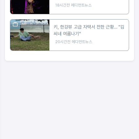
18시간전
메디먼트뉴스
키, 한강뷰 고급 자택서 전한 근황… "김
씨네 여름나기"
20시간전
메디먼트뉴스