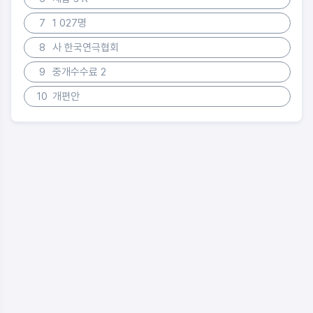
7
1 027명
8
사 한국연극협회
9
중개수수료 2
10
개편안