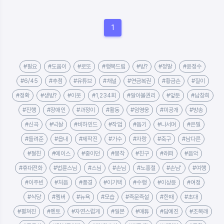
1
#필요
#도움이
#로또
#행복드림
#방?
#정말
#윤정수
#6/45
#추첨
#유튜브
#채널
#연금복권
#황금손
#질이
#정확
#생방?
#이웃
#1,234회
#알아볼권리
#앞둔
#남창희
#진행
#장애인
#과정이
#활동
#임영웅
#미공개
#방송
#신곡
#넉살
#비하인드
#작업
#돕기
#나서며
#은밀
#들려준
#읍내
#제작진
#가수
#자랑
#축구
#남다른
#절친
#에이스
#중이던
#봉착
#친구
#래퍼
#음악
#휴대전화
#법륜스님
#스님
#손님
#노홍철
#손님'
#여행
#이주빈
#처음
#풍경
#이기택
#수행
#이상윤
#여정
#식당
#멤버
#뉴욕
#모습
#즉문즉설
#한때
#초대
#펼쳐진
#멘토
#자연스럽게
#일본
#매튜
#담예진
#조복래