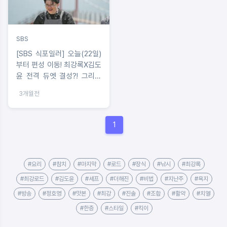
SBS
[SBS 식포일러] 오늘(22일)
부터 편성 이동! 최강록X김도
윤 전격 듀엣 결성?! 그리고
셰프들의 진솔한 이야기 공개
3개월전
1
#요리
#참치
#마지막
#로드
#장식
#낚시
#최강록
#최강로드
#김도윤
#셰프
#더해진
#비법
#지난주
#욕지
#방송
#정호영
#맛본
#최강
#진솔
#조합
#활약
#치열
#한층
#스타일
#킥이