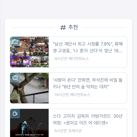
추천
"남산 계단서 최고 시청률 7.8%", 류혜
영·고경표, '나 혼자 산다'서 빛난 16년
우정
4시간전
메디먼트뉴스
'사랑이 온다' 안희연, 하석진에 비밀 들
키나 "8년 만의 숨 막히는 대치"
16시간전
메디먼트뉴스
스다 고이치 감독의 아방가르드 30년
여정: <로미오 이즈 어 데드맨>
5시간전
프레시안