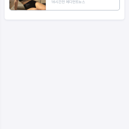
16시간전
메디먼트뉴스