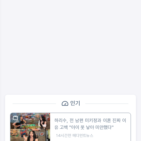
인기
하리수, 전 남편 미키정과 이혼 진짜 이
유 고백 "아이 못 낳아 미안했다"
14시간전
메디먼트뉴스