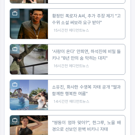
황정민 폭로자 A씨, 추가 주장 제기 "고
수위 소설 써보라 요구 받아"
15시간전
메디먼트뉴스
'사랑이 온다' 안희연, 하석진에 비밀 들
키나 "8년 만의 숨 막히는 대치"
16시간전
메디먼트뉴스
소유진, 화사한 수영복 자태 공개 "딸과
함께한 행복한 여름"
14시간전
메디먼트뉴스
"쌍둥이 엄마 맞아?", 한그루, 노을 배
경으로 선보인 완벽 비키니 자태