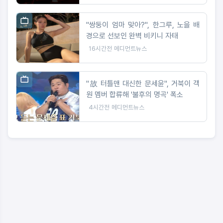
"쌍둥이 엄마 맞아?", 한그루, 노을 배
경으로 선보인 완벽 비키니 자태
16시간전
메디먼트뉴스
"故 터틀맨 대신한 문세윤", 거북이 객
원 멤버 합류해 '불후의 명곡' 폭소
4시간전
메디먼트뉴스