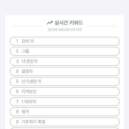
실시간 키워드
2026.08.09 00:45
1
강박 이
2
그룹
3
대 한민국
4
결정적
5
신기생뎐 이
6
지켜보던
7
1 900억
8
챙겨
9
기후위기 폭염