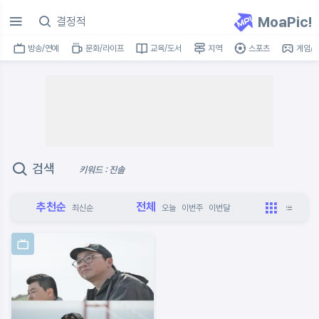
MoaPic!
방송/연예
문화/라이프
교육/도서
지역
스포츠
게임/I
검색
키워드 : 진솔
추천순
전체
최신순
오늘
이번주
이번달