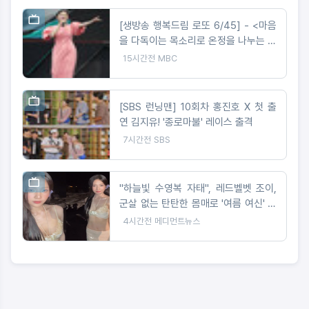
[생방송 행복드림 로또 6/45] - <마음
을 다독이는 목소리로 온정을 나누는 가
수 왁스 ‘생방송 행복드림 로또 6/45’
15시간전
MBC
황금손 출연>
[SBS 런닝맨] 10회차 홍진호 X 첫 출
연 김지유! '종로마불' 레이스 출격
7시간전
SBS
"하늘빛 수영복 자태", 레드벨벳 조이,
군살 없는 탄탄한 몸매로 '여름 여신' 입
증
4시간전
메디먼트뉴스