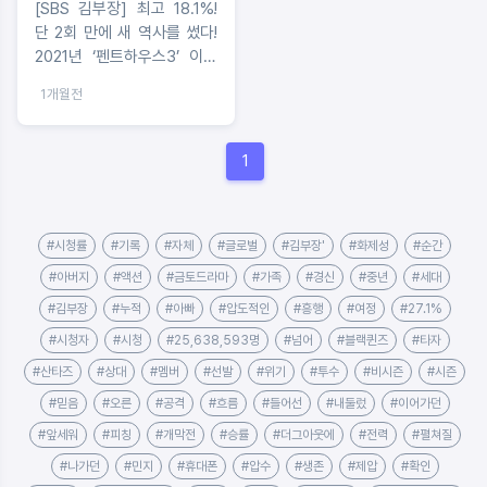
[SBS 김부장] 최고 18.1%!
단 2회 만에 새 역사를 썼다!
2021년 ‘펜트하우스3’ 이후
5년 만에 전 채널 드라마 최
1개월전
초 ‘2회 만에 15% 돌파’ 쾌
거!
1
#시청률
#기록
#자체
#글로벌
#김부장'
#화제성
#순간
#아버지
#액션
#금토드라마
#가족
#경신
#중년
#세대
#김부장
#누적
#아빠
#압도적인
#흥행
#여정
#27.1%
#시청자
#시청
#25,638,593명
#넘어
#블랙퀸즈
#타자
#산타즈
#상대
#멤버
#선발
#위기
#투수
#비시즌
#시즌
#믿음
#오른
#공격
#흐름
#들어선
#내둘렀
#이어가던
#앞세워
#피칭
#개막전
#승률
#더그아웃에
#전력
#펼쳐질
#나가던
#민지
#휴대폰
#압수
#생존
#제압
#확인