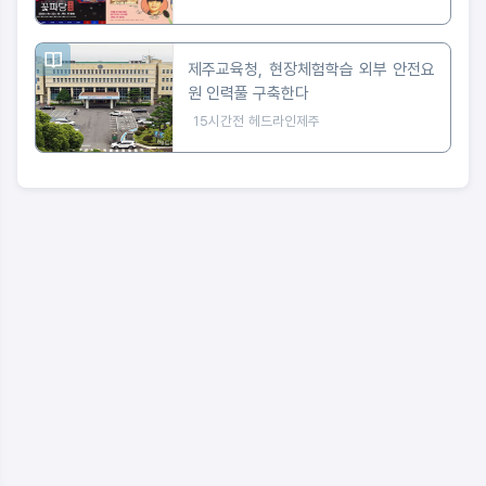
제주교육청, 현장체험학습 외부 안전요
원 인력풀 구축한다
15시간전
헤드라인제주