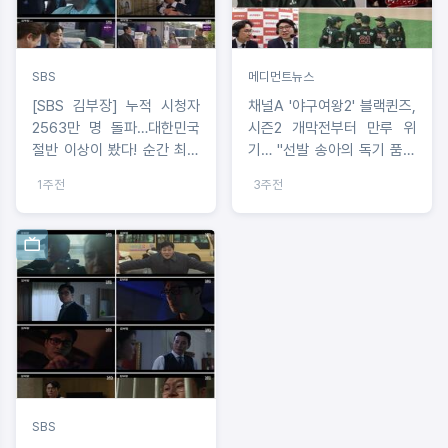
SBS
메디먼트뉴스
[SBS 김부장] 누적 시청자
채널A '야구여왕2' 블랙퀸즈,
2563만 명 돌파…대한민국
시즌2 개막전부터 만루 위
절반 이상이 봤다! 순간 최고
기… "선발 송아의 독기 품은
27.1%! 자체 최고 경신! 10회
투구, 상대 팀 '산타즈 이대
1주전
3주전
연속 동시간대 전 채널 1위!
호'와의 맞대결 결과는"
SBS