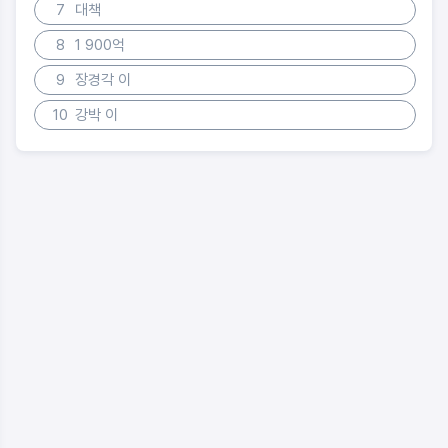
7
대책
8
1 900억
9
장경각 이
10
강박 이