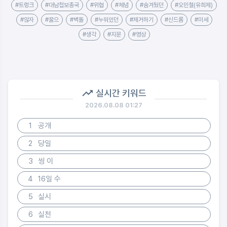
#트렁크
#대남첩보총국
#위협
#체념
#숨겨뒀던
#오민철(유희제)
#않자
#꿇으
#벽돌
#누워있던
#제거하기
#신드롬
#미세
#생각
#지문
#영상
실시간 키워드
2026.08.08 01:27
1
공개
2
당일
3
씽 이
4
16일 수
5
실시
6
실천