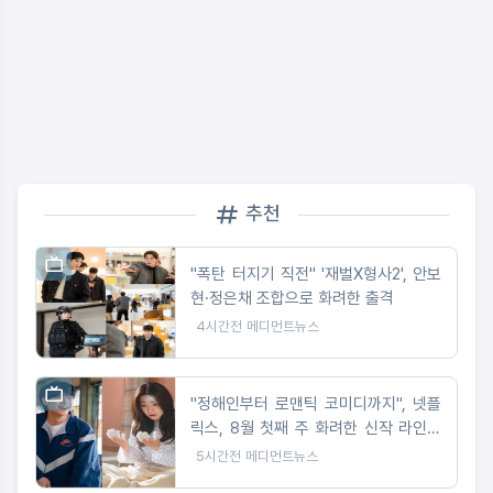
추천
"폭탄 터지기 직전" '재벌X형사2', 안보
현·정은채 조합으로 화려한 출격
4시간전
메디먼트뉴스
"정해인부터 로맨틱 코미디까지", 넷플
릭스, 8월 첫째 주 화려한 신작 라인업
공개
5시간전
메디먼트뉴스