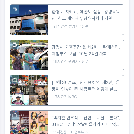
환경도 지키고, 예산도 절감...광명교육
청, 학교 폐목재 무상위탁처리 지원
21시간전
광명지역신문
광명시 기후주간 & 제2회 놀탄페스타,
체험부스 모집…10월 24일 개최
19시간전
광명지역신문
[구해줘! 홈즈] 양세형X주우재X던, 운
동이 일상이 된 사람들은 어떻게 살까?
'운동세권' 임장 특집!
17시간전
MBC
"박지훈·변우석 신인 시절 본다",
JTBC, '꽃파당'·'날아올라라 나비' 잇따
라 편성
11시간전
메디먼트뉴스