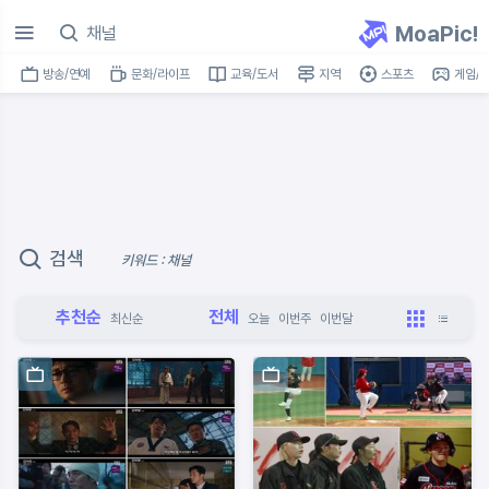
MoaPic!
방송/연예
문화/라이프
교육/도서
지역
스포츠
게임/I
검색
키워드 : 채널
추천순
전체
최신순
오늘
이번주
이번달