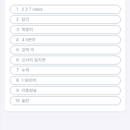
1
2 2 7 class
2
담긴
3
북중미
4
4 h본부
5
강박 이
6
신서리 임지연
7
누락
8
1 900억
9
이동방송
10
놀탄