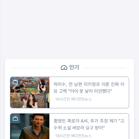
인기
하리수, 전 남편 미키정과 이혼 진짜 이
유 고백 "아이 못 낳아 미안했다"
16시간전
메디먼트뉴스
황정민 폭로자 A씨, 추가 주장 제기 "고
수위 소설 써보라 요구 받아"
18시간전
메디먼트뉴스