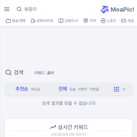
MoaPic!
방송/연예
문화/라이프
교육/도서
지역
스포츠
게임/I
검색
키워드 : 출마
추천순
전체
최신순
오늘
이번주
이번달
검색 결과를 찾을 수 없습니다!
실시간 키워드
2026.08.09 03:11