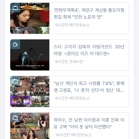
'전현무계획4', 계양구 계산동 통도미찜
횟집 화제 "인천 노포의 맛"
5시간전
메디먼트뉴스
스다 고이치 감독의 아방가르드 30년
여정: <로미오 이즈 어 데드맨>
8시간전
프레시안
"남산 계단서 최고 시청률 7.8%", 류혜
영·고경표, '나 혼자 산다'서 빛난 16년
우정
6시간전
메디먼트뉴스
하리수, 전 남편 미키정과 이혼 진짜 이
유 고백 "아이 못 낳아 미안했다"
16시간전
메디먼트뉴스