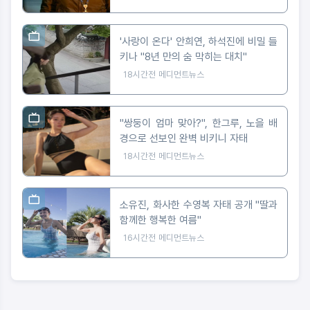
'사랑이 온다' 안희연, 하석진에 비밀 들
키나 "8년 만의 숨 막히는 대치"
18시간전
메디먼트뉴스
"쌍둥이 엄마 맞아?", 한그루, 노을 배
경으로 선보인 완벽 비키니 자태
18시간전
메디먼트뉴스
소유진, 화사한 수영복 자태 공개 "딸과
함께한 행복한 여름"
16시간전
메디먼트뉴스