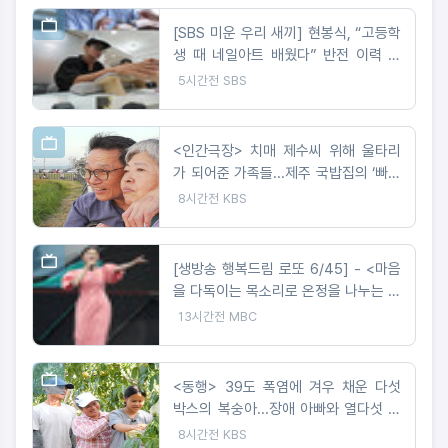
[SBS 미운 우리 새끼] 현봉식, “고등학
생 때 네일아트 배웠다” 반전 이력 고
백! 배정남마저 사로잡은 네일 케어?!
5시간전
SBS
<인간극장> 치매 제수씨 위해 울타리
가 되어준 가족들...제주 국밥집의 ‘빠삐
용’ 영자와 순업
8시간전
KBS
[생방송 행복드림 로또 6/45] - <마음
을 다독이는 목소리로 온정을 나누는 가
수 왁스 ‘생방송 행복드림 로또 6/45’
13시간전
MBC
황금손 출연>
<동행> 39도 폭염에 겨우 채운 다섯
박스의 복숭아...장애 아빠와 열다섯 서
현이네
8시간전
KBS