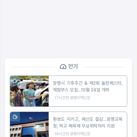
인기
광명시 기후주간 & 제2회 놀탄페스타,
체험부스 모집…10월 24일 개최
17시간전
광명지역신문
환경도 지키고, 예산도 절감...광명교육
청, 학교 폐목재 무상위탁처리 지원
18시간전
광명지역신문