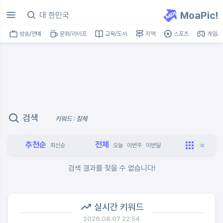
MoaPic!
방송/연예
문화/라이프
교육/도서
지역
스포츠
게임/I
검색
키워드 : 침체
추천순
전체
최신순
오늘
이번주
이번달
검색 결과를 찾을 수 없습니다!
실시간 키워드
2026.08.07 22:54