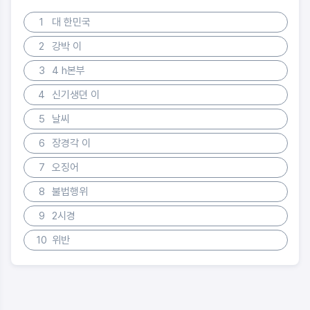
1
대 한민국
2
강박 이
3
4 h본부
4
신기생뎐 이
5
날씨
6
장경각 이
7
오징어
8
불법행위
9
2시경
10
위반