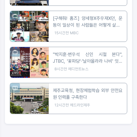
[구해줘! 홈즈] 양세형X주우재X던, 운
동이 일상이 된 사람들은 어떻게 살까?
'운동세권' 임장 특집!
15시간전
MBC
"박지훈·변우석 신인 시절 본다",
JTBC, '꽃파당'·'날아올라라 나비' 잇따
라 편성
8시간전
메디먼트뉴스
제주교육청, 현장체험학습 외부 안전요
원 인력풀 구축한다
12시간전
헤드라인제주