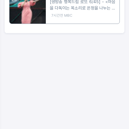
[생방송 행복드림 로또 6/45] - <마음
을 다독이는 목소리로 온정을 나누는 가
수 왁스 ‘생방송 행복드림 로또 6/45’
7시간전
MBC
황금손 출연>