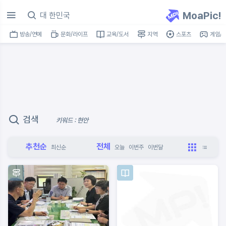
MoaPic!
방송/연예
문화/라이프
교육/도서
지역
스포츠
게임/I
검색
키워드 : 현안
추천순
전체
최신순
오늘
이번주
이번달