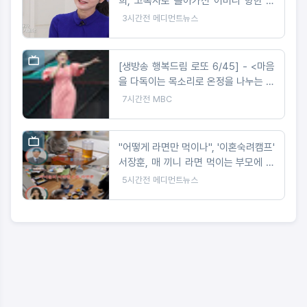
희, 고독사로 돌아가신 어머니 향한 오
열
3시간전
메디먼트뉴스
[생방송 행복드림 로또 6/45] - <마음
을 다독이는 목소리로 온정을 나누는 가
수 왁스 ‘생방송 행복드림 로또 6/45’
7시간전
MBC
황금손 출연>
"어떻게 라면만 먹이나", '이혼숙려캠프'
서장훈, 매 끼니 라면 먹이는 부모에 일
침
5시간전
메디먼트뉴스