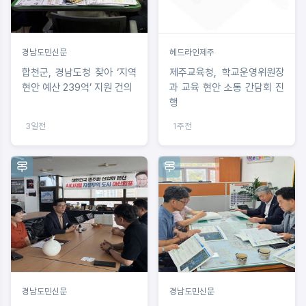
경남도민신문
헤드라인제주
합천군, 경남도청 찾아 ‘지역
제주교육청, 학교운영위원장
현안 예산 239억’ 지원 건의
과 교육 현안 소통 간담회 진
행
3일전
1주전
경남도민신문
경남도민신문