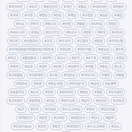
#적극적인
#유지
#합천군이
#개선
#필요
#국회의원
#최형두
#과제
#구정
#면담
#현장
#핵심
#구청장
#보완
#체감
#수요
#적극
#목소리
#반영
#돌봄
#사무실
#향상
#국비·시비
#경남
#2027년
#부군수
#방문
#9개
#국도비
#오후
#산림관리
#규모
#국·도비
#긴밀히
#탐방
#지역소멸
#지역균형발전특별회계(지특회계
#양상호
#195억원
#필요성
#차례
#학교
#출입통제
#정책
#교사
#공약
#47개
#방향
#경감
#체계
#보호
#업무
#강화
#긍정적
#개별
#중심
#노조
#교육활동
#지원체계
#구축
#전문성
#아이디어
#행정
#발굴
#업무보
#토론
#중심·현장
#주인공'이
#담대
#실행력
#실질적인
#논의
#전환
#창의적인
#명칭
#쟁점
#모두발언
#교육청이
#토론형
#자료
#제주교육
#달라
#당선인
#교육감
#교?
#전국
#간담회
#시·도교육감
#정부
#당선인들
#학령인구
#장관
#교육부
#대한민국
#만나
#협력
#인공지능(ai
#모여
#방안
#대전환기
#시·도교육청
#감소