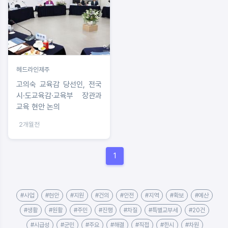
헤드라인제주
고의숙 교육감 당선인, 전국
시·도교육감·교육부 장관과
교육 현안 논의
2개월전
1
#사업
#현안
#지원
#건의
#안전
#지역
#확보
#예산
#생활
#원활
#주민
#진행
#차질
#특별교부세
#20건
#시급성
#군민
#주요
#해결
#직접
#한시
#차원