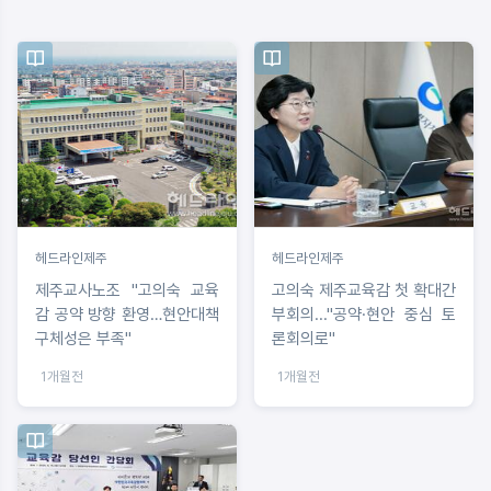
헤드라인제주
헤드라인제주
제주교사노조 "고의숙 교육
고의숙 제주교육감 첫 확대간
감 공약 방향 환영…현안대책
부회의..."공약·현안 중심 토
구체성은 부족"
론회의로"
1개월전
1개월전