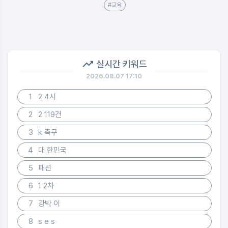
#교육
실시간 키워드
2026.08.07 17:10
1
2 4시
2
2 119건
3
k 축구
4
대 한민국
5
패션
6
1 2차
7
강박 이
8
s e s