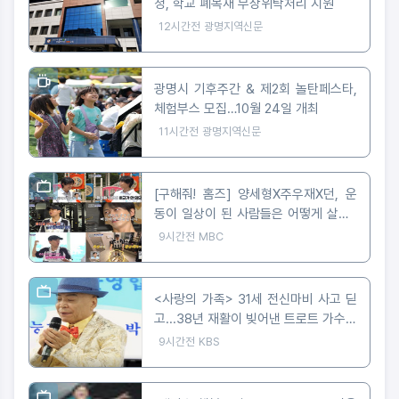
청, 학교 폐목재 무상위탁처리 지원
12시간전
광명지역신문
광명시 기후주간 & 제2회 놀탄페스타,
체험부스 모집…10월 24일 개최
11시간전
광명지역신문
[구해줘! 홈즈] 양세형X주우재X던, 운
동이 일상이 된 사람들은 어떻게 살까?
'운동세권' 임장 특집!
9시간전
MBC
<사랑의 가족> 31세 전신마비 사고 딛
고...38년 재활이 빚어낸 트로트 가수의
꿈
9시간전
KBS