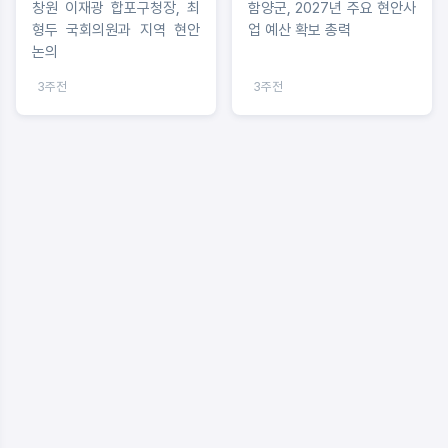
창원 이재광 합포구청장, 최
함양군, 2027년 주요 현안사
형두 국회의원과 지역 현안
업 예산 확보 총력
논의
3주전
3주전