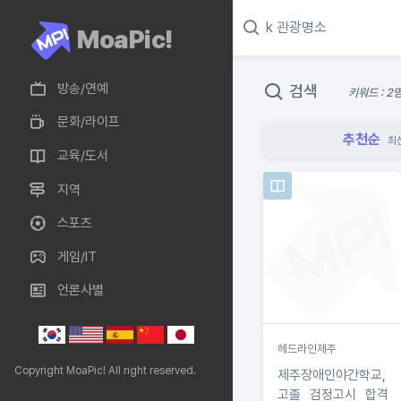
MoaPic!
방송/연예
검색
키워드 : 2
문화/라이프
추천순
최
교육/도서
지역
스포츠
게임/IT
언론사별
헤드라인제주
Copyright MoaPic! All right reserved.
제주장애인야간학교,
고졸 검정고시 합격