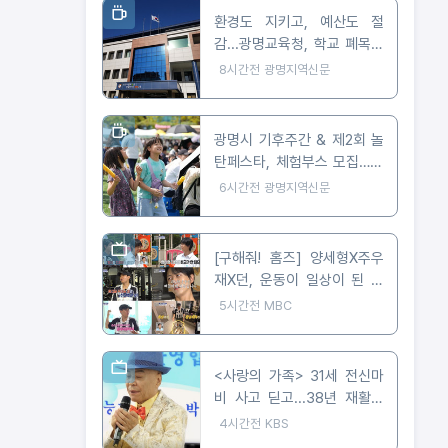
환경도 지키고, 예산도 절
감...광명교육청, 학교 폐목재
무상위탁처리 지원
8시간전
광명지역신문
광명시 기후주간 & 제2회 놀
탄페스타, 체험부스 모집…10
월 24일 개최
6시간전
광명지역신문
[구해줘! 홈즈] 양세형X주우
재X던, 운동이 일상이 된 사
람들은 어떻게 살까? '운동세
5시간전
MBC
권' 임장 특집!
<사랑의 가족> 31세 전신마
비 사고 딛고...38년 재활이
빚어낸 트로트 가수의 꿈
4시간전
KBS