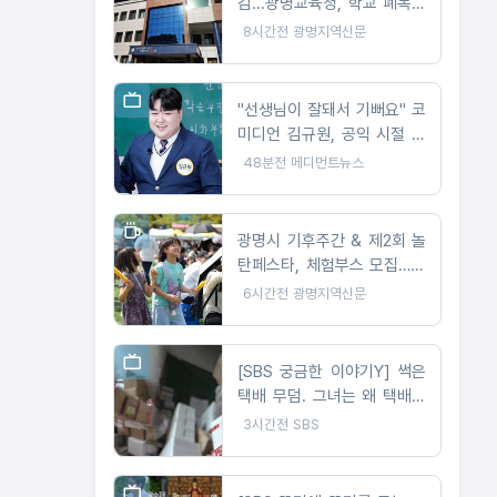
감...광명교육청, 학교 폐목재
무상위탁처리 지원
8시간전
광명지역신문
"선생님이 잘돼서 기뻐요" 코
미디언 김규원, 공익 시절 감
동 선행 뒤늦게 화제
48분전
메디먼트뉴스
광명시 기후주간 & 제2회 놀
탄페스타, 체험부스 모집…10
월 24일 개최
6시간전
광명지역신문
[SBS 궁금한 이야기Y] 썩은
택배 무덤. 그녀는 왜 택배를
계속 주문하나 / 문 하나 사이
3시간전
SBS
의 공포 앞집 여자는 왜 우리
집을 노렸나