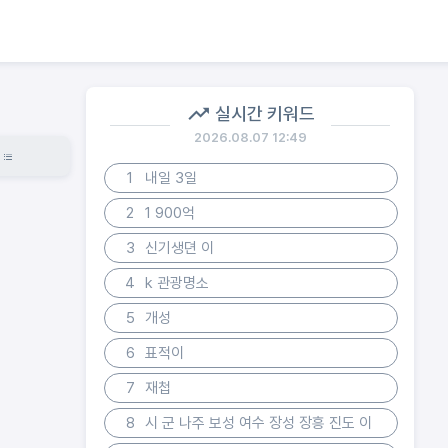
실시간 키워드
2026.08.07 12:49
1
내일 3일
2
1 900억
3
신기생뎐 이
4
k 관광명소
5
개성
6
표적이
7
재첩
8
시 군 나주 보성 여수 장성 장흥 진도 이