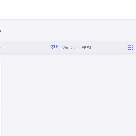
명
전체
신순
오늘
이번주
이번달