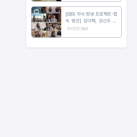
[SBS 자식 방생 프로젝트-합
숙 맞선] 김다혜, 강신우 母
앞 눈물! “제 마음은 이미 정
3시간전
SBS
리 완료” 최종선택 D-1 러브
라인 예측불가!