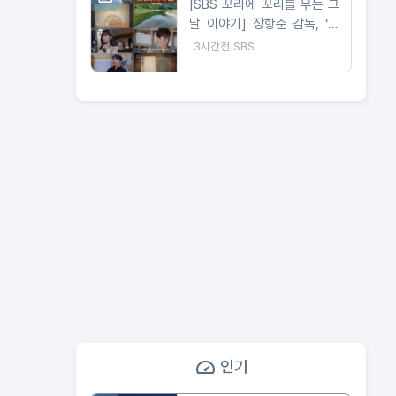
[SBS 꼬리에 꼬리를 무는 그
날 이야기] 장항준 감독, ‘왕
사남’에 못다 한 이야기 ‘꼬꼬
3시간전
SBS
무’로 정리! 2049 시청률 ‘교
양, 예능’ 동시간대 1위!
인기