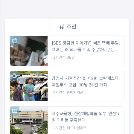
추천
[SBS 궁금한 이야기Y] 썩은 택배 무덤.
그녀는 왜 택배를 계속 주문하나 / 문 하
나 사이의 공포 앞집 여자는 왜 우리 집
2시간전
SBS
을 노렸나
광명시 기후주간 & 제2회 놀탄페스타,
체험부스 모집…10월 24일 개최
6시간전
광명지역신문
제주교육청, 현장체험학습 외부 안전요
원 인력풀 구축한다
2시간전
헤드라인제주