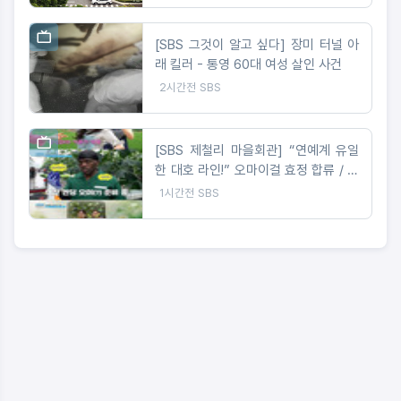
[SBS 그것이 알고 싶다] 장미 터널 아
래 킬러 - 통영 60대 여성 살인 사건
2시간전
SBS
[SBS 제철리 마을회관] “연예계 유일
한 대호 라인!” 오마이걸 효정 합류 / 송
가인의 짠내 나는 초등팬심 잡기 도전
1시간전
SBS