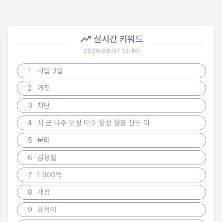
실시간 키워드
2026.08.07 12:40
1
내일 3일
2
거짓
3
차단
4
시 군 나주 보성 여수 장성 장흥 진도 이
5
분리
6
김정필
7
1 900억
8
개성
9
표적이