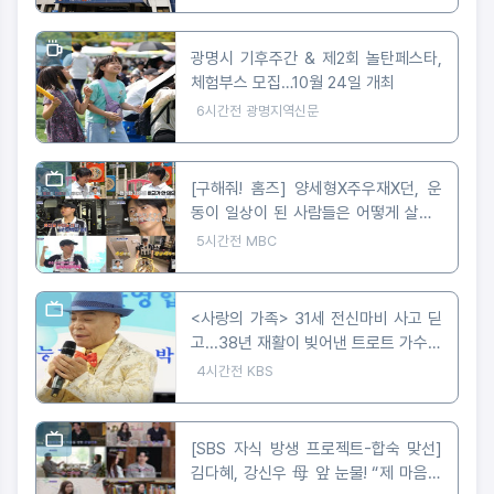
광명시 기후주간 & 제2회 놀탄페스타,
체험부스 모집…10월 24일 개최
6시간전
광명지역신문
[구해줘! 홈즈] 양세형X주우재X던, 운
동이 일상이 된 사람들은 어떻게 살까?
'운동세권' 임장 특집!
5시간전
MBC
<사랑의 가족> 31세 전신마비 사고 딛
고...38년 재활이 빚어낸 트로트 가수의
꿈
4시간전
KBS
[SBS 자식 방생 프로젝트-합숙 맞선]
김다혜, 강신우 母 앞 눈물! “제 마음은