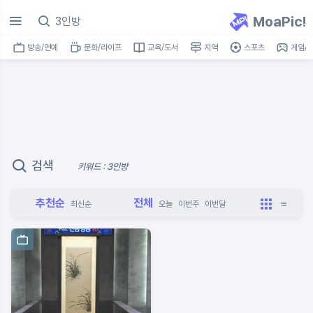
MoaPic!
방송/연예
문화/라이프
교육/도서
지역
스포츠
게임/I
검색
키워드 : 3인방
추천순
전체
최신순
오늘
이번주
이번달