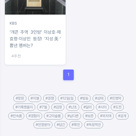
KBS
‘개콘 주역 3인방’ 이상호·채
효령·이상민 등장! ‘지성美’
뽐낸 멤버는?
4주전
1
#장원
#치열
#경쟁
#12일(일
#방송
#상태
#민영익
#기록했을지
#7월
#감정
#난초
#달리
#사이
#도전
#민속품
#경험이
#고미술품
#남다른
#보존
#외치며
#공개
#인정받아
#담긴
#확인
#독창적인