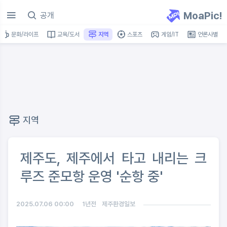
MoaPic!
문화/라이프
교육/도서
지역
스포츠
게임/IT
언론사별
지역
제주도, 제주에서 타고 내리는 크
루즈 준모항 운영 '순항 중'
2025.07.06 00:00
1년전
제주환경일보