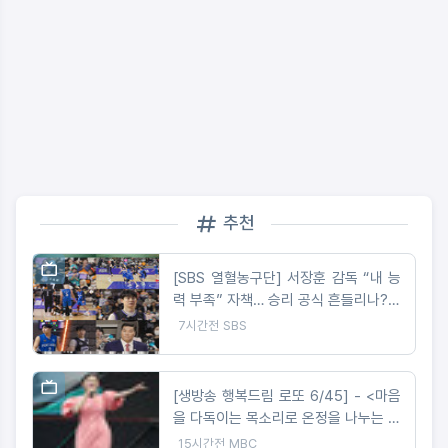
추천
[SBS 열혈농구단] 서장훈 감독 “내 능
력 부족” 자책… 승리 공식 흔들리나?코
뼈 부상 딛고 돌아온 오승훈!
7시간전
SBS
[생방송 행복드림 로또 6/45] - <마음
을 다독이는 목소리로 온정을 나누는 가
수 왁스 ‘생방송 행복드림 로또 6/45’
15시간전
MBC