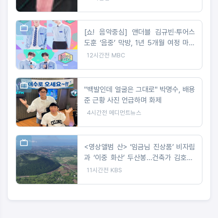
황금손 출연>
[쇼! 음악중심] 앤더블 김규빈·투어스
도훈 ‘음중’ 막방, 1년 5개월 여정 마무
리
12시간전
MBC
"백발인데 얼굴은 그대로" 박명수, 배용
준 근황 사진 언급하며 화제
4시간전
메디먼트뉴스
<영상앨범 산> ‘임금님 진상품’ 비자림
과 ‘이중 화산’ 두산봉...건축가 김호민·
사진작가 최경진이 만난 제주
11시간전
KBS