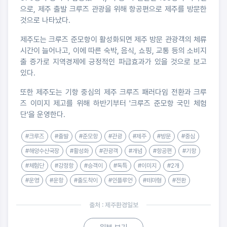
으로, 제주 출발 크루즈 관광을 위해 항공편으로 제주를 방문한
것으로 나타났다.
제주도는 크루즈 준모항이 활성화되면 제주 방문 관광객의 체류
시간이 늘어나고, 이에 따른 숙박, 음식, 쇼핑, 교통 등의 소비지
출 증가로 지역경제에 긍정적인 파급효과가 있을 것으로 보고
있다.
또한 제주도는 기항 중심의 제주 크루즈 패러다임 전환과 크루
즈 이미지 제고를 위해 하반기부터 '크루즈 준모항 국민 체험
단'을 운영한다.
#크루즈
#출발
#준모항
#관광
#제주
#방문
#중심
#해양수산국장
#활성화
#관광객
#개념
#항공편
#기항
#체험단
#강정항
#승객이
#독특
#이미지
#2개
#운영
#운항
#출도착이
#인플루언
#테마형
#전환
출처 : 제주환경일보