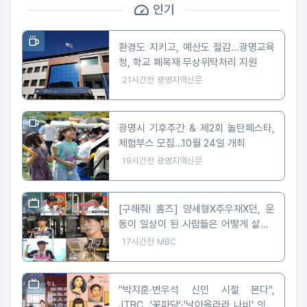
인기
환경도 지키고, 예산도 절감...광명교육
청, 학교 폐목재 무상위탁처리 지원
21시간전
광명지역신문
광명시 기후주간 & 제2회 놀탄페스타,
체험부스 모집…10월 24일 개최
19시간전
광명지역신문
[구해줘! 홈즈] 양세형X주우재X던, 운
동이 일상이 된 사람들은 어떻게 살까?
'운동세권' 임장 특집!
17시간전
MBC
"박지훈·변우석 신인 시절 본다",
JTBC, '꽃파당'·'날아올라라 나비' 잇따