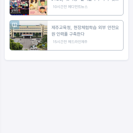
라 편성
10시간전
메디먼트뉴스
제주교육청, 현장체험학습 외부 안전요
원 인력풀 구축한다
15시간전
헤드라인제주