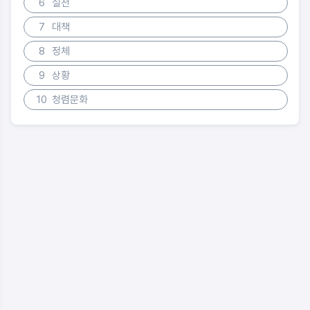
6
실천
7
대책
8
정체
9
상황
10
청렴문화