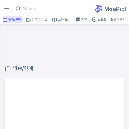
MoaPic!
방송/연예
문화/라이프
교육/도서
지역
스포츠
게임/IT
방송/연예