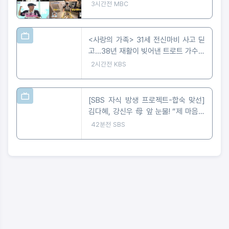
'운동세권' 임장 특집!
3시간전
MBC
<사랑의 가족> 31세 전신마비 사고 딛
고...38년 재활이 빚어낸 트로트 가수의
꿈
2시간전
KBS
[SBS 자식 방생 프로젝트-합숙 맞선]
김다혜, 강신우 母 앞 눈물! “제 마음은
이미 정리 완료” 최종선택 D-1 러브라
42분전
SBS
인 예측불가!