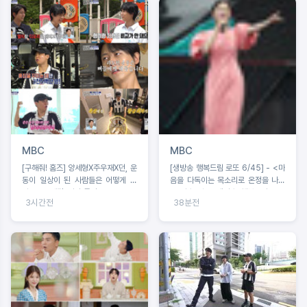
MBC
MBC
[구해줘! 홈즈] 양세형X주우재X던, 운
[생방송 행복드림 로또 6/45] - <마
동이 일상이 된 사람들은 어떻게 살
음을 다독이는 목소리로 온정을 나누
까? '운동세권' 임장 특집!
는 가수 왁스 ‘생방송 행복드림 로또
3시간전
38분전
6/45’ 황금손 출연>