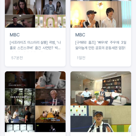
MBC
MBC
[서프라이즈 미스터리 살롱] 곽범, ‘나
[구해줘! 홈즈] '뼈우재' 주우재 3일
홀로 스킨스쿠버’ 즐긴 사연은? 박소
앓아눕게 만든 공포의 운동세권 임장!
영 아나 “절대 이해 못해!”
57분전
1일전