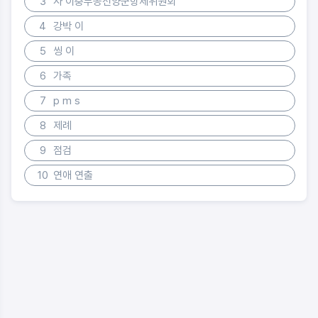
3
사 이충무공선양군항제위원회
4
강박 이
5
씽 이
6
가족
7
p m s
8
제례
9
점검
10
연애 연출