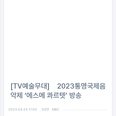
[TV예술무대] 2023통영국제음
악제 ‘에스메 콰르텟’ 방송
2023.04.24 11:00
3년전
MBC