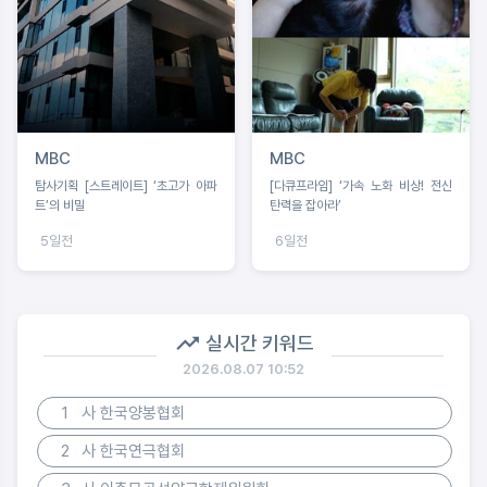
MBC
MBC
탐사기획 [스트레이트] ‘초고가 아파
[다큐프라임] ‘가속 노화 비상! 전신
트’의 비밀
탄력을 잡아라’
5일전
6일전
실시간 키워드
2026.08.07 10:52
1
사 한국양봉협회
2
사 한국연극협회