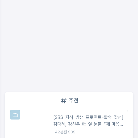
추천
[SBS 자식 방생 프로젝트-합숙 맞선]
김다혜, 강신우 母 앞 눈물! “제 마음은
이미 정리 완료” 최종선택 D-1 러브라
42분전
SBS
인 예측불가!