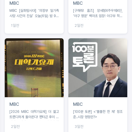
MBC
MBC
MBC [실화탐사대] ‘의정부 일가족
[구해줘! 홈즈] 양세형X주우재X던,
사망 사건의 진실’ 오늘(6일) 밤 9시
'야구 명문' 백마초 임장! 야구부 학생
방송
들과 맞대결에서 승리할 수 있을까?
1일전
2일전
MBC
MBC
[2026 MBC 대학가요제] 더 젊고
[100분 토론] <'똘똘한 한 채' 정조
트렌디하게 돌아온다! 펜타곤 후이 음
준‥시장 영향은?>
악감독 발탁, 오는 8월 16일까지 참
2일전
3일전
가 신청