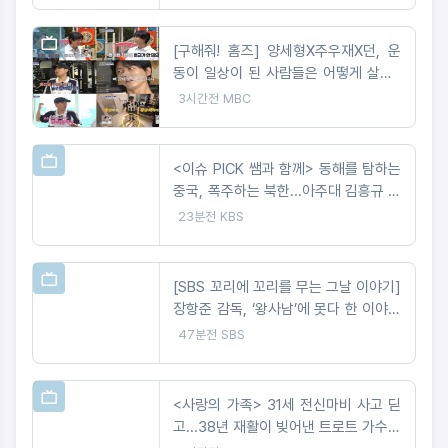
[구해줘! 홈즈] 양세형X주우재X던, 운
동이 일상이 된 사람들은 어떻게 살까?
'운동세권' 임장 특집!
3시간전
MBC
<이슈 PICK 쌤과 함께> 동해를 탐하는
중국, 폭주하는 북한...아주대 김흥규 교
수 강연
23분전
KBS
[SBS 꼬리에 꼬리를 무는 그날 이야기]
장항준 감독, ‘왕사남’에 못다 한 이야기
‘꼬꼬무’로 정리! 2049 시청률 ‘교양, 예
47분전
SBS
능’ 동시간대 1위!
<사랑의 가족> 31세 전신마비 사고 딛
고...38년 재활이 빚어낸 트로트 가수의