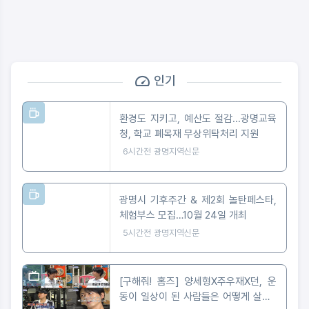
인기
환경도 지키고, 예산도 절감...광명교육
청, 학교 폐목재 무상위탁처리 지원
6시간전
광명지역신문
광명시 기후주간 & 제2회 놀탄페스타,
체험부스 모집…10월 24일 개최
5시간전
광명지역신문
[구해줘! 홈즈] 양세형X주우재X던, 운
동이 일상이 된 사람들은 어떻게 살까?