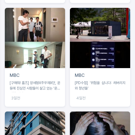
MBC
MBC
[구해줘! 홈즈] 양세형X주우재X던, 운
[PD수첩] ‘위험을 삽니다: 레버리지
동에 진심인 사람들이 살고 있는 ‘운동
와 청년들’
세권’ 임장!
3일전
4일전