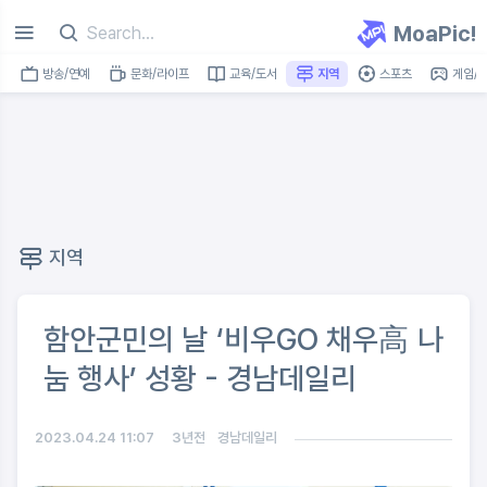
MoaPic!
방송/연예
문화/라이프
교육/도서
지역
스포츠
게임/I
지역
함안군민의 날 ‘비우GO 채우高 나
눔 행사’ 성황 - 경남데일리
2023.04.24 11:07
3년전
경남데일리