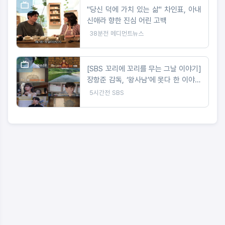
"당신 덕에 가치 있는 삶" 차인표, 아내
신애라 향한 진심 어린 고백
38분전
메디먼트뉴스
[SBS 꼬리에 꼬리를 무는 그날 이야기]
장항준 감독, ‘왕사남’에 못다 한 이야기
‘꼬꼬무’로 정리! 2049 시청률 ‘교양, 예
5시간전
SBS
능’ 동시간대 1위!