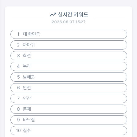
실시간 키워드
2026.08.07 15:27
1
대 한민국
2
까마귀
3
최선
4
복리
5
남해군
6
안전
7
인간
8
문제
9
바느질
10
침수