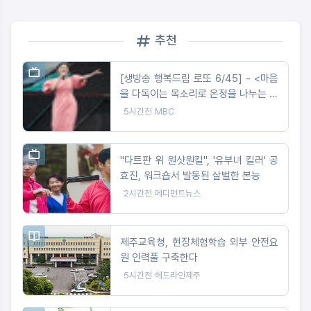
추천
[생방송 행복드림 로또 6/45] - <마음
을 다독이는 목소리로 온정을 나누는 가
수 왁스 ‘생방송 행복드림 로또 6/45’
5시간전
MBC
황금손 출연>
"다트판 위 원샷원킬", '유부녀 킬러' 공
효진, 워크숍서 발동된 살벌한 본능
2시간전
메디먼트뉴스
제주교육청, 현장체험학습 외부 안전요
원 인력풀 구축한다
5시간전
헤드라인제주