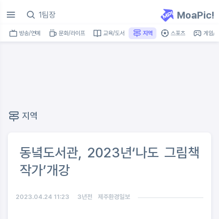
MoaPic!
방송/연예
문화/라이프
교육/도서
지역
스포츠
게임/I
지역
동녘도서관, 2023년‘나도 그림책
작가’개강
2023.04.24 11:23
3년전
제주환경일보