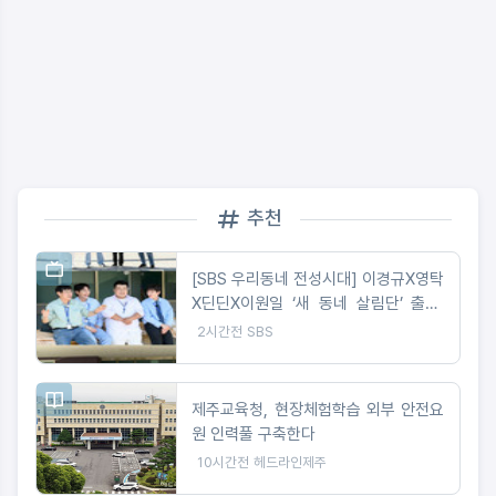
추천
[SBS 우리동네 전성시대] 이경규X영탁
X딘딘X이원일 ‘새 동네 살림단’ 출범.
딘딘 “이거 안 될 것 같은데요” 촬영 첫
2시간전
SBS
날 포기 선언
제주교육청, 현장체험학습 외부 안전요
원 인력풀 구축한다
10시간전
헤드라인제주