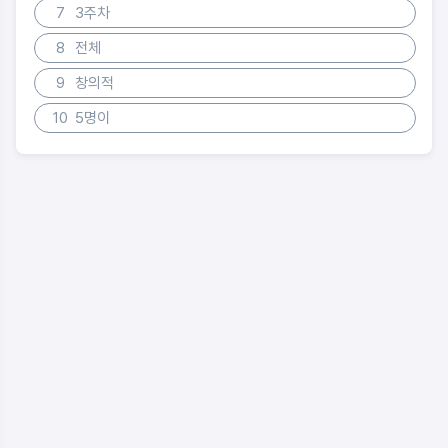
7
3주차
8
전체
9
창의적
10
5명이