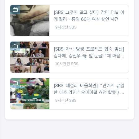
[SBS 그것이 알고 싶다] 장미 터널 아
래 킬러 - 통영 60대 여성 살인 사건
9시간전
SBS
[SBS 자식 방생 프로젝트-합숙 맞선]
김다혜, 강신우 母 앞 눈물! “제 마음은
이미 정리 완료” 최종선택 D-1 러브라
10시간전
SBS
인 예측불가!
[SBS 제철리 마을회관] “연예계 유일
한 대호 라인!” 오마이걸 효정 합류 / 송
가인의 짠내 나는 초등팬심 잡기 도전
9시간전
SBS