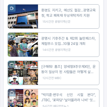
환경도 지키고, 예산도 절감...광명교육
청, 학교 폐목재 무상위탁처리 지원
15시간전
광명지역신문
광명시 기후주간 & 제2회 놀탄페스타,
체험부스 모집…10월 24일 개최
14시간전
광명지역신문
[구해줘! 홈즈] 양세형X주우재X던, 운
동이 일상이 된 사람들은 어떻게 살까?
'운동세권' 임장 특집!
12시간전
MBC
"박지훈·변우석 신인 시절 본다",
JTBC, '꽃파당'·'날아올라라 나비' 잇따
라 편성
5시간전
메디먼트뉴스