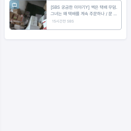
[SBS 궁금한 이야기Y] 썩은 택배 무덤.
그녀는 왜 택배를 계속 주문하나 / 문 하
나 사이의 공포 앞집 여자는 왜 우리 집
15시간전
SBS
을 노렸나