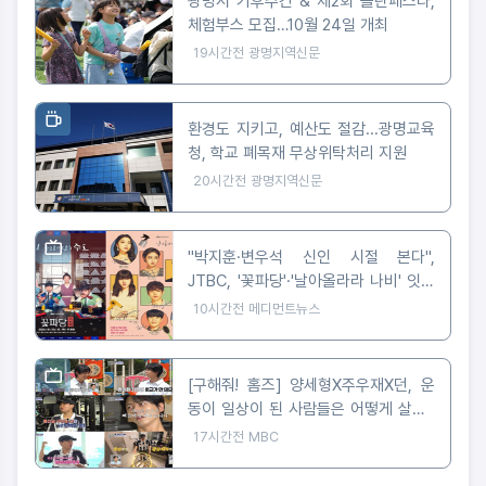
광명시 기후주간 & 제2회 놀탄페스타,
체험부스 모집…10월 24일 개최
19시간전
광명지역신문
환경도 지키고, 예산도 절감...광명교육
청, 학교 폐목재 무상위탁처리 지원
20시간전
광명지역신문
"박지훈·변우석 신인 시절 본다",
JTBC, '꽃파당'·'날아올라라 나비' 잇따
라 편성
10시간전
메디먼트뉴스
[구해줘! 홈즈] 양세형X주우재X던, 운
동이 일상이 된 사람들은 어떻게 살까?
'운동세권' 임장 특집!
17시간전
MBC