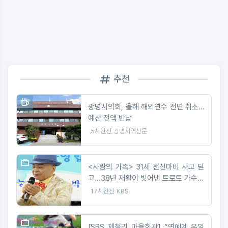
추천
광명시의회, 올해 해외연수 전면 취소…
예산 전액 반납
5시간전
광명지역신문
<사랑의 가족> 31세 전신마비 사고 딛
고...38년 재활이 빚어낸 트로트 가수의
꿈
17시간전
KBS
[SBS 제철리 마을회관] “연예계 유일