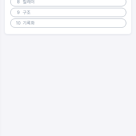
8
릴레이
9
구조
10
기록화