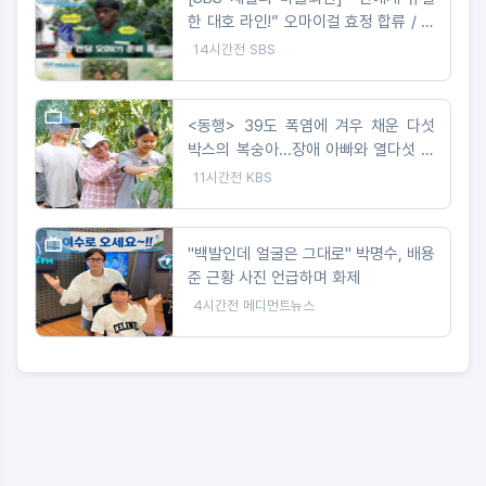
한 대호 라인!” 오마이걸 효정 합류 / 송
가인의 짠내 나는 초등팬심 잡기 도전
14시간전
SBS
<동행> 39도 폭염에 겨우 채운 다섯
박스의 복숭아...장애 아빠와 열다섯 서
현이네
11시간전
KBS
"백발인데 얼굴은 그대로" 박명수, 배용
준 근황 사진 언급하며 화제
4시간전
메디먼트뉴스