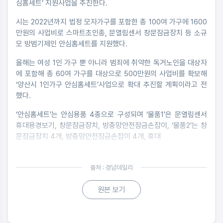
심홈세트’ 지원사업을 추진한다.
시는 2022년까지 법정 모자가구를 포함한 총 100여 가구에 1600
만원의 사업비로 스마트초인종, 문열림센서 창문잠금장치 등 소규
모 방범기제인 안심홈세트를 지원했다.
올해는 여성 1인 가구 뿐 아니라 범죄에 취약한 독거노인을 대상자
에 포함해 총 60여 가구를 대상으로 500만원의 사업비를 확보해
‘양산시 1인가구 안심홈세트’사업으로 확대 추진할 계획이라고 전
했다.
‘안심홈세트’는 안심용품 4종으로 구성되며 ‘물품1’은 문열림센서
휴대용경보기, 창문잠금장치, 방충망안전잠금손잡이, ‘물품2’는 창
문잠금장치 4개, 방충망안전잠금손잡이 4개, 휴대
출처 : 경남데일리
원본 보기