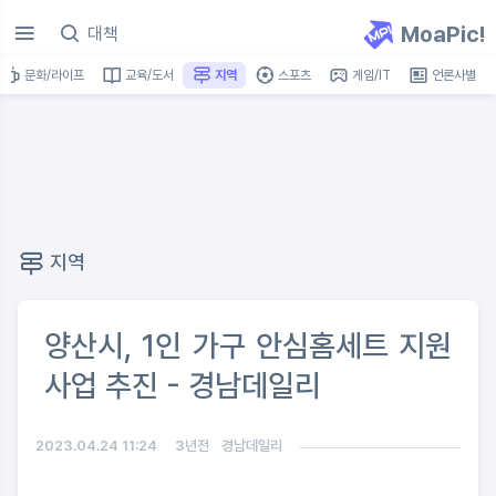
MoaPic!
문화/라이프
교육/도서
지역
스포츠
게임/IT
언론사별
지역
양산시, 1인 가구 안심홈세트 지원
사업 추진 - 경남데일리
2023.04.24 11:24
3년전
경남데일리