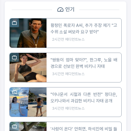
인기
황정민 폭로자 A씨, 추가 주장 제기 "고
수위 소설 써보라 요구 받아"
2시간전
메디먼트뉴스
"쌍둥이 엄마 맞아?", 한그루, 노을 배
경으로 선보인 완벽 비키니 자태
3시간전
메디먼트뉴스
"아나운서 시절과 다른 반전" 정다은,
오키나와서 과감한 비키니 자태 공개
3시간전
메디먼트뉴스
'사랑이 온다' 안희연, 하석진에 비밀 들