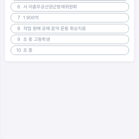
6
사 이충무공선양군항제위원회
7
1 900억
8
작업 원예 공예 음악 운동 회상치료
9
초 중 고등학생
10
초 중