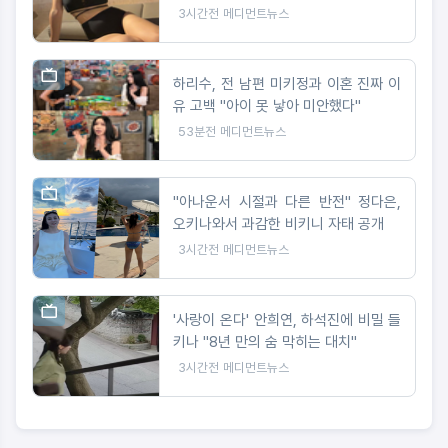
3시간전
메디먼트뉴스
하리수, 전 남편 미키정과 이혼 진짜 이
유 고백 "아이 못 낳아 미안했다"
53분전
메디먼트뉴스
"아나운서 시절과 다른 반전" 정다은,
오키나와서 과감한 비키니 자태 공개
3시간전
메디먼트뉴스
'사랑이 온다' 안희연, 하석진에 비밀 들
키나 "8년 만의 숨 막히는 대치"
3시간전
메디먼트뉴스