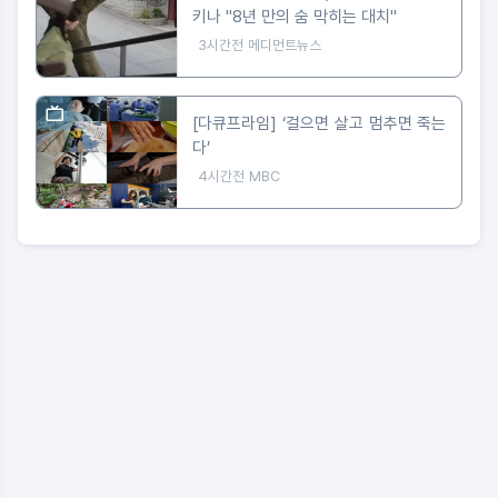
키나 "8년 만의 숨 막히는 대치"
3시간전
메디먼트뉴스
[다큐프라임] ‘걸으면 살고 멈추면 죽는
다’
4시간전
MBC