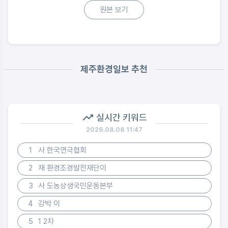
원본 보기
제주환경일보 추천
실시간 키워드
2026.08.08 11:47
1
사 한국연극협회
2
재 환경조경발전재단이
3
사 도농상생국민운동본부
4
강박 이
5
1 2차