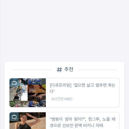
추천
[다큐프라임] ‘걸으면 살고 멈추면 죽는
다’
4시간전
MBC
"쌍둥이 엄마 맞아?", 한그루, 노을 배
경으로 선보인 완벽 비키니 자태