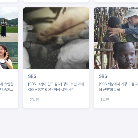
SBS
SBS
예계 유일한
[SBS 그것이 알고 싶다] 장미 터널 아래
[SBS 세상에서 가장 아름다
 / 송가인
킬러 - 통영 60대 여성 살인 사건
녀 신부’의 눈물
전
2일전
1일전