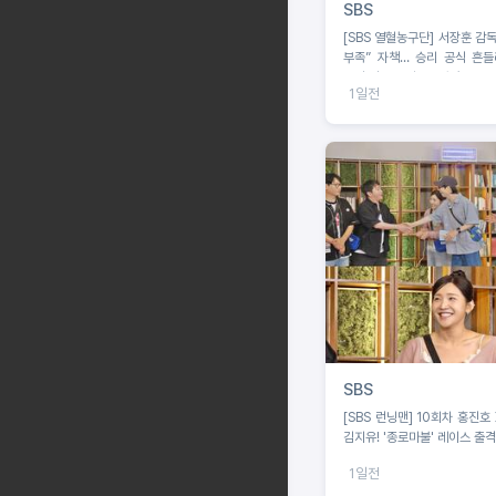
SBS
[SBS 열혈농구단] 서장훈 감독
부족” 자책… 승리 공식 흔들
부상 딛고 돌아온 오승훈!
1일전
SBS
[SBS 런닝맨] 10회차 홍진호 
김지유! '종로마불' 레이스 출격
1일전