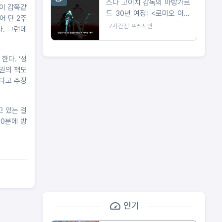
스다 고이치 감독의 아방가르
들이 감쪽같
드 30년 여정: <로미오 이즈
어 단 2주
어 데드맨>
7시간전
프레시안
다. 그런데
한다. ‘성
 권의 책도
있다고 주장
고 있는 걸
50분에 방
인기