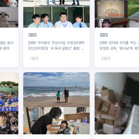
SBS
SBS
 없는 음식
[SBS 우리동네 전성시대] 이경규X영탁
[SBS 꼬리에 꼬리를 무는 
못 말려
X딘딘X이원일 ‘새 동네 살림단’ 출범. 딘
장항준 감독, ‘왕사남’에 못
딘 “이거 안 될 것 같은데요” 촬영 첫날
‘꼬꼬무’로 정리! 2049 시청
1일전
2일전
포기 선언
능’ 동시간대 1위!