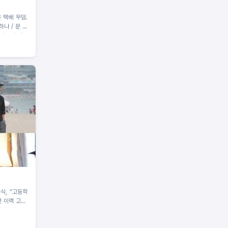
은 택배 무덤.
나 / 문 하
왜 우리 집을
봉식, “고등학
 이력 고백!
어?!