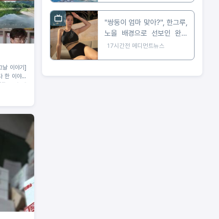
"쌍둥이 엄마 맞아?", 한그루,
노을 배경으로 선보인 완벽
비키니 자태
17시간전
메디먼트뉴스
그날 이야기]
다 한 이야기
률 ‘교양, 예