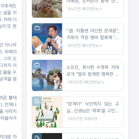
이혜영, 조카손녀 품에 안고
 이후에도
전한 기쁜 소식
5시간전
메디먼트뉴스
는 글을 이
두 차례 더
일이 또 한
"故 터틀맨 대신한 문세윤",
거북이 객원 멤버 합류해 '불
후의 명곡' 폭소
뿐만 아니라
5시간전
메디먼트뉴스
다. 피해자
 그의 오
어디까지 이
소유진, 화사한 수영복 자태
접 물을 수
공개 "딸과 함께한 행복한 여
 공격을 멈
름"
15시간전
메디먼트뉴스
두꺼운 뿔테
"문제아" 낙인찍지 않는 교
). 언제나
실…선생님은 '회복'을 고민했
나둘 사라지
다
 타들어가
10시간전
프레시안
각지대로 자