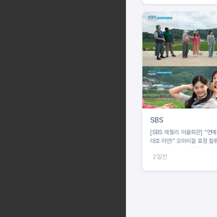
SBS
[SBS 제철리 마을회관] “연
대호 라인!” 오마이걸 효정 합류
의 짠내 나는 초등팬심 잡기 도
2일전