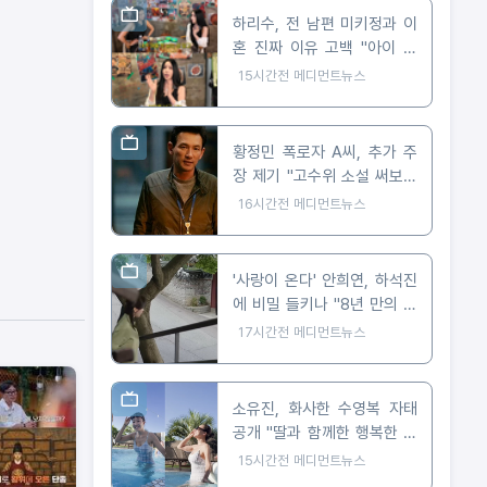
하리수, 전 남편 미키정과 이
혼 진짜 이유 고백 "아이 못
낳아 미안했다"
15시간전
메디먼트뉴스
황정민 폭로자 A씨, 추가 주
장 제기 "고수위 소설 써보라
요구 받아"
16시간전
메디먼트뉴스
'사랑이 온다' 안희연, 하석진
에 비밀 들키나 "8년 만의 숨
막히는 대치"
17시간전
메디먼트뉴스
소유진, 화사한 수영복 자태
공개 "딸과 함께한 행복한 여
름"
15시간전
메디먼트뉴스