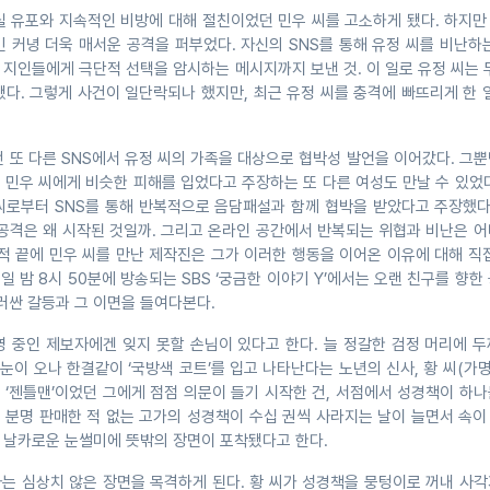
실 유포와 지속적인 비방에 대해 절친이었던 민우 씨를 고소하게 됐다. 하지만
 커녕 더욱 매서운 공격을 퍼부었다. 자신의 SNS를 통해 유정 씨를 비난하
의 지인들에게 극단적 선택을 암시하는 메시지까지 보낸 것. 이 일로 유정 씨는 
다. 그렇게 사건이 일단락되나 했지만, 최근 유정 씨를 충격에 빠뜨리게 한 
 또 다른 SNS에서 유정 씨의 가족을 대상으로 협박성 발언을 이어갔다. 그
 민우 씨에게 비슷한 피해를 입었다고 주장하는 또 다른 여성도 만날 수 있었
씨로부터 SNS를 통해 반복적으로 음담패설과 함께 협박을 받았다고 주장했다.
 공격은 왜 시작된 것일까. 그리고 온라인 공간에서 반복되는 위협과 비난은 
적 끝에 민우 씨를 만난 제작진은 그가 이러한 행동을 이어온 이유에 대해 직
일 밤 8시 50분에 방송되는 SBS ‘궁금한 이야기 Y’에서는 오랜 친구를 향한
러싼 갈등과 그 이면을 들여다본다.
영 중인 제보자에겐 잊지 못할 손님이 있다고 한다. 늘 정갈한 검정 머리에 
 눈이 오나 한결같이 ‘국방색 코트’를 입고 나타난다는 노년의 신사, 황 씨(가명
 ‘젠틀맨’이었던 그에게 점점 의문이 들기 시작한 건, 서점에서 성경책이 하
 분명 판매한 적 없는 고가의 성경책이 수십 권씩 사라지는 날이 늘면서 속이
의 날카로운 눈썰미에 뜻밖의 장면이 포착됐다고 한다.
자는 심상치 않은 장면을 목격하게 된다. 황 씨가 성경책을 뭉텅이로 꺼내 사