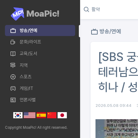
MoaPic!
방송/연예
방송/연예
문화/라이프
[SBS 
교육/도서
지역
테러남으로
스포츠
히나 / 
게임/IT
언론사별
2026.05.08 09:44
Copyright MoaPic! All right reserved.