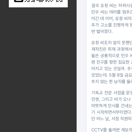
결국 유정 씨는 허위사
민우 씨는 테러를 멈추긴
어간 데 이어, 유정 씨
추가 고소를 진행하게 됐
번 벌어졌다.
유정 씨조차 알지 못했던
제작진은 취재 과정에서
들은 공통적으로 민우 
랜 친구를 향한 집요한
어지고 있는 것일까. 추
있었는데. 5월 8일 금요
추지 않는 한 남자를 둘
기독교 전문 서점을 운
안경, 그리고 비가 오나
따뜻하게 인사를 건네는
기 시작하면서부터였다.
던 어느 날, 서점 직원
CCTV를 돌려본 제보