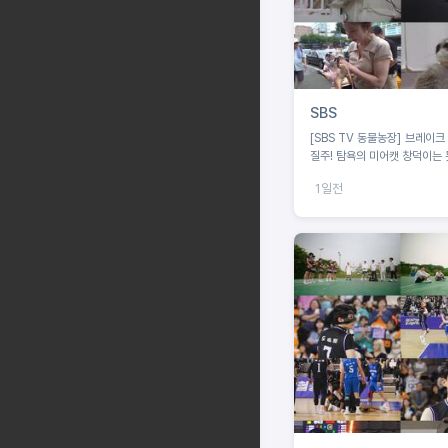
SBS
[SBS TV 동물농장] 브레이크
질주! 탐욕의 미어캣 창덕이는 
1일전