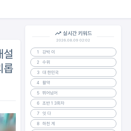
실시간 키워드
2026.08.09 02:02
패설
1
강박 이
2
수위
괴롭
3
대 한민국
4
활약
5
뛰어넘어
6
초반 1 3회차
7
잇 다
8
하천 계