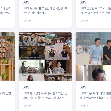
SBS
SBS
 “내 능력
[SBS 뉴스토리] 그들만의 입시전쟁…특
[SBS 궁금한 이야기Y] 썩
리나?코뼈
수학교 ‘맹모삼천지교’
그녀는 왜 택배를 계속 주문하
나 사이의 공포 앞집 여자는 
2일전
2일전
노렸나
SBS
SBS
X 첫 출연
[SBS 자식 방생 프로젝트-합숙 맞선] 김
[SBS 미운 우리 새끼] 현
다혜, 강신우 母 앞 눈물! “제 마음은 이
생 때 네일아트 배웠다” 반전
미 정리 완료” 최종선택 D-1 러브라인
배정남마저 사로잡은 네일 케
2일전
1일전
예측불가!