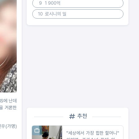
9
1 900억
10
로시니의 일
NS에 난데
을 거론한
추천
민우(가명)
"세상에서 가장 힙한 할머니"