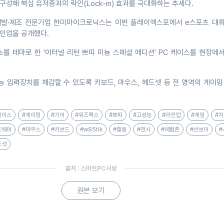
구성해 핵심 유저층과의 락인(Lock-in) 효과를 극대화하는 추세다.
개발·제조 전문기업 한미마이크로닉스는 이번 플레이엑스포에서 e스포츠 대
라인업을 공개했다.
소를 테마로 한 '이터널 리턴 쁘띠 미뇽 스페셜 에디션' PC 케이스를 현장에
 입력장치를 체감할 수 있도록 키보드, 마우스, 헤드셋 등 전 영역의 게이밍
케이스
#게이밍
#기어
#위즈맥스
#쁘띠
#고성능
#라인업
#게임
#지
드웨어
#마우스
#키보드
#w85tlk
#활용
#전시
#체험존
#선보이
#
드셋
출처 : 스마트PC사랑
원본 보기