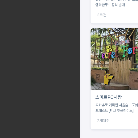
앵화환무-’ 정식 발매
3주전
스마트PC사랑
피카츄로 가득한 서울숲... 포
포레스트 [테크 핫플레이스]
2개월전