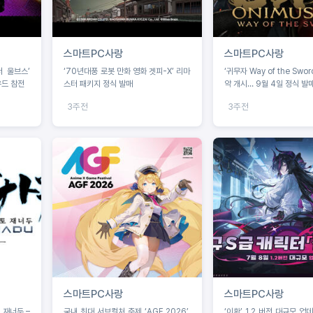
스마트PC사랑
스마트PC사랑
더 울브스’
‘70년대풍 로봇 만화 영화 겟피-X’ 리마
‘귀무자 Way of the Swo
우드 참전
스터 패키지 정식 발매
약 개시… 9월 4일 정식 발
3주전
3주전
스마트PC사랑
스마트PC사랑
 재너두 –
국내 최대 서브컬처 축제 ‘AGF 2026’,
‘이환’ 1.2 버전 대규모 