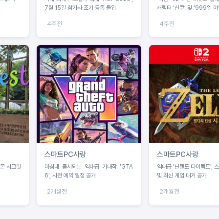
7월 15일 참가사 조기 등록 돌입
캐릭터 ‘신쿠’ 및 ‘999일 야
4주전
4주전
스마트PC사랑
스마트PC사랑
켓몬 시크릿
마침내 출시되는 역대급 기대작 ‘GTA
역대급 ‘닌텐도 다이렉트’, 
6’, 사전 예약 일정 공개
및 최신 게임 대거 공개
2개월전
2개월전