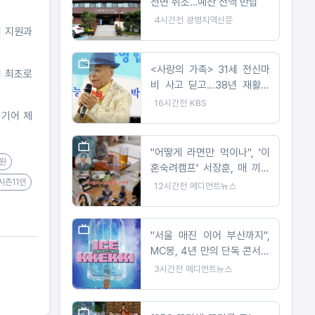
전면 취소…예산 전액 반납
4시간전
광명지역신문
회 지원과
<사랑의 가족> 31세 전신마
서 최초로
비 사고 딛고...38년 재활이
빚어낸 트로트 가수의 꿈
16시간전
KBS
 기어 체
"어떻게 라면만 먹이나", '이
원
혼숙려캠프' 서장훈, 매 끼니
시즌11인
라면 먹이는 부모에 일침
12시간전
메디먼트뉴스
"서울 매진 이어 부산까지",
MC몽, 4년 만의 단독 콘서트
전국으로 확대
3시간전
메디먼트뉴스