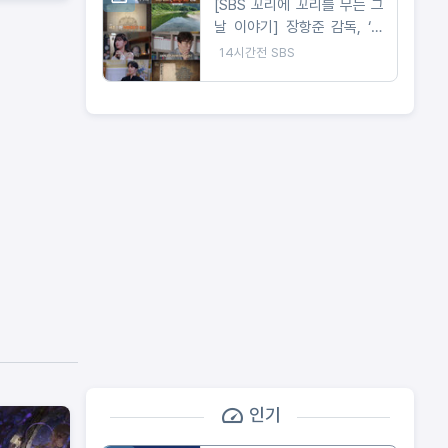
[SBS 꼬리에 꼬리를 무는 그
날 이야기] 장항준 감독, ‘왕
사남’에 못다 한 이야기 ‘꼬꼬
14시간전
SBS
무’로 정리! 2049 시청률 ‘교
양, 예능’ 동시간대 1위!
인기