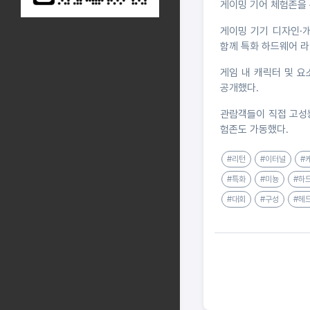
게이밍 기어 체험존을 
게이밍 기기 디자인·
함께 특화 하드웨어 
게임 내 캐릭터 및 요
공개했다.
관람객들이 직접 고성능
험존도 가동했다.
#리턴
#이터널
#
#특화
#미뇽
#하
#대회
#구성
#헤