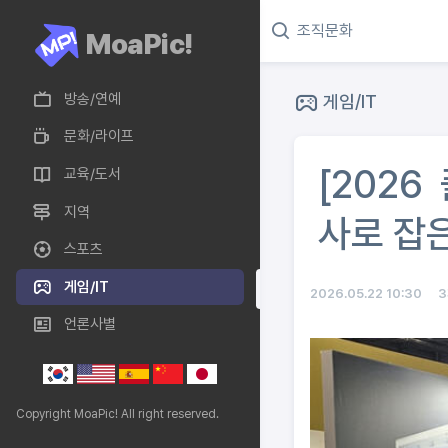
MoaPic!
방송/연예
게임/IT
문화/라이프
[2026
교육/도서
지역
사로 잡
스포츠
게임/IT
2026.05.22 10:30
언론사별
Copyright MoaPic! All right reserved.