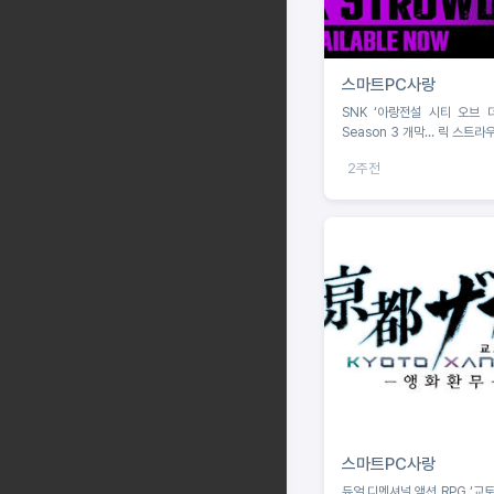
스마트PC사랑
SNK ‘아랑전설 시티 오브 
Season 3 개막… 릭 스트라
2주전
스마트PC사랑
듀얼 디멘셔널 액션 RPG ‘교토