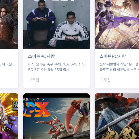
스마트PC사랑
스마트PC사랑
 에디션’,
다시 즐기는 축구 축제, ‘EA SPORTS
신작 서브컬처 게임 ‘실버 팰
FC 27’ 오는 9월 25일 출시
클로즈 베타 이분법 테스트 
2주전
2주전