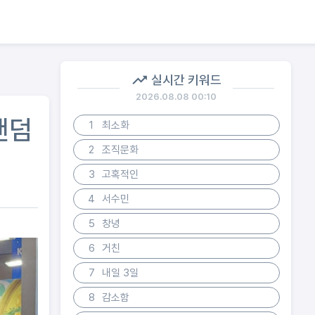
실시간 키워드
2026.08.08 00:10
팬덤
1
최소화
2
조직문화
3
고혹적인
4
서수민
5
창녕
6
거친
7
내일 3일
8
감소함