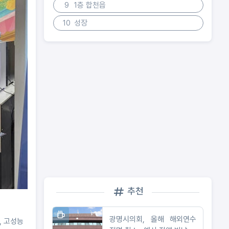
9
1층 합천읍
10
성장
추천
광명시의회, 올해 해외연수
, 고성능