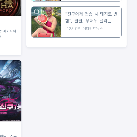
"친구에게 전송 시 돼지로 변
함", 랄랄, 무더위 날리는 현
실 수영복 자태 공개
12시간전
메디먼트뉴스
rd’ 패키지 예
매
업데이트… 신규