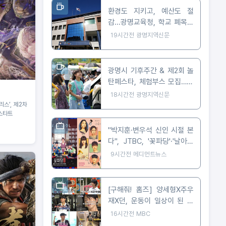
환경도 지키고, 예산도 절
감...광명교육청, 학교 폐목재
무상위탁처리 지원
19시간전
광명지역신문
광명시 기후주간 & 제2회 놀
탄페스타, 체험부스 모집…10
월 24일 개최
18시간전
광명지역신문
리스’, 제2차
스타트
"박지훈·변우석 신인 시절 본
다", JTBC, '꽃파당'·'날아올
라라 나비' 잇따라 편성
9시간전
메디먼트뉴스
[구해줘! 홈즈] 양세형X주우
재X던, 운동이 일상이 된 사
람들은 어떻게 살까? '운동세
16시간전
MBC
권' 임장 특집!