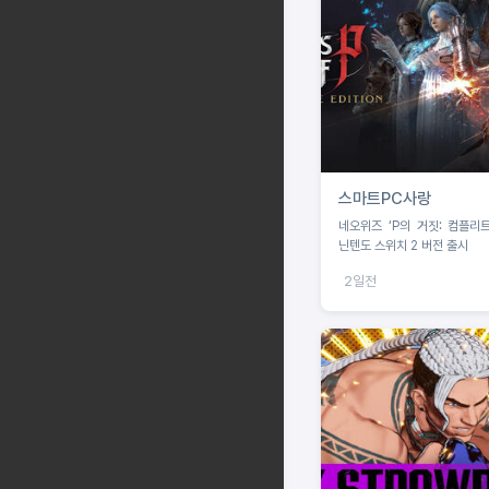
스마트PC사랑
네오위즈 ‘P의 거짓: 컴플리트
닌텐도 스위치 2 버전 출시
2일전