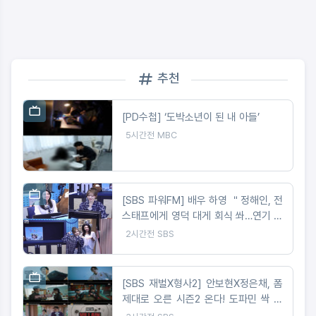
추천
[PD수첩] ‘도박소년이 된 내 아들’
5시간전
MBC
[SBS 파워FM] 배우 하영 ＂정해인, 전
스태프에게 영덕 대게 회식 쏴…연기 파
트너로는 1000점＂
2시간전
SBS
[SBS 재벌X형사2] 안보현X정은채, 폼
제대로 오른 시즌2 온다! 도파민 싹 도
는 3분 하이라이트 ‘화제’