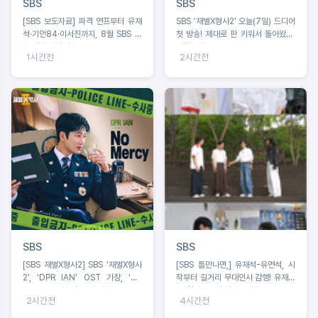
SBS
SBS
[SBS 보도자료] 파격 연프부터 유재
SBS ‘재벌X형사2’ 오늘(7일) 드디어
석·기안84·이서진까지, 8월 SBS 예
첫 방송! 제대로 판 키워서 돌아왔다!
능 신작 라인업 4
시청포인트 #4 공개!
1시간전
2시간전
SBS
SBS
[SBS 재벌X형사2] SBS ‘재벌X형사
[SBS 틈만나면,] 유재석-유연석, 시
2’, ‘DPR IAN’ OST 가창, ‘No
작부터 길거리 무대인사 감행! 유재석
Mercy’ 7일 오후 6시 발매!
“시청자분들께 인사드려야”
2시간전
4시간전