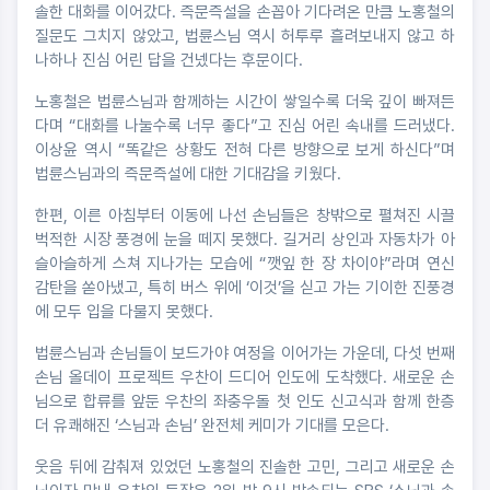
솔한 대화를 이어갔다. 즉문즉설을 손꼽아 기다려온 만큼 노홍철의
질문도 그치지 않았고, 법륜스님 역시 허투루 흘려보내지 않고 하
나하나 진심 어린 답을 건넸다는 후문이다.
노홍철은 법륜스님과 함께하는 시간이 쌓일수록 더욱 깊이 빠져든
다며 “대화를 나눌수록 너무 좋다”고 진심 어린 속내를 드러냈다.
이상윤 역시 “똑같은 상황도 전혀 다른 방향으로 보게 하신다”며
법륜스님과의 즉문즉설에 대한 기대감을 키웠다.
한편, 이른 아침부터 이동에 나선 손님들은 창밖으로 펼쳐진 시끌
벅적한 시장 풍경에 눈을 떼지 못했다. 길거리 상인과 자동차가 아
슬아슬하게 스쳐 지나가는 모습에 “깻잎 한 장 차이야”라며 연신
감탄을 쏟아냈고, 특히 버스 위에 ‘이것’을 싣고 가는 기이한 진풍경
에 모두 입을 다물지 못했다.
법륜스님과 손님들이 보드가야 여정을 이어가는 가운데, 다섯 번째
손님 올데이 프로젝트 우찬이 드디어 인도에 도착했다. 새로운 손
님으로 합류를 앞둔 우찬의 좌충우돌 첫 인도 신고식과 함께 한층
더 유쾌해진 ‘스님과 손님’ 완전체 케미가 기대를 모은다.
웃음 뒤에 감춰져 있었던 노홍철의 진솔한 고민, 그리고 새로운 손