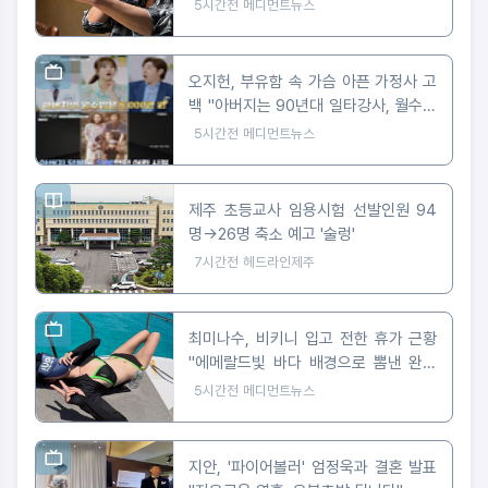
5시간전
메디먼트뉴스
오지헌, 부유함 속 가슴 아픈 가정사 고
백 "아버지는 90년대 일타강사, 월수입
5천만 원"
5시간전
메디먼트뉴스
제주 초등교사 임용시험 선발인원 94
명→26명 축소 예고 '술렁'
7시간전
헤드라인제주
최미나수, 비키니 입고 전한 휴가 근황
"에메랄드빛 바다 배경으로 뽐낸 완벽
피지컬"
5시간전
메디먼트뉴스
지안, '파이어볼러' 엄정욱과 결혼 발표