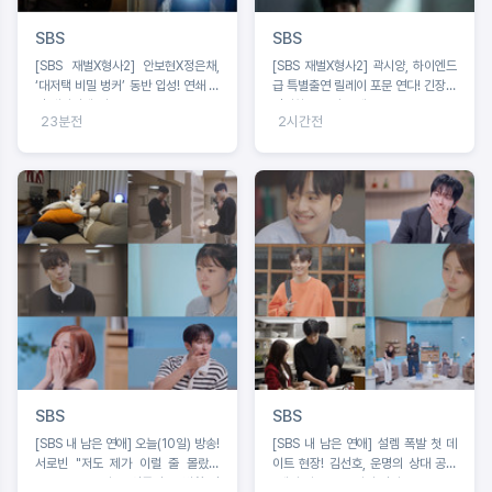
SBS
SBS
[SBS 재벌X형사2] 안보현X정은채,
[SBS 재벌X형사2] 곽시양, 하이엔드
‘대저택 비밀 벙커’ 동반 입성! 연쇄 폭
급 특별출연 릴레이 포문 연다! 긴장감
탄 테러범에 역공 START
선사하는 스틸 공개!
23분전
2시간전
SBS
SBS
[SBS 내 남은 연애] 오늘(10일) 방송!
[SBS 내 남은 연애] 설렘 폭발 첫 데
서로빈 "저도 제가 이럴 줄 몰랐어
이트 현장! 김선호, 운명의 상대 공개
요"… MC들 일동 ‘입틀막’ 유발한 반
“제가 알고 있는 사람 같아요”