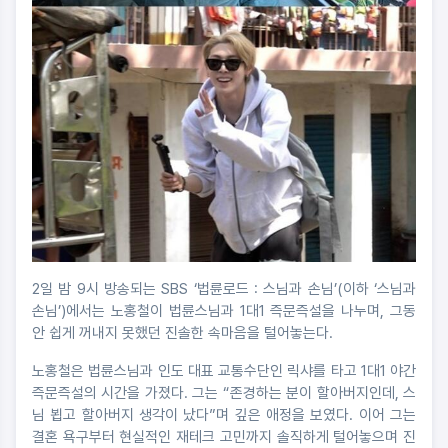
2일 밤 9시 방송되는 SBS ‘법륜로드 : 스님과 손님’(이하 ‘스님과
손님’)에서는 노홍철이 법륜스님과 1대1 즉문즉설을 나누며, 그동
안 쉽게 꺼내지 못했던 진솔한 속마음을 털어놓는다.
노홍철은 법륜스님과 인도 대표 교통수단인 릭샤를 타고 1대1 야간
즉문즉설의 시간을 가졌다. 그는 “존경하는 분이 할아버지인데, 스
님 뵙고 할아버지 생각이 났다”며 깊은 애정을 보였다. 이어 그는
결혼 욕구부터 현실적인 재테크 고민까지 솔직하게 털어놓으며 진