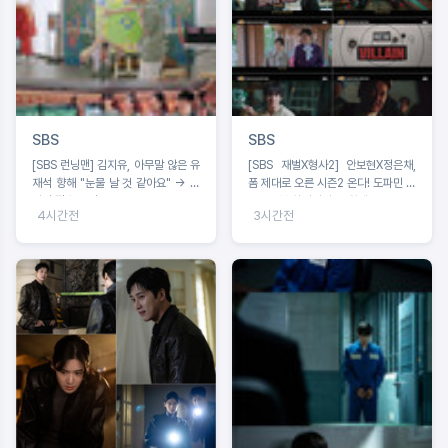
SBS
SBS
[SBS 런닝맨] 김지유, 아무말 않은 유
[SBS 재벌X형사2] 안보현X정은채,
재석 향해 "눈물 날 것 같아요" → 유
폼 제대로 오른 시즌2 온다! 도파민 싹
라인 탑승 도전!
도는 3분 하이라이트 ‘화제’
4시간전
3시간전