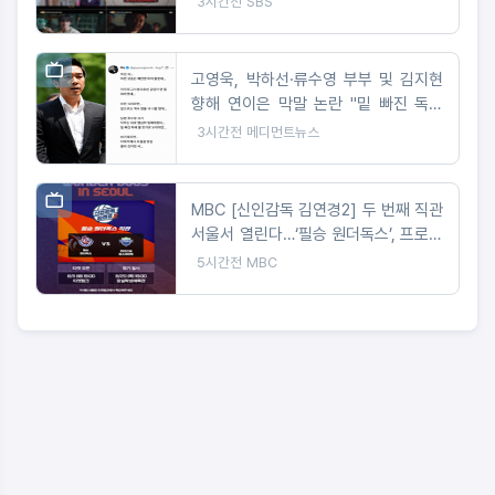
3시간전
SBS
고영욱, 박하선·류수영 부부 및 김지현
향해 연이은 막말 논란 "밑 빠진 독에
물 붓기"
3시간전
메디먼트뉴스
MBC [신인감독 김연경2] 두 번째 직관
서울서 열린다…‘필승 원더독스’, 프로배
구 강호 ‘현대건설 힐스테이트’와 맞대
5시간전
MBC
결