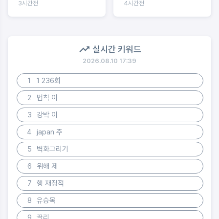
3시간전
4시간전
전 선택
실시간 키워드
2026.08.10 17:39
1
1 236회
2
법칙 이
3
강박 이
4
japan 주
5
벽화그리기
6
위해 제
7
행 재정적
8
유승목
9
끌리