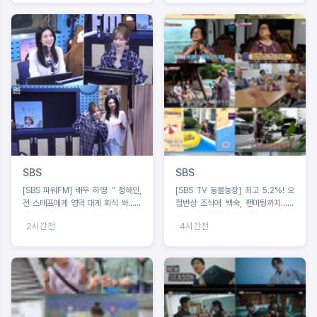
SBS
SBS
[SBS 파워FM] 배우 하영 ＂정해인,
[SBS TV 동물농장] 최고 5.2%! 오
전 스태프에게 영덕 대게 회식 쏴…연
첩반상 조식에 백숙, 팬미팅까지…견
기 파트너로는 1000점＂
손주 바라기 할머니 등장
2시간전
4시간전