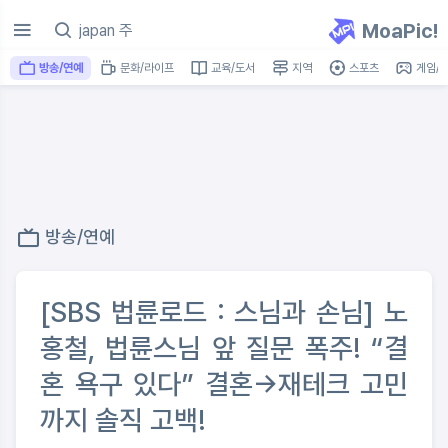
MoaPic!
방송/연예
문화/라이프
교육/도서
지역
스포츠
게임/I
방송/연예
[SBS 법륜로드 : 스님과 손님] 노
홍철, 법륜스님 앞 질문 폭주! “결
혼 욕구 있다” 결혼→재테크 고민
까지 솔직 고백!