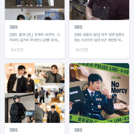
SBS
SBS
[SBS 틈만나면,] 유재석-유연석, 시
[SBS 생활의 달인] 파주 냉면·일본도
작부터 길거리 무대인사 감행! 유재석
찾는 타코야키 달인·9년 계란찜 덕후·
“시청자분들께 인사드려야”
치즈케이크 전쟁 2부
6시간전
6시간전
SBS
SBS