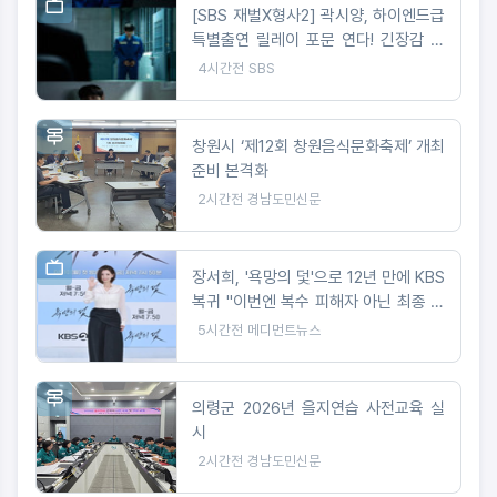
[SBS 재벌X형사2] 곽시양, 하이엔드급
특별출연 릴레이 포문 연다! 긴장감 선
사하는 스틸 공개!
4시간전
SBS
창원시 ‘제12회 창원음식문화축제’ 개최
준비 본격화
2시간전
경남도민신문
장서희, '욕망의 덫'으로 12년 만에 KBS
복귀 "이번엔 복수 피해자 아닌 최종 빌
런"
5시간전
메디먼트뉴스
의령군 2026년 을지연습 사전교육 실
시
2시간전
경남도민신문