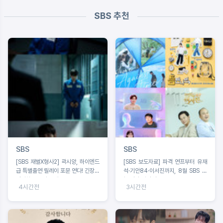
SBS 추천
SBS
SBS
[SBS 재벌X형사2] 곽시양, 하이엔드
[SBS 보도자료] 파격 연프부터 유재
급 특별출연 릴레이 포문 연다! 긴장감
석·기안84·이서진까지, 8월 SBS 예
선사하는 스틸 공개!
능 신작 라인업 4
4시간전
3시간전