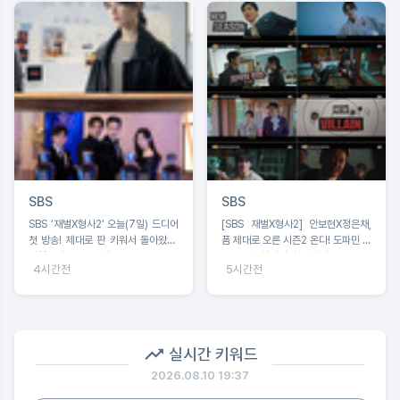
SBS
SBS
SBS ‘재벌X형사2’ 오늘(7일) 드디어
[SBS 재벌X형사2] 안보현X정은채,
첫 방송! 제대로 판 키워서 돌아왔다!
폼 제대로 오른 시즌2 온다! 도파민 싹
시청포인트 #4 공개!
도는 3분 하이라이트 ‘화제’
4시간전
5시간전
실시간 키워드
2026.08.10 19:37