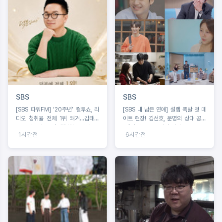
SBS
SBS
[SBS 파워FM] ‘20주년’ 컬투쇼, 라
[SBS 내 남은 연애] 설렘 폭발 첫 데
디오 청취율 전체 1위 쾌거…김태균
이트 현장! 김선호, 운명의 상대 공개
＂꿈 이루며 20년, 행복하고 감사＂
“제가 알고 있는 사람 같아요”
1시간전
6시간전