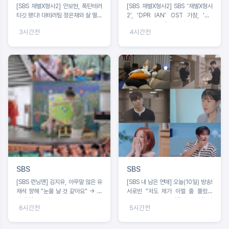
[SBS 재벌X형사2] 안보현, 폭탄테러
[SBS 재벌X형사2] SBS ‘재벌X형사
타깃 됐다! 대테러팀 정은채와 살 떨리
2’, ‘DPR IAN’ OST 가창, ‘No
는 첫 만남!
Mercy’ 7일 오후 6시 발매!
3시간전
4시간전
SBS
SBS
[SBS 런닝맨] 김지유, 아무말 않은 유
[SBS 내 남은 연애] 오늘(10일) 방송!
재석 향해 "눈물 날 것 같아요" → 유
서로빈 "저도 제가 이럴 줄 몰랐어
라인 탑승 도전!
요"… MC들 일동 ‘입틀막’ 유발한 반
6시간전
5시간전
전 선택