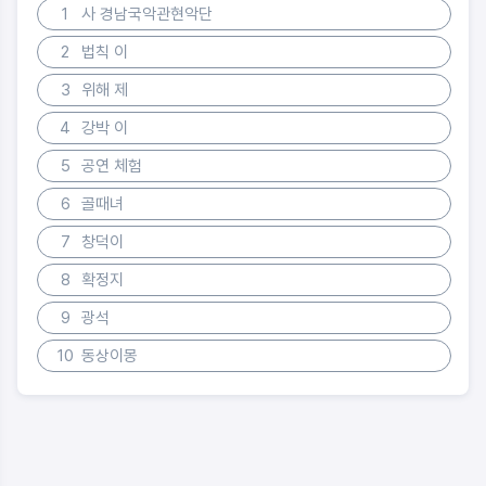
1
사 경남국악관현악단
2
법칙 이
3
위해 제
4
강박 이
5
공연 체험
6
골때녀
7
창덕이
8
확정지
9
광석
10
동상이몽