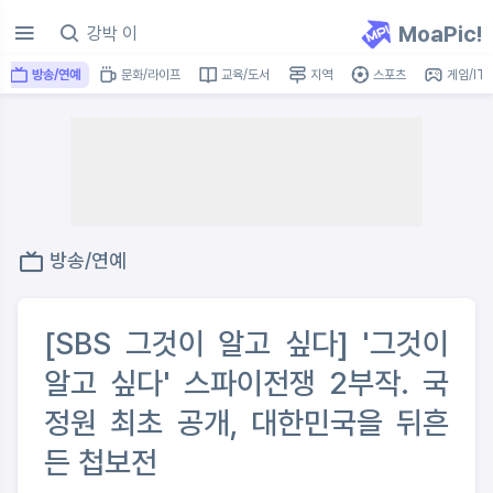
MoaPic!
방송/연예
문화/라이프
교육/도서
지역
스포츠
게임/IT
방송/연예
[SBS 그것이 알고 싶다] '그것이
알고 싶다' 스파이전쟁 2부작. 국
정원 최초 공개, 대한민국을 뒤흔
든 첩보전