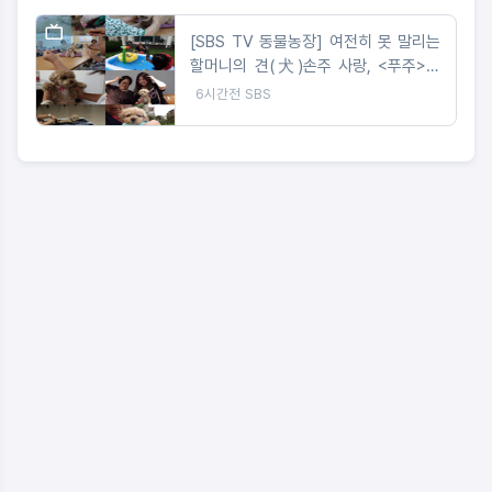
[SBS TV 동물농장] 여전히 못 말리는
할머니의 견(犬)손주 사랑, <푸주>와
할머니의 핫한 육지 여름방학 대공개!
6시간전
SBS