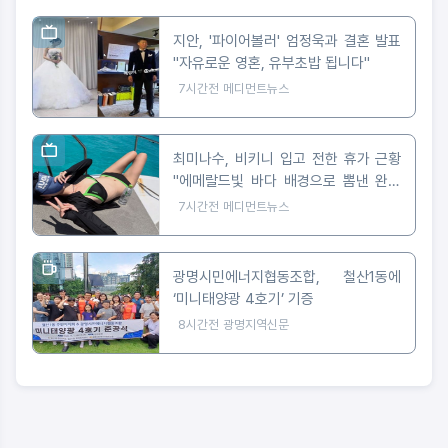
지안, '파이어볼러' 엄정욱과 결혼 발표
"자유로운 영혼, 유부초밥 됩니다"
7시간전
메디먼트뉴스
최미나수, 비키니 입고 전한 휴가 근황
"에메랄드빛 바다 배경으로 뽐낸 완벽
피지컬"
7시간전
메디먼트뉴스
광명시민에너지협동조합, 철산1동에
‘미니태양광 4호기’ 기증
8시간전
광명지역신문