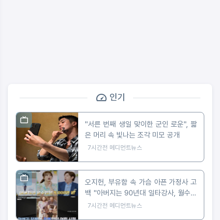
인기
"서른 번째 생일 맞이한 군인 로운", 짧
은 머리 속 빛나는 조각 미모 공개
7시간전
메디먼트뉴스
오지헌, 부유함 속 가슴 아픈 가정사 고
백 "아버지는 90년대 일타강사, 월수입
5천만 원"
7시간전
메디먼트뉴스