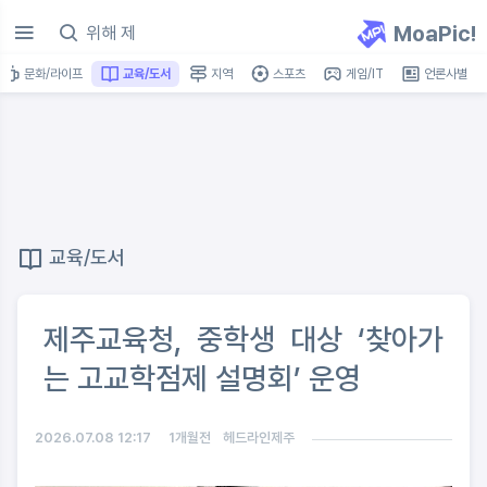
MoaPic!
문화/라이프
교육/도서
지역
스포츠
게임/IT
언론사별
교육/도서
제주교육청, 중학생 대상 ‘찾아가
는 고교학점제 설명회’ 운영
2026.07.08 12:17
1개월전
헤드라인제주