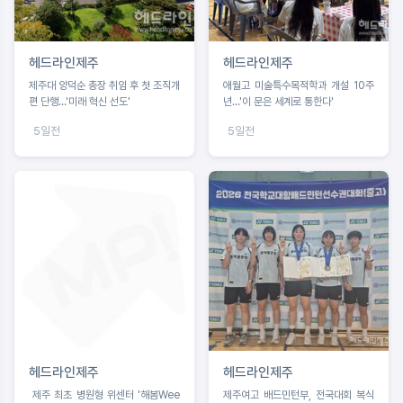
헤드라인제주
헤드라인제주
제주대 양덕순 총장 취임 후 첫 조직개
애월고 미술특수목적학과 개설 10주
편 단행...'미래 혁신 선도'
년…'이 문은 세계로 통한다'
5일전
5일전
헤드라인제주
헤드라인제주
제주 최초 병원형 위센터 '해봄Wee
제주여고 배드민턴부, 전국대회 복식