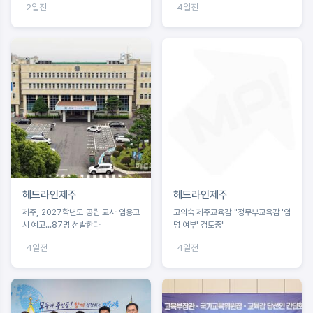
2일전
4일전
헤드라인제주
헤드라인제주
제주, 2027학년도 공립 교사 임용고
고의숙 제주교육감 "정무부교육감 '임
시 예고...87명 선발한다
명 여부' 검토중"
4일전
4일전