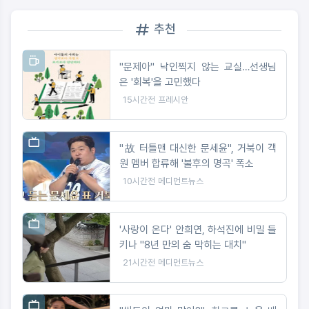
추천
"문제아" 낙인찍지 않는 교실…선생님
은 '회복'을 고민했다
15시간전
프레시안
"故 터틀맨 대신한 문세윤", 거북이 객
원 멤버 합류해 '불후의 명곡' 폭소
10시간전
메디먼트뉴스
'사랑이 온다' 안희연, 하석진에 비밀 들
키나 "8년 만의 숨 막히는 대치"
21시간전
메디먼트뉴스