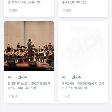
센터' 개소 1주년, 세미나 개최
준우승.단식 3위 입상
5일전
6일전
헤드라인제주
헤드라인제주
탐라중 오케스트라, 2026 포항전국
제주교육청, 학교운영위원장과 교육
합주경연대회 '금상' 수상
현안 소통 간담회 진행
6일전
1주전