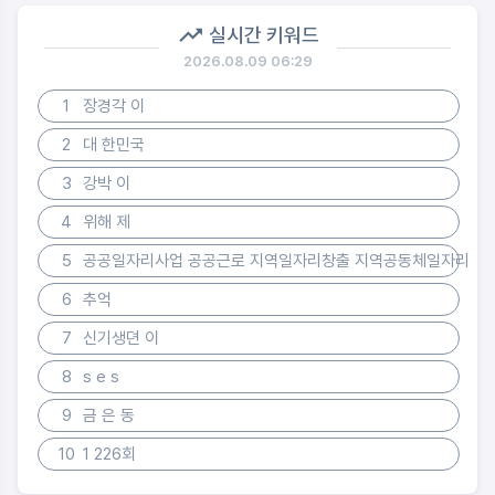
실시간 키워드
2026.08.09 06:29
1
장경각 이
2
대 한민국
3
강박 이
4
위해 제
5
공공일자리사업 공공근로 지역일자리창출 지역공동체일자리
6
추억
7
신기생뎐 이
8
s e s
9
금 은 동
10
1 226회