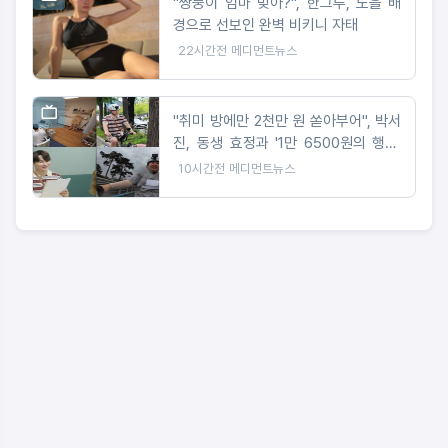
"쌍둥이 엄마 맞아?", 한그루, 노을 배
경으로 선보인 완벽 비키니 자태
22시간전
메디먼트뉴스
"취미 방에만 2천만 원 쏟아부어", 박서
진, 동생 효정과 '1만 6500원의 행복'
도전
10시간전
메디먼트뉴스