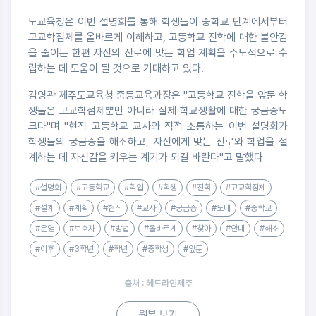
도교육청은 이번 설명회를 통해 학생들이 중학교 단계에서부터
고교학점제를 올바르게 이해하고, 고등학교 진학에 대한 불안감
을 줄이는 한편 자신의 진로에 맞는 학업 계획을 주도적으로 수
립하는 데 도움이 될 것으로 기대하고 있다.
김영관 제주도교육청 중등교육과장은 "고등학교 진학을 앞둔 학
생들은 고교학점제뿐만 아니라 실제 학교생활에 대한 궁금증도
크다"며 "현직 고등학교 교사와 직접 소통하는 이번 설명회가
학생들의 궁금증을 해소하고, 자신에게 맞는 진로와 학업을 설
계하는 데 자신감을 키우는 계기가 되길 바란다"고 말했다
#설명회
#고등학교
#학업
#학생
#진학
#고교학점제
#설계
#계획
#현직
#교사
#궁금증
#도내
#중학교
#운영
#보호자
#방법
#올바르게
#찾아
#안내
#해소
#이후
#3학년
#학년
#중학생
#앞둔
출처 : 헤드라인제주
원본 보기