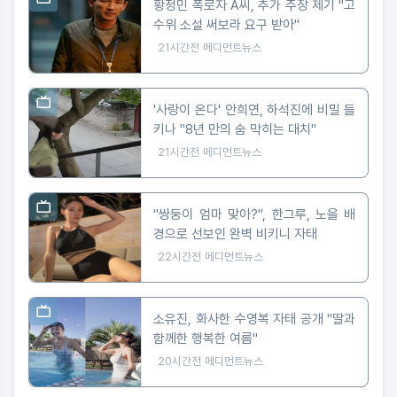
황정민 폭로자 A씨, 추가 주장 제기 "고
수위 소설 써보라 요구 받아"
21시간전
메디먼트뉴스
'사랑이 온다' 안희연, 하석진에 비밀 들
키나 "8년 만의 숨 막히는 대치"
21시간전
메디먼트뉴스
"쌍둥이 엄마 맞아?", 한그루, 노을 배
경으로 선보인 완벽 비키니 자태
22시간전
메디먼트뉴스
소유진, 화사한 수영복 자태 공개 "딸과
함께한 행복한 여름"
20시간전
메디먼트뉴스