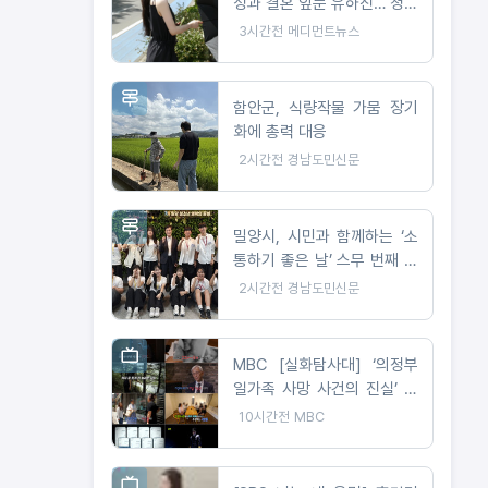
성과 결혼 앞둔 유하진… 청순
미모 근황
3시간전
메디먼트뉴스
함안군, 식량작물 가뭄 장기
화에 총력 대응
2시간전
경남도민신문
밀양시, 시민과 함께하는 ‘소
통하기 좋은 날’ 스무 번째 만
남
2시간전
경남도민신문
MBC [실화탐사대] ‘의정부
일가족 사망 사건의 진실’ 오
늘(6일) 밤 9시 방송
10시간전
MBC