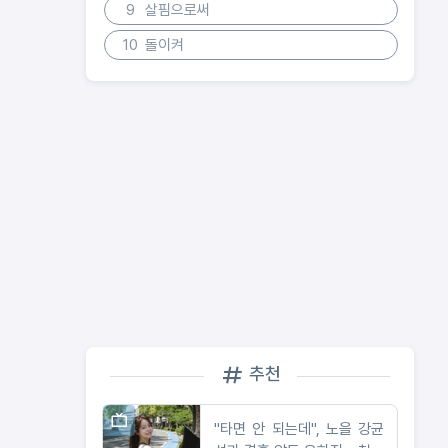
9
살핌으로써
10
돌이켜
추천
"타면 안 되는데", 노을 강균