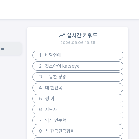
실시간 키워드
2026.08.06 19:55
1
비밀연애
2
캣츠아이 katseye
3
고동찬 장광
4
대 한민국
5
씽 이
6
지도자
7
역사 인문학
8
사 한국연극협회