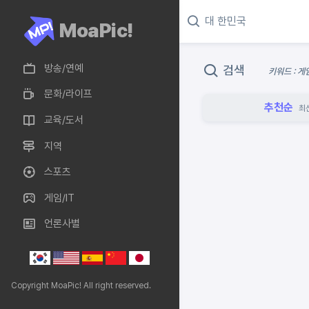
MoaPic!
방송/연예
검색
키워드 : 
문화/라이프
추천순
최
교육/도서
지역
스포츠
게임/IT
언론사별
Copyright MoaPic! All right reserved.