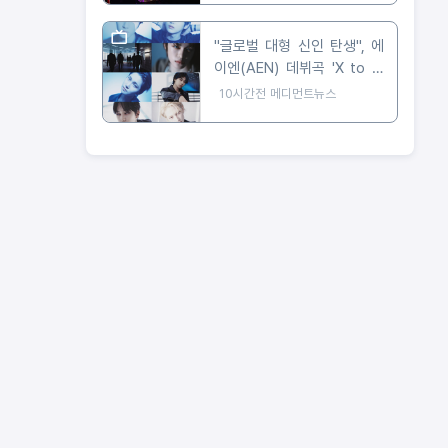
"글로벌 대형 신인 탄생", 에
이엔(AEN) 데뷔곡 'X to Z'
첫 티저 공개
10시간전
메디먼트뉴스