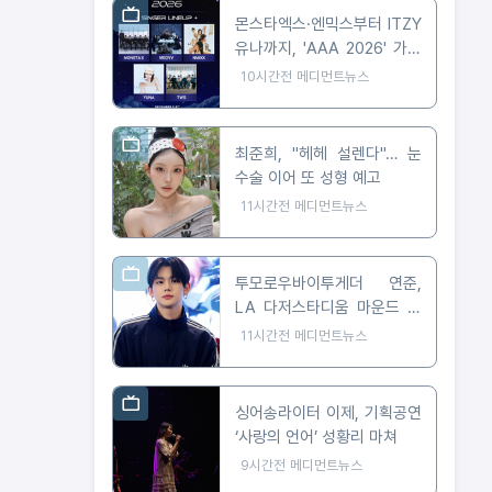
몬스타엑스·엔믹스부터 ITZY
유나까지, 'AAA 2026' 가오
슝 출격 확정
10시간전
메디먼트뉴스
최준희, "헤헤 설렌다"… 눈
수술 이어 또 성형 예고
11시간전
메디먼트뉴스
투모로우바이투게더 연준,
LA 다저스타디움 마운드 선
다… 시구부터 무대까지
11시간전
메디먼트뉴스
싱어송라이터 이제, 기획공연
‘사랑의 언어’ 성황리 마쳐
9시간전
메디먼트뉴스