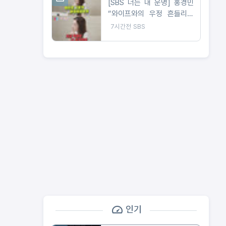
[SBS 너는 내 운명] 홍경민
“와이프와의 우정 흔들리고
있는 게 아닌가” 육아이몽으
7시간전
SBS
로 시작된 부부 갈등?
인기