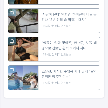
'사랑이 온다' 안희연, 하석진에 비밀 들
키나 "8년 만의 숨 막히는 대치"
19시간전
메디먼트뉴스
"쌍둥이 엄마 맞아?", 한그루, 노을 배
경으로 선보인 완벽 비키니 자태
19시간전
메디먼트뉴스
소유진, 화사한 수영복 자태 공개 "딸과
함께한 행복한 여름"
17시간전
메디먼트뉴스