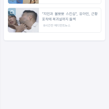
"지인과 볼뽀뽀 스킨십", 유아인, 근황
포착에 복귀설까지 들썩
8시간전
메디먼트뉴스