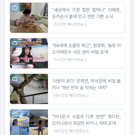
"세상에서 가장 힙한 할머니" 이혜영,
조카손녀 품에 안고 전한 기쁜 소식
7시간전
메디먼트뉴스
"56세에 초콜릿 복근", 엄정화, '놀토'서
오이레몬수·식단 관리 비법 공개
7시간전
메디먼트뉴스
'사랑이 온다' 안희연, 하석진에 비밀 들
키나 "8년 만의 숨 막히는 대치"
19시간전
메디먼트뉴스
"아나운서 시절과 다른 반전" 정다은,
오키나와서 과감한 비키니 자태 공개
19시간전
메디먼트뉴스