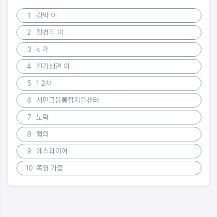
1
강박 이
2
장경각 이
3
k 가
4
신기생뎐 이
5
1 2차
6
서민금융통합지원센터
7
노력
8
혐의
9
에스콰이어
10
폭염 가뭄