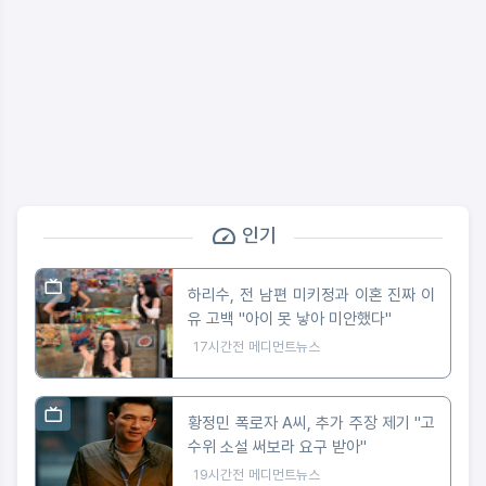
인기
하리수, 전 남편 미키정과 이혼 진짜 이
유 고백 "아이 못 낳아 미안했다"
17시간전
메디먼트뉴스
황정민 폭로자 A씨, 추가 주장 제기 "고
수위 소설 써보라 요구 받아"
19시간전
메디먼트뉴스