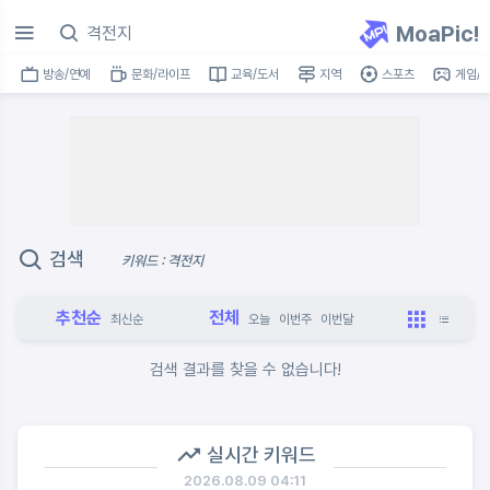
MoaPic!
방송/연예
문화/라이프
교육/도서
지역
스포츠
게임/I
검색
키워드 : 격전지
추천순
전체
최신순
오늘
이번주
이번달
검색 결과를 찾을 수 없습니다!
실시간 키워드
2026.08.09 04:11