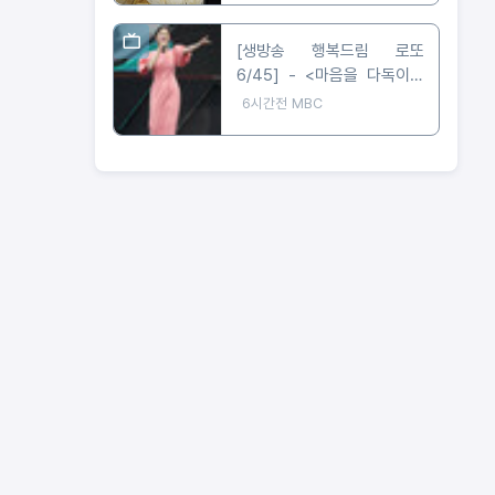
[생방송 행복드림 로또
6/45] - <마음을 다독이는
목소리로 온정을 나누는 가수
6시간전
MBC
왁스 ‘생방송 행복드림 로또
6/45’ 황금손 출연>