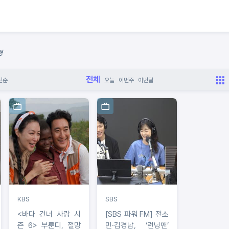
경
전체
신순
오늘
이번주
이번달
KBS
SBS
<바다 건너 사랑 시
[SBS 파워 FM] 전소
즌 6> 부룬디, 절망
민·김경남, ‘런닝맨’