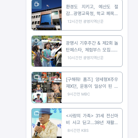
환경도 지키고, 예산도 절
감...광명교육청, 학교 폐목재
무상위탁처리 지원
12시간전
광명지역신문
광명시 기후주간 & 제2회 놀
탄페스타, 체험부스 모집…10
월 24일 개최
10시간전
광명지역신문
[구해줘! 홈즈] 양세형X주우
재X던, 운동이 일상이 된 사
람들은 어떻게 살까? '운동세
9시간전
MBC
권' 임장 특집!
<사랑의 가족> 31세 전신마
비 사고 딛고...38년 재활이
빚어낸 트로트 가수의 꿈
8시간전
KBS