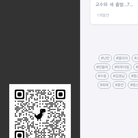
교수와 새 출발…7월
4일 첫 방송
1개월전
#난민
#엘리야
#
#만들며
#하루아침
#수용
#김경남
#렁
#화제
#중인
#렁스