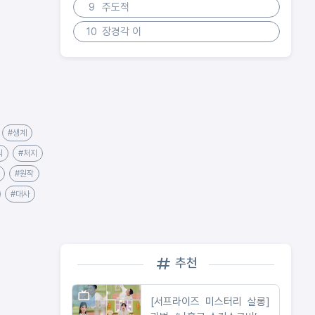
9
주도적
10
장경각 이
#생계
식
#처지
#원작
#대사
추천
[서프라이즈 미스터리 살롱]