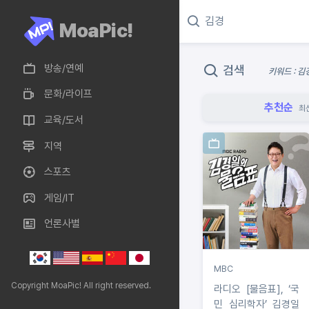
MoaPic!
방송/연예
검색
키워드 : 김
문화/라이프
추천순
최
교육/도서
지역
스포츠
게임/IT
언론사별
MBC
Copyright MoaPic! All right reserved.
라디오 [물음표], ‘국
민 심리학자’ 김경일