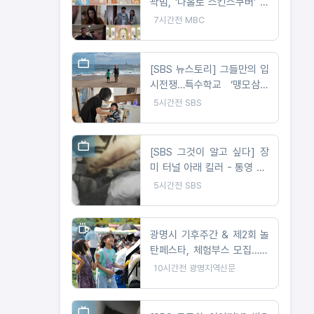
곽범, ‘나홀로 스킨스쿠버’ 즐
긴 사연은? 박소영 아나 “절
7시간전
MBC
대 이해 못해!”
[SBS 뉴스토리] 그들만의 입
시전쟁…특수학교 ‘맹모삼천
지교’
5시간전
SBS
[SBS 그것이 알고 싶다] 장
미 터널 아래 킬러 - 통영 60
대 여성 살인 사건
5시간전
SBS
광명시 기후주간 & 제2회 놀
탄페스타, 체험부스 모집…10
월 24일 개최
10시간전
광명지역신문