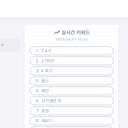
실시간 키워드
2026.08.07 16:33
1
2 4시
2
2 119건
3
k 축구
4
출신
5
패션
6
신기생뎐 이
7
응원
8
제4기