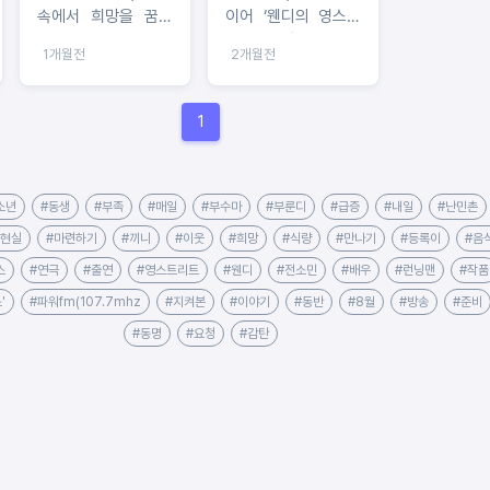
속에서 희망을 꿈꾸
이어 ‘웬디의 영스트
는 아이들 – 신현준·
리트’ 출격...케미 자
1개월전
2개월전
김경미 부부
랑→연습 비하인드
공개
1
소년
#동생
#부족
#매일
#부수마
#부룬디
#급증
#내일
#난민촌
#현실
#마련하기
#끼니
#이웃
#희망
#식량
#만나기
#등록이
#음
스
#연극
#출연
#영스트리트
#웬디
#전소민
#배우
#런닝맨
#작품
'
#파워fm(107.7mhz
#지켜본
#이야기
#동반
#8월
#방송
#준비
#동명
#요청
#감탄