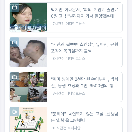
박지민 아나운서, '피의 게임2' 출연료
0원 고백 "발리까지 가서 촬영했는데"
7시간전
메디먼트뉴스
"지인과 볼뽀뽀 스킨십", 유아인, 근황
포착에 복귀설까지 들썩
8시간전
메디먼트뉴스
"취미 방에만 2천만 원 쏟아부어", 박서
진, 동생 효정과 '1만 6500원의 행복'
도전
8시간전
메디먼트뉴스
"문제아" 낙인찍지 않는 교실…선생님
은 '회복'을 고민했다
13시간전
프레시안