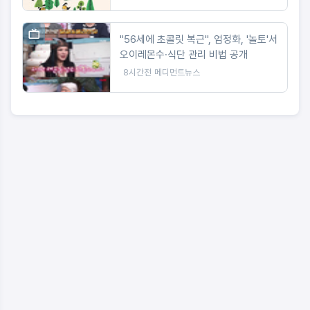
"56세에 초콜릿 복근", 엄정화, '놀토'서
오이레몬수·식단 관리 비법 공개
8시간전
메디먼트뉴스