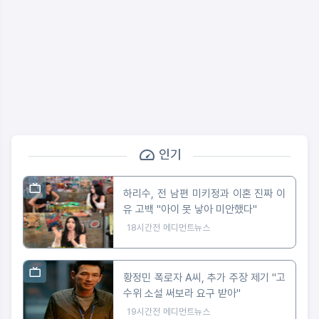
인기
하리수, 전 남편 미키정과 이혼 진짜 이
유 고백 "아이 못 낳아 미안했다"
18시간전
메디먼트뉴스
황정민 폭로자 A씨, 추가 주장 제기 "고
수위 소설 써보라 요구 받아"
19시간전
메디먼트뉴스