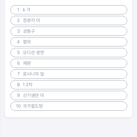
1
k 가
2
장경각 이
3
성동구
4
혐의
5
오디션 경연
6
재판
7
로시니의 일
8
1 2차
9
신기생뎐 이
10
국가철도망