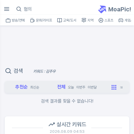
MoaPic!
방송/연예
문화/라이프
교육/도서
지역
스포츠
게임/I
검색
키워드 : 김주우
추천순
전체
최신순
오늘
이번주
이번달
검색 결과를 찾을 수 없습니다!
실시간 키워드
2026.08.09 04:53