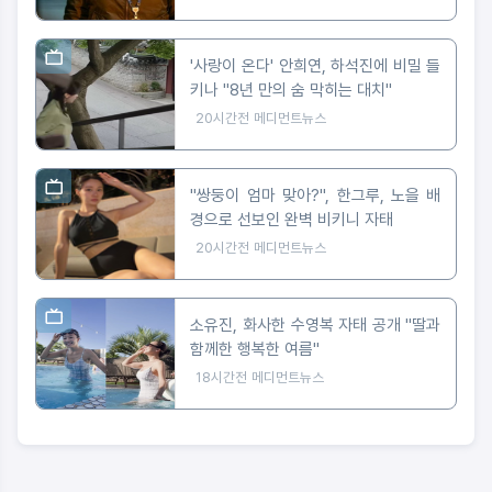
'사랑이 온다' 안희연, 하석진에 비밀 들
키나 "8년 만의 숨 막히는 대치"
20시간전
메디먼트뉴스
"쌍둥이 엄마 맞아?", 한그루, 노을 배
경으로 선보인 완벽 비키니 자태
20시간전
메디먼트뉴스
소유진, 화사한 수영복 자태 공개 "딸과
함께한 행복한 여름"
18시간전
메디먼트뉴스