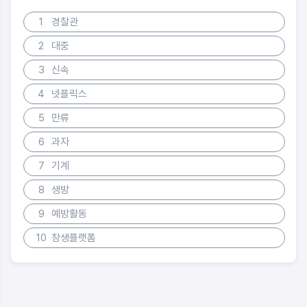
1
경찰관
2
대중
3
신속
4
넷플릭스
5
만류
6
과자
7
기계
8
생방
9
예방활동
10
창생플랫폼