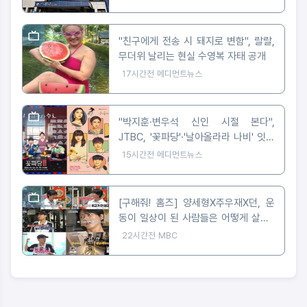
"친구에게 전송 시 돼지로 변함", 랄랄,
무더위 날리는 현실 수영복 자태 공개
17시간전
메디먼트뉴스
"박지훈·변우석 신인 시절 본다",
JTBC, '꽃파당'·'날아올라라 나비' 잇따
라 편성
15시간전
메디먼트뉴스
[구해줘! 홈즈] 양세형X주우재X던, 운
동이 일상이 된 사람들은 어떻게 살까?
'운동세권' 임장 특집!
22시간전
MBC