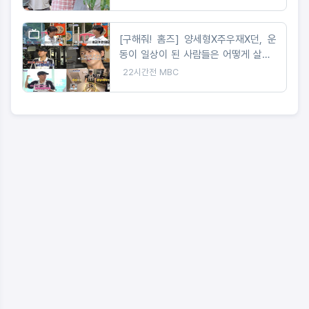
[구해줘! 홈즈] 양세형X주우재X던, 운
동이 일상이 된 사람들은 어떻게 살까?
'운동세권' 임장 특집!
22시간전
MBC