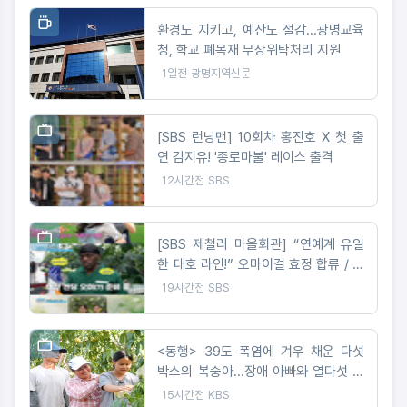
환경도 지키고, 예산도 절감...광명교육
청, 학교 폐목재 무상위탁처리 지원
1일전
광명지역신문
[SBS 런닝맨] 10회차 홍진호 X 첫 출
연 김지유! '종로마불' 레이스 출격
12시간전
SBS
[SBS 제철리 마을회관] “연예계 유일
한 대호 라인!” 오마이걸 효정 합류 / 송
가인의 짠내 나는 초등팬심 잡기 도전
19시간전
SBS
<동행> 39도 폭염에 겨우 채운 다섯
박스의 복숭아...장애 아빠와 열다섯 서
현이네
15시간전
KBS