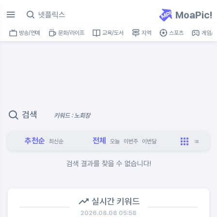
MoaPic!
방송/연예
문화/라이프
교육/도서
지역
스포츠
게임/I
검색
키워드 : 노회장
추천순
전체
최신순
오늘
이번주
이번달
검색 결과를 찾을 수 없습니다!
실시간 키워드
2026.08.08 05:58