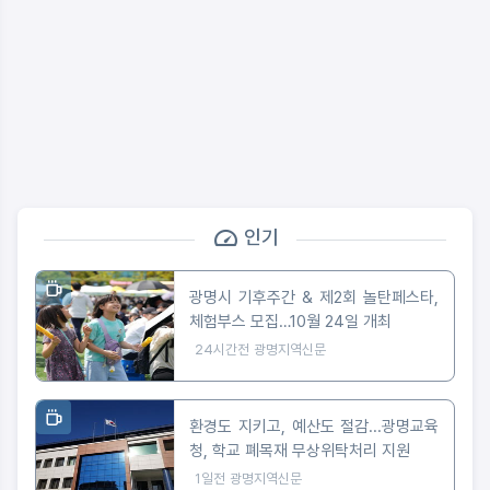
인기
광명시 기후주간 & 제2회 놀탄페스타,
체험부스 모집…10월 24일 개최
24시간전
광명지역신문
환경도 지키고, 예산도 절감...광명교육
청, 학교 폐목재 무상위탁처리 지원
1일전
광명지역신문