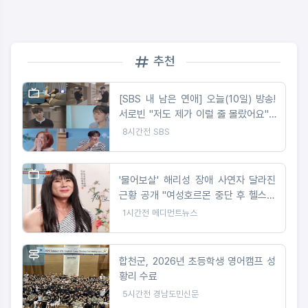
추천
[SBS 내 남은 연애] 오늘(10일) 방송!
서로빈 "저도 제가 이럴 줄 몰랐어요"…
MC들 일동 ‘입틀막’ 유발한 반전 선택
8시간전
SBS
'물어보살' 해리성 장애 사연자 달라진
근황 공개 "여성호르몬 중단 후 헬스장
사장으로"
1시간전
메디먼트뉴스
합천군, 2026년 초등학생 영어캠프 성
황리 수료
5시간전
경남도민신문