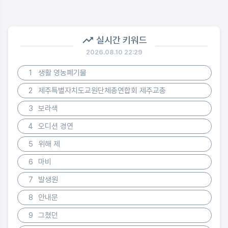
실시간 키워드
2026.08.10 22:29
1
생활 영농폐기물
2
제주특별자치도교원단체총연합회 제주교총
3
보라색
4
오디션 경연
5
위해 제
6
마비
7
발생원
8
안내문
9
그쳤던