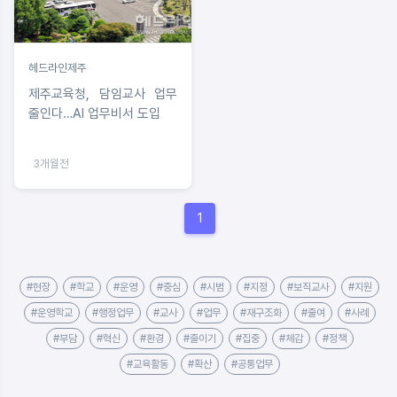
헤드라인제주
제주교육청, 담임교사 업무
줄인다…AI 업무비서 도입
3개월전
1
#현장
#학교
#운영
#중심
#시범
#지정
#보직교사
#지원
#운영학교
#행정업무
#교사
#업무
#재구조화
#줄여
#사례
#부담
#혁신
#환경
#줄이기
#집중
#체감
#정책
#교육활동
#확산
#공통업무