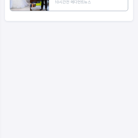
10시간전
메디먼트뉴스