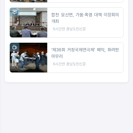
합천 묘산면, 가뭄·폭염 대책 이장회의
개최
5시간전
경남도민신문
‘제36회 거창국제연극제’ 폐막, 화려한
마무리
5시간전
경남도민신문