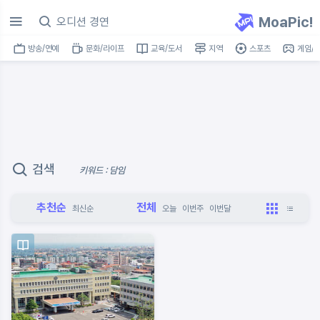
MoaPic!
방송/연예
문화/라이프
교육/도서
지역
스포츠
게임/I
검색
키워드 : 담임
추천순
전체
최신순
오늘
이번주
이번달