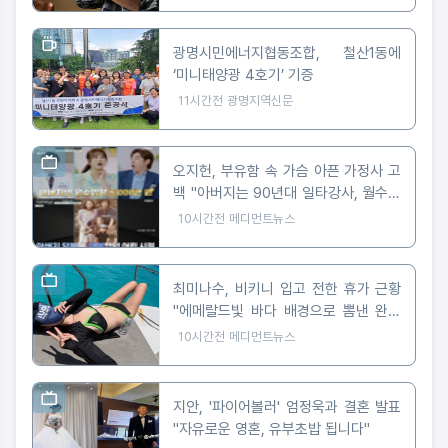
광명시민에너지협동조합, 철산1동에
‘미니태양광 4호기’ 기증
11시간전
광명지역신문
오지헌, 부유함 속 가슴 아픈 가정사 고
백 "아버지는 90년대 일타강사, 월수입
5천만 원"
10시간전
메디먼트뉴스
최미나수, 비키니 입고 전한 휴가 근황
"에메랄드빛 바다 배경으로 뽐낸 완벽
피지컬"
10시간전
메디먼트뉴스
지안, '파이어볼러' 엄정욱과 결혼 발표
"자유로운 영혼, 유부초밥 됩니다"