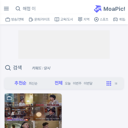
MoaPic!
방송/연예
문화/라이프
교육/도서
지역
스포츠
게임/I
검색
키워드 : 당시
추천순
전체
최신순
오늘
이번주
이번달