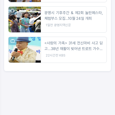
광명시 기후주간 & 제2회 놀탄페스타,
체험부스 모집…10월 24일 개최
1일전
광명지역신문
<사랑의 가족> 31세 전신마비 사고 딛
고...38년 재활이 빚어낸 트로트 가수의
꿈
22시간전
KBS