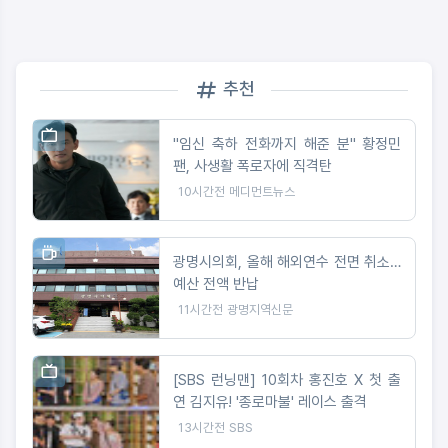
추천
"임신 축하 전화까지 해준 분" 황정민
팬, 사생활 폭로자에 직격탄
10시간전
메디먼트뉴스
광명시의회, 올해 해외연수 전면 취소…
예산 전액 반납
11시간전
광명지역신문
[SBS 런닝맨] 10회차 홍진호 X 첫 출
연 김지유! '종로마불' 레이스 출격
13시간전
SBS