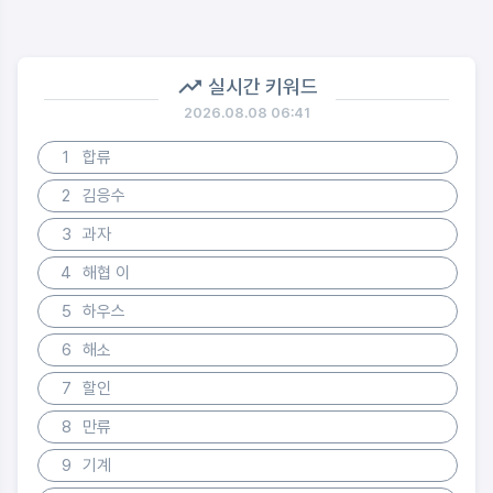
실시간 키워드
2026.08.08 06:41
1
합류
2
김응수
3
과자
4
해협 이
5
하우스
6
해소
7
할인
8
만류
9
기계