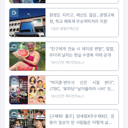
환경도 지키고, 예산도 절감...광명교육
청, 학교 폐목재 무상위탁처리 지원
1일전
광명지역신문
"친구에게 전송 시 돼지로 변함", 랄랄,
무더위 날리는 현실 수영복 자태 공개
18시간전
메디먼트뉴스
"박지훈·변우석 신인 시절 본다",
JTBC, '꽃파당'·'날아올라라 나비' 잇따
라 편성
16시간전
메디먼트뉴스
[구해줘! 홈즈] 양세형X주우재X던, 운
동이 일상이 된 사람들은 어떻게 살까?