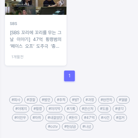
SBS
[SBS 꼬리에 꼬리를 무는 그
날 이야기] 47억 횡령범의
‘페이스 오프’ 도주극 ‘충격’!
이민우 “나도 사기 피해. 그
1개월전
당시 참담했다” 피해자에 공
감!
1
#회사
#경찰
#범인
#추적
#방?
#과정
#완전히
#얼굴
#이예지
#횡령
#마지막
#기록
#은신처
#도움
#생각
#이민우
#자취
#내걸었던
#돈이
#47억
#사건
#검거
#cctv
#현상금
#나섰