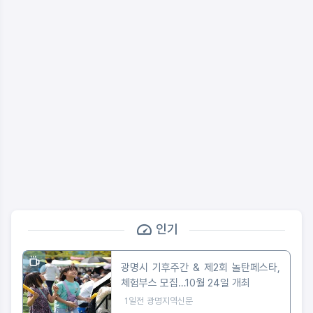
인기
광명시 기후주간 & 제2회 놀탄페스타,
체험부스 모집…10월 24일 개최
1일전
광명지역신문