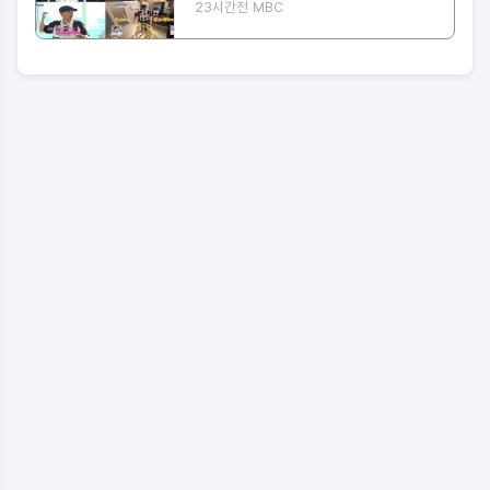
'운동세권' 임장 특집!
23시간전
MBC